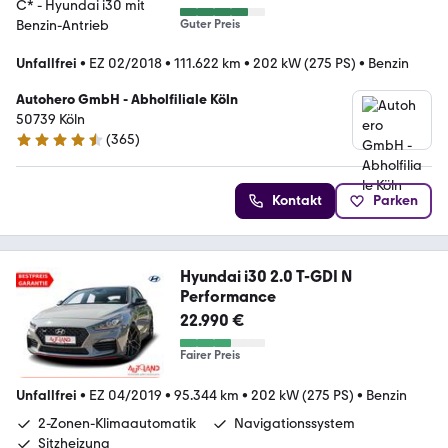
*NAV*LED*TEMPO*PDC*
Guter Preis
Unfallfrei
•
EZ 02/2018
•
111.622 km
•
202 kW (275 PS)
•
Benzin
Autohero GmbH - Abholfiliale Köln
50739 Köln
(
365
)
4.6 Sterne
Kontakt
Parken
Hyundai i30 2.0 T-GDI N
Performance
22.990 €
Fairer Preis
Unfallfrei
•
EZ 04/2019
•
95.344 km
•
202 kW (275 PS)
•
Benzin
2-Zonen-Klimaautomatik
Navigationssystem
Sitzheizung