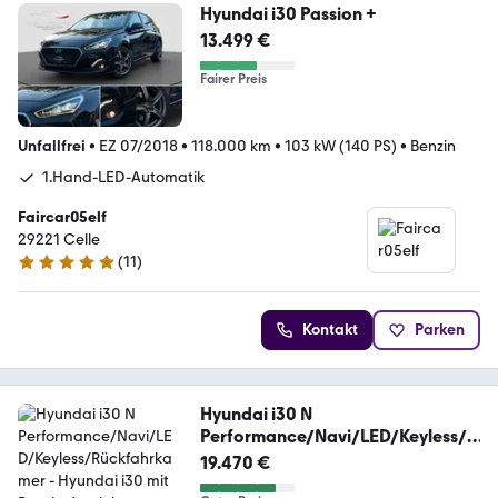
Hyundai i30 Passion +
13.499 €
Fairer Preis
Unfallfrei
•
EZ 07/2018
•
118.000 km
•
103 kW (140 PS)
•
Benzin
1.Hand-LED-Automatik
Faircar05elf
29221 Celle
(
11
)
5 Sterne
Kontakt
Parken
Hyundai i30 N
Performance/Navi/LED/Keyless/R
ückfahrkamer
19.470 €