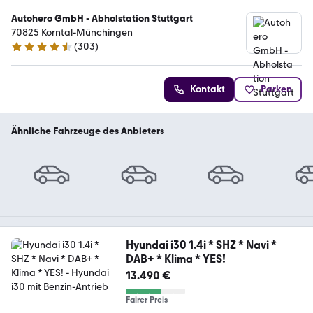
Autohero GmbH - Abholstation Stuttgart
70825 Korntal-Münchingen
(
303
)
4.4 Sterne
Kontakt
Parken
Ähnliche Fahrzeuge des Anbieters
Hyundai i30 1.4i * SHZ * Navi *
DAB+ * Klima * YES!
13.490 €
Fairer Preis