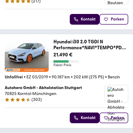
(
217
)
4.8 Sterne
Kontakt
Parken
Hyundai i30 2.0 TGDI N
Performance*NAVI*TEMPO*PDC*
SHZ*
21.490 €
Fairer Preis
Unfallfrei
•
EZ 03/2019
•
90.187 km
•
202 kW (275 PS)
•
Benzin
Autohero GmbH - Abholstation Stuttgart
70825 Korntal-Münchingen
(
303
)
4.4 Sterne
Kontakt
Parken