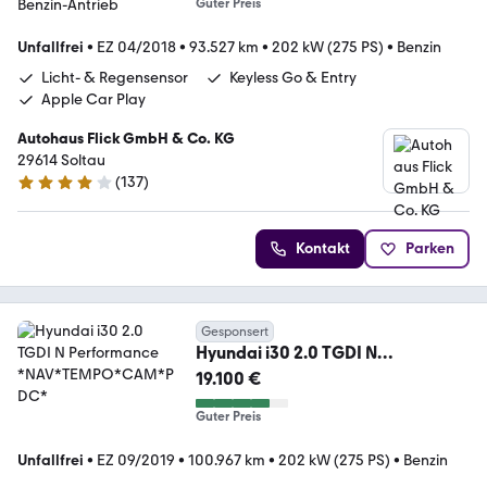
Guter Preis
Unfallfrei
•
EZ 04/2018
•
93.527 km
•
202 kW (275 PS)
•
Benzin
Licht- & Regensensor
Keyless Go & Entry
Apple Car Play
Autohaus Flick GmbH & Co. KG
29614 Soltau
(
137
)
4.1 Sterne
Kontakt
Parken
Gesponsert
Hyundai i30 2.0 TGDI N
Performance
19.100 €
*NAV*TEMPO*CAM*PDC*
Guter Preis
Unfallfrei
•
EZ 09/2019
•
100.967 km
•
202 kW (275 PS)
•
Benzin