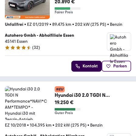
Performance*NAVI*CAM*TEMPO
20.890 €
*
Fairer Preis
Unfallfrei
•
EZ 01/2019
•
89.475 km
•
202 kW (275 PS)
•
Benzin
Autohero Gmbh - Abholfiliale Essen
45141 Essen
(
32
)
4.7 Sterne
Kontakt
Parken
NEU
Hyundai i30 2.0 TGDI N
Performance*NAVI*CAM*TEMPO
19.250 €
*
Guter Preis
EZ 10/2018
•
104.395 km
•
202 kW (275 PS)
•
Benzin