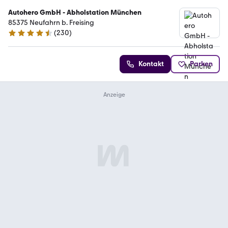
Autohero GmbH - Abholstation München
85375 Neufahrn b. Freising
(
230
)
4.4 Sterne
Kontakt
Parken