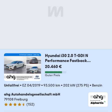
Hyundai i30 2.0 T-GDI N
Performance Fastback
*Klimaanlag
20.460 €
Guter Preis
Unfallfrei
•
EZ 04/2019
•
93.500 km
•
202 kW (275 PS)
•
Benzin
ahg Autohandelsgesellschaft mbH
79108 Freiburg
(
152
)
4.6 Sterne