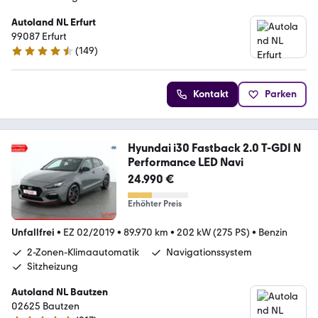
Autoland NL Erfurt
99087 Erfurt
(
149
)
4.4 Sterne
Kontakt
Parken
Hyundai i30 Fastback 2.0 T-GDI N
Performance LED Navi
24.990 €
Erhöhter Preis
Unfallfrei
•
EZ 02/2019
•
89.970 km
•
202 kW (275 PS)
•
Benzin
2-Zonen-Klimaautomatik
Navigationssystem
Sitzheizung
Autoland NL Bautzen
02625 Bautzen