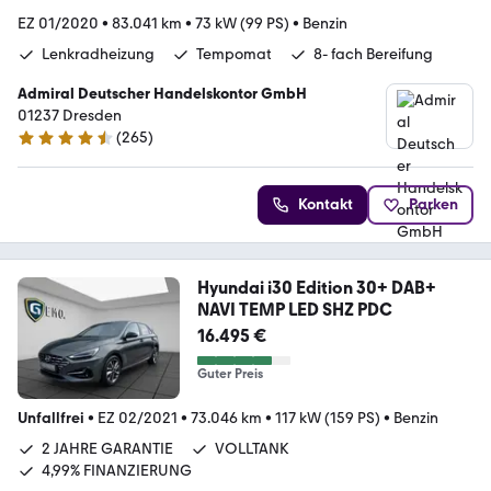
EZ 01/2020
•
83.041 km
•
73 kW (99 PS)
•
Benzin
Lenkradheizung
Tempomat
8- fach Bereifung
Admiral Deutscher Handelskontor GmbH
01237 Dresden
(
265
)
4.6 Sterne
Kontakt
Parken
Hyundai i30 Edition 30+ DAB+
NAVI TEMP LED SHZ PDC
16.495 €
Guter Preis
Unfallfrei
•
EZ 02/2021
•
73.046 km
•
117 kW (159 PS)
•
Benzin
2 JAHRE GARANTIE
VOLLTANK
4,99% FINANZIERUNG