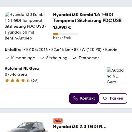
Hyundai i30 Kombi 1.6 T-GDI
Tempomat Sitzheizung PDC USB
13.990 €
Hoher Preis
Unfallfrei
•
EZ 05/2016
•
82.645 km
•
88 kW (120 PS)
•
Benzin
Klimaanlage
Sitzheizung
Tempomat
Autoland NL Gera
07546 Gera
(
69
)
4.6 Sterne
Kontakt
Parken
NEU
Hyundai i30 2.0 TGDI N