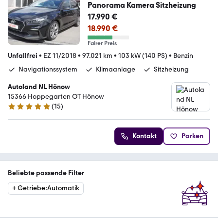
Panorama Kamera Sitzheizung
17.990 €
18.990 €
Fairer Preis
Unfallfrei
•
EZ 11/2018
•
97.021 km
•
103 kW (140 PS)
•
Benzin
Navigationssystem
Klimaanlage
Sitzheizung
Autoland NL Hönow
15366 Hoppegarten OT Hönow
(
15
)
5 Sterne
Kontakt
Parken
Beliebte passende Filter
+
Getriebe
:
Automatik