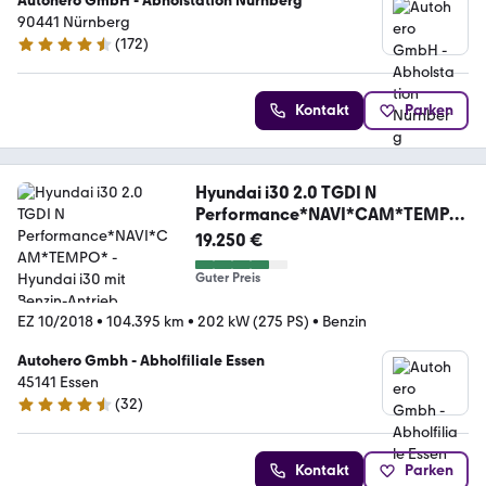
Autohero GmbH - Abholstation Nürnberg
90441 Nürnberg
(
172
)
4.5 Sterne
Kontakt
Parken
Hyundai i30 2.0 TGDI N
Performance*NAVI*CAM*TEMPO
*
19.250 €
Guter Preis
EZ 10/2018
•
104.395 km
•
202 kW (275 PS)
•
Benzin
Autohero Gmbh - Abholfiliale Essen
45141 Essen
(
32
)
4.7 Sterne
Kontakt
Parken