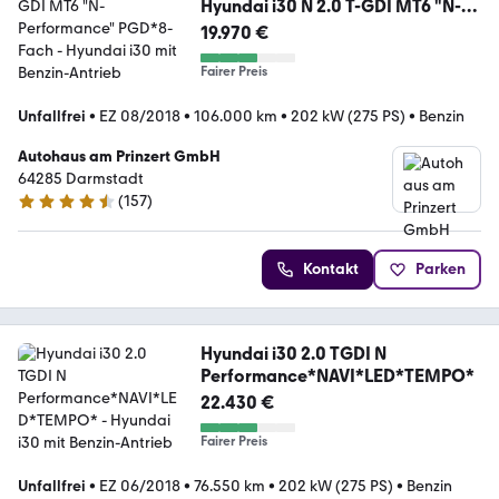
Hyundai i30 N 2.0 T-GDI MT6 "N-
Performance" PGD*8-Fach
19.970 €
Fairer Preis
Unfallfrei
•
EZ 08/2018
•
106.000 km
•
202 kW (275 PS)
•
Benzin
Autohaus am Prinzert GmbH
64285 Darmstadt
(
157
)
4.4 Sterne
Kontakt
Parken
Hyundai i30 2.0 TGDI N
Performance*NAVI*LED*TEMPO*
22.430 €
Fairer Preis
Unfallfrei
•
EZ 06/2018
•
76.550 km
•
202 kW (275 PS)
•
Benzin