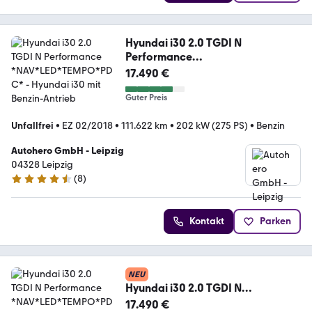
Hyundai i30 2.0 TGDI N
Performance
*NAV*LED*TEMPO*PDC*
17.490 €
Guter Preis
Unfallfrei
•
EZ 02/2018
•
111.622 km
•
202 kW (275 PS)
•
Benzin
Autohero GmbH - Leipzig
04328 Leipzig
(
8
)
4.3 Sterne
Kontakt
Parken
NEU
Hyundai i30 2.0 TGDI N
Performance
17.490 €