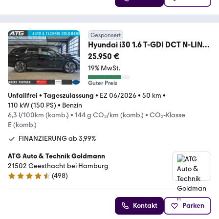
Gesponsert
Hyundai i30 1.6 T-GDI DCT N-LINE
150 LED CAM 5J GARANTIE
25.950 €
19% MwSt.
Guter Preis
Unfallfrei
•
Tageszulassung
•
EZ 06/2026
•
50 km
•
110 kW (150 PS)
•
Benzin
6,3 l/100km (komb.)
•
144 g CO₂/km (komb.)
•
CO₂-Klasse
E (komb.)
FINANZIERUNG ab 3,99%
ATG Auto & Technik Goldmann
21502 Geesthacht bei Hamburg
(
498
)
4.6 Sterne
Kontakt
Parken