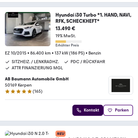
Hyundai i30 Turbo *1. HAND, NAVI,
RFK, SCHECKHEFT*
13.490 €
19% MwSt.
Erhöhter Preis
EZ 10/2015
•
86.400 km
•
137 kW (186 PS)
•
Benzin
SITZHEIZ. / LENKRADHZ.
PDC / RÜCKFAHR
ATTR FINANZIERUNG MGL
AB Baumann Automobile GmbH
50169 Kerpen
(
165
)
4.9 Sterne
Kontakt
Parken
NEU