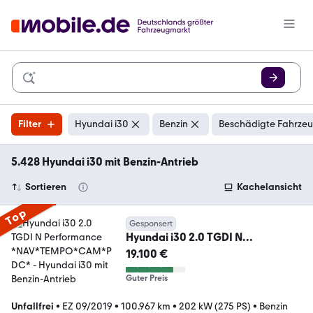
Filter
Hyundai i30
Benzin
Beschädigte Fahrzeu
5.428 Hyundai i30 mit Benzin-Antrieb
Sortieren
Kachelansicht
Top
Gesponsert
Hyundai i30 2.0 TGDI N
Performance
19.100 €
*NAV*TEMPO*CAM*PDC*
Guter Preis
Unfallfrei
•
EZ 09/2019
•
100.967 km
•
202 kW (275 PS)
•
Benzin