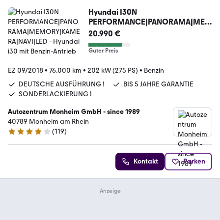
Hyundai I30N
PERFORMANCE|PANORAMA|MEM
ORY|KAMERA|NAVI|LED
20.990 €
Guter Preis
EZ 09/2018
•
76.000 km
•
202 kW (275 PS)
•
Benzin
DEUTSCHE AUSFÜHRUNG !
BIS 5 JAHRE GARANTIE
SONDERLACKIERUNG !
Autozentrum Monheim GmbH - since 1989
40789 Monheim am Rhein
(
119
)
4 Sterne
Kontakt
Parken