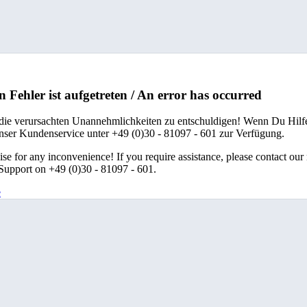
n Fehler ist aufgetreten / An error has occurred
 die verursachten Unannehmlichkeiten zu entschuldigen! Wenn Du Hilfe
unser Kundenservice unter +49 (0)30 - 81097 - 601 zur Verfügung.
se for any inconvenience! If you require assistance, please contact our
upport on +49 (0)30 - 81097 - 601.
e