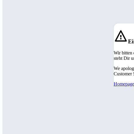
Ei
Wir bitten
steht Dir 
We apologi
Customer S
Homepag