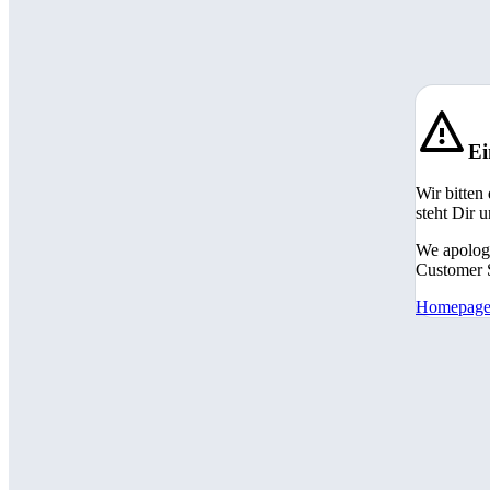
Ei
Wir bitten
steht Dir 
We apologi
Customer S
Homepag