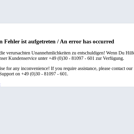
n Fehler ist aufgetreten / An error has occurred
 die verursachten Unannehmlichkeiten zu entschuldigen! Wenn Du Hilfe
unser Kundenservice unter +49 (0)30 - 81097 - 601 zur Verfügung.
se for any inconvenience! If you require assistance, please contact our
upport on +49 (0)30 - 81097 - 601.
e