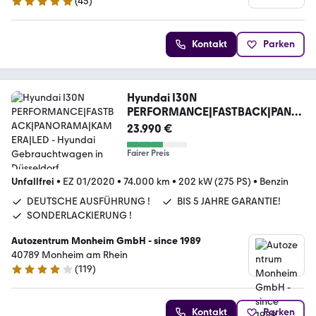
(
45
)
4.9 Sterne
Kontakt
Parken
Hyundai I30N
PERFORMANCE|FASTBACK|PANO
RAMA|KAMERA|LED
23.990 €
Fairer Preis
Unfallfrei
•
EZ 01/2020
•
74.000 km
•
202 kW (275 PS)
•
Benzin
DEUTSCHE AUSFÜHRUNG !
BIS 5 JAHRE GARANTIE!
SONDERLACKIERUNG !
Autozentrum Monheim GmbH - since 1989
40789 Monheim am Rhein
(
119
)
4 Sterne
Kontakt
Parken