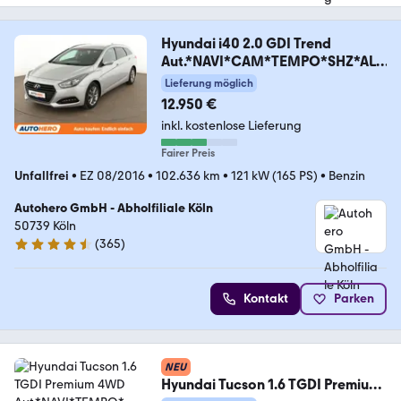
Hyundai i40 2.0 GDI Trend
Aut.*NAVI*CAM*TEMPO*SHZ*ALU
*
Lieferung möglich
12.950 €
inkl. kostenlose Lieferung
Fairer Preis
Unfallfrei
•
EZ 08/2016
•
102.636 km
•
121 kW (165 PS)
•
Benzin
Autohero GmbH - Abholfiliale Köln
50739 Köln
(
365
)
4.6 Sterne
Kontakt
Parken
NEU
Hyundai Tucson 1.6 TGDI Premium