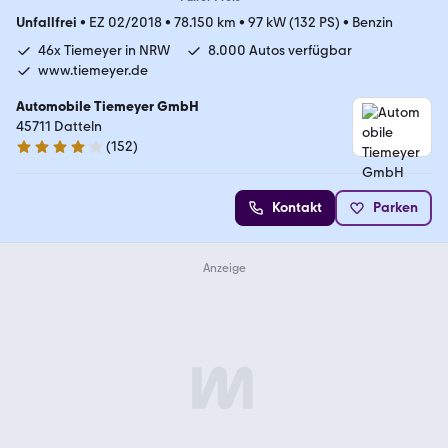
Unfallfrei
•
EZ 02/2018
•
78.150 km
•
97 kW (132 PS)
•
Benzin
46x Tiemeyer in NRW
8.000 Autos verfügbar
www.tiemeyer.de
Automobile Tiemeyer GmbH
45711 Datteln
(
152
)
3.8 Sterne
Kontakt
Parken