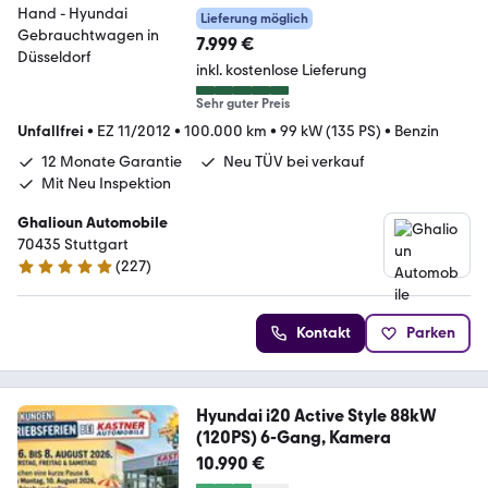
Lieferung möglich
7.999 €
inkl. kostenlose Lieferung
Sehr guter Preis
Unfallfrei
•
EZ 11/2012
•
100.000 km
•
99 kW (135 PS)
•
Benzin
12 Monate Garantie
Neu TÜV bei verkauf
Mit Neu Inspektion
Ghalioun Automobile
70435 Stuttgart
(
227
)
5 Sterne
Kontakt
Parken
Hyundai i20 Active Style 88kW
(120PS) 6-Gang, Kamera
10.990 €