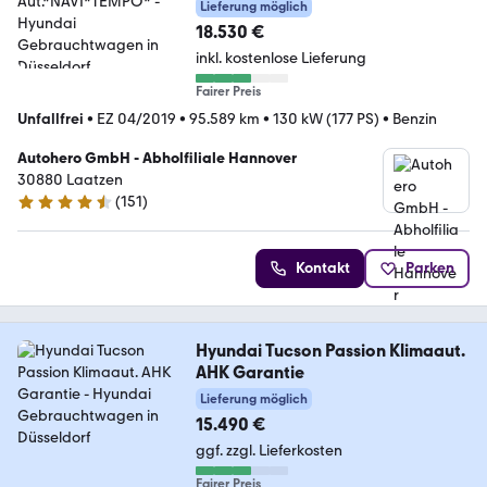
4WD Aut.*NAVI*TEMPO*
Lieferung möglich
18.530 €
inkl. kostenlose Lieferung
Fairer Preis
Unfallfrei
•
EZ 04/2019
•
95.589 km
•
130 kW (177 PS)
•
Benzin
Autohero GmbH - Abholfiliale Hannover
30880 Laatzen
(
151
)
4.7 Sterne
Kontakt
Parken
Hyundai Tucson Passion Klimaaut.
AHK Garantie
Lieferung möglich
15.490 €
ggf. zzgl. Lieferkosten
Fairer Preis