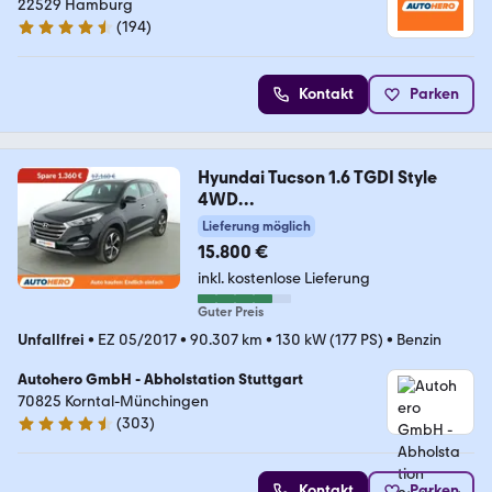
22529 Hamburg
(
194
)
4.6 Sterne
Kontakt
Parken
Hyundai Tucson 1.6 TGDI Style
4WD
Aut*NAVI*TEMPO*CAM*PDC
Lieferung möglich
15.800 €
inkl. kostenlose Lieferung
Guter Preis
Unfallfrei
•
EZ 05/2017
•
90.307 km
•
130 kW (177 PS)
•
Benzin
Autohero GmbH - Abholstation Stuttgart
70825 Korntal-Münchingen
(
303
)
4.4 Sterne
Kontakt
Parken