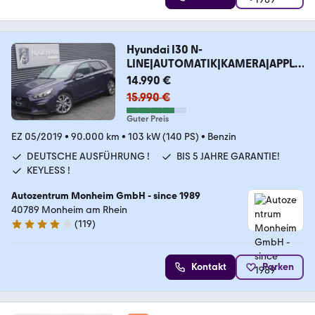
Hyundai I30 N-
LINE|AUTOMATIK|KAMERA|APPLE
|NAVI|TEMPOMAT
14.990 €
15.990 €
Guter Preis
EZ 05/2019
•
90.000 km
•
103 kW (140 PS)
•
Benzin
DEUTSCHE AUSFÜHRUNG !
BIS 5 JAHRE GARANTIE!
KEYLESS !
Autozentrum Monheim GmbH - since 1989
40789 Monheim am Rhein
(
119
)
4 Sterne
Kontakt
Parken