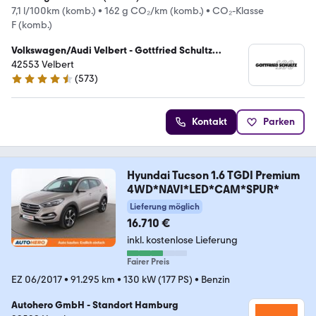
7,1 l/100km (komb.)
•
162 g CO₂/km (komb.)
•
CO₂-Klasse
F (komb.)
Volkswagen/Audi Velbert - Gottfried Schultz
Automobilhandels SE
42553 Velbert
(
573
)
4.4 Sterne
Kontakt
Parken
Hyundai Tucson 1.6 TGDI Premium
4WD*NAVI*LED*CAM*SPUR*
Lieferung möglich
16.710 €
inkl. kostenlose Lieferung
Fairer Preis
EZ 06/2017
•
91.295 km
•
130 kW (177 PS)
•
Benzin
Autohero GmbH - Standort Hamburg