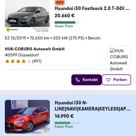
NEU
Hyundai i30 Fastback 2.0 T-GDI N
Performance LED+NAVI+
20.660 €
Guter Preis
EZ 12/2019
•
72.650 km
•
202 kW (275 PS)
•
Benzin
HUK-COBURG Autowelt GmbH
40599 Düsseldorf
(
491
)
4.1 Sterne
Kontakt
Parken
Hyundai I30 N-
LINE|NAVI|KAMERA|KEYLESS|APPL
E|TEMPOMAT
14.990 €
Fairer Preis