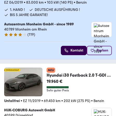
EZ 06/2019
•
83.000 km
•
103 kW (140 PS)
•
Benzin
1. HAND !
DEUTSCHE AUSFÜHRUNG !
BIS 5 JAHRE GARANTIE!
Autozentrum Monheim GmbH - since 1989
40789 Monheim am Rhein
(
119
)
4 Sterne
Kontakt
Parken
NEU
Hyundai i30 Fastback 2.0 T-GDI N
Performance LED+NAVI+
19.960 €
Sehr guter Preis
Unfallfrei
•
EZ 11/2019
•
69.450 km
•
202 kW (275 PS)
•
Benzin
HUK-COBURG Autowelt GmbH
40599 Düsseldorf