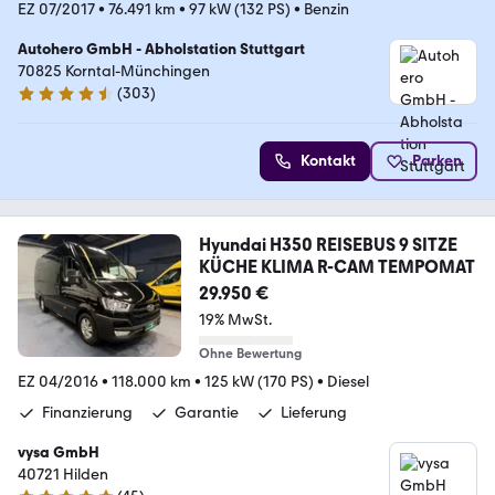
EZ 07/2017
•
76.491 km
•
97 kW (132 PS)
•
Benzin
Autohero GmbH - Abholstation Stuttgart
70825 Korntal-Münchingen
(
303
)
4.4 Sterne
Kontakt
Parken
Hyundai H350 REISEBUS 9 SITZE
KÜCHE KLIMA R-CAM TEMPOMAT
29.950 €
19% MwSt.
Ohne Bewertung
EZ 04/2016
•
118.000 km
•
125 kW (170 PS)
•
Diesel
Finanzierung
Garantie
Lieferung
vysa GmbH
40721 Hilden