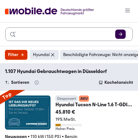
Filter
Hyundai
Beschädigte Fahrzeuge: Nicht anzeig
1.107 Hyundai Gebrauchtwagen in Düsseldorf
Sortieren
Kachelansicht
Top
Gesponsert
NEU
Hyundai Tucson N-Line 1.6 T-GDI
DCT N-LINE KRELL SOUND
45.810 €
19% MwSt.
Hoher Preis
Neuwagen
•
110 kW (150 PS)
•
Benzin