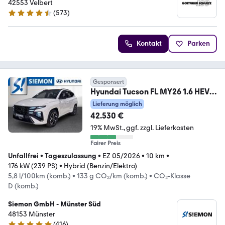
Automobilhandels SE
42553 Velbert
(
573
)
4.4 Sterne
Kontakt
Parken
Gesponsert
Hyundai Tucson FL MY26 1.6 HEV
2WD N-Line X Assist Panor
Lieferung möglich
42.530 €
19% MwSt.
ggf. zzgl. Lieferkosten
Fairer Preis
Unfallfrei
•
Tageszulassung
•
EZ 05/2026
•
10 km
•
176 kW (239 PS)
•
Hybrid (Benzin/Elektro)
5,8 l/100km (komb.)
•
133 g CO₂/km (komb.)
•
CO₂-Klasse
D (komb.)
Siemon GmbH - Münster Süd
48153 Münster
(
416
)