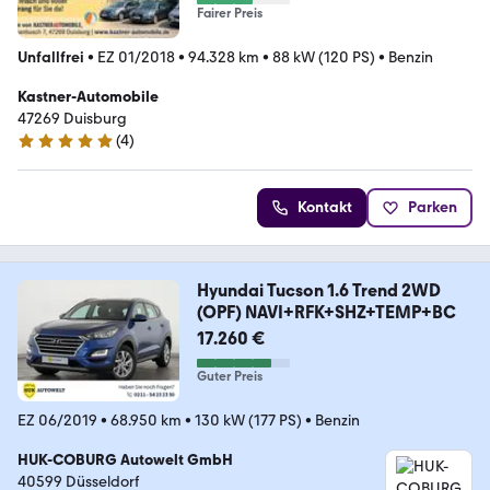
Fairer Preis
Unfallfrei
•
EZ 01/2018
•
94.328 km
•
88 kW (120 PS)
•
Benzin
Kastner-Automobile
47269 Duisburg
(
4
)
5 Sterne
Kontakt
Parken
Hyundai Tucson 1.6 Trend 2WD
(OPF) NAVI+RFK+SHZ+TEMP+BC
17.260 €
Guter Preis
EZ 06/2019
•
68.950 km
•
130 kW (177 PS)
•
Benzin
HUK-COBURG Autowelt GmbH
40599 Düsseldorf