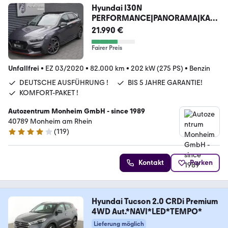
Hyundai I30N
PERFORMANCE|PANORAMA|KAM
ERA|APPLE|NAVI|LED
21.990 €
Fairer Preis
Unfallfrei
•
EZ 03/2020
•
82.000 km
•
202 kW (275 PS)
•
Benzin
DEUTSCHE AUSFÜHRUNG !
BIS 5 JAHRE GARANTIE!
KOMFORT-PAKET !
Autozentrum Monheim GmbH - since 1989
40789 Monheim am Rhein
(
119
)
4 Sterne
Kontakt
Parken
Hyundai Tucson 2.0 CRDi Premium
4WD Aut.*NAVI*LED*TEMPO*
Lieferung möglich