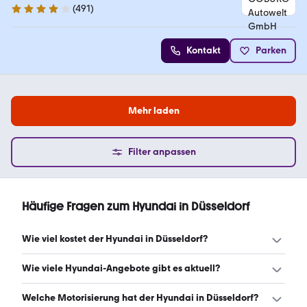
(
491
)
4.1 Sterne
Kontakt
Parken
Mehr laden
Filter anpassen
Häufige Fragen zum Hyundai in Düsseldorf
Wie viel kostet der Hyundai in Düsseldorf?
Ein guter Preis für einen Hyundai in Düsseldorf liegt
Wie viele Hyundai-Angebote gibt es aktuell?
zwischen 14.999 € und 34.908 €. Leasingangebote
starten ab 125 € monatlich. (Stand: 8.8.2026)
Es gibt insgesamt 1.107 Hyundai bei mobile.de, davon 848
Welche Motorisierung hat der Hyundai in Düsseldorf?