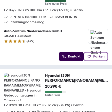
Sehr guter Preis
EZ 03/2016
•
89.000 km
•
130 kW (177 PS)
•
Benzin
RENTNER bis 1000 EUR
sofort BONUS
Inzahlungnahme mögl.
Auto Zentrum Niedersachsen GmbH
38350 Helmstedt
(
479
)
4.5 Sterne
Kontakt
Parken
Hyundai I30N
PERFORMANCE|PANORAMA|MEM
ORY|KAMERA|NAVI|LED
20.990 €
Guter Preis
EZ 09/2018
•
76.000 km
•
202 kW (275 PS)
•
Benzin