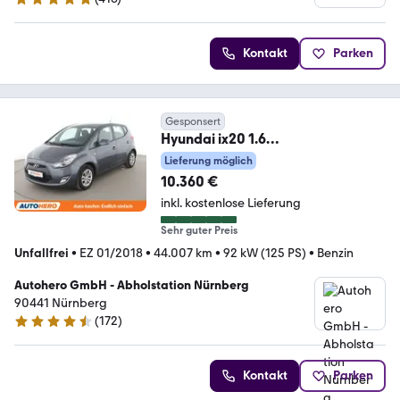
4.8 Sterne
Kontakt
Parken
Gesponsert
Hyundai ix20 1.6
Comfort*KLIMA*AHK*GARANTIE*
Lieferung möglich
10.360 €
inkl. kostenlose Lieferung
Sehr guter Preis
Unfallfrei
•
EZ 01/2018
•
44.007 km
•
92 kW (125 PS)
•
Benzin
Autohero GmbH - Abholstation Nürnberg
90441 Nürnberg
(
172
)
4.5 Sterne
Kontakt
Parken