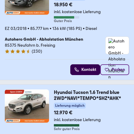
18.950 €
inkl. kostenlose Lieferung
Guter Preis
EZ 03/2018
•
85.777 km
•
136 kW (185 PS)
•
Diesel
Autohero GmbH - Abholstation München
85375 Neufahrn b. Freising
(
230
)
4.4 Sterne
Kontakt
Parken
Hyundai Tucson 1.6 Trend blue
2WD*NAVI*TEMPO*SHZ*AHK*
Lieferung möglich
12.970 €
inkl. kostenlose Lieferung
Sehr guter Preis