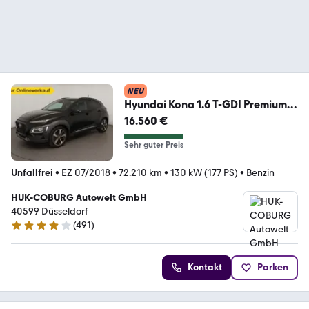
NEU
Hyundai Kona 1.6 T-GDI Premium
4WD LED+NAVI+SHZ+RFK+GSD+
16.560 €
Sehr guter Preis
Unfallfrei
•
EZ 07/2018
•
72.210 km
•
130 kW (177 PS)
•
Benzin
HUK-COBURG Autowelt GmbH
40599 Düsseldorf
(
491
)
4.1 Sterne
Kontakt
Parken