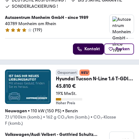
DEUTSCHE AUSFÜHRUNG !
BIS 5 JAHRE GARANTIE
SONDERLACKIERUNG !
Autozentrum Monheim GmbH - since 1989
40789 Monheim am Rhein
(
119
)
4 Sterne
Kontakt
Parken
Gesponsert
NEU
Hyundai Tucson N-Line 1.6 T-GDI
DCT N-LINE KRELL SOUND
45.810 €
19% MwSt.
Hoher Preis
Neuwagen
•
110 kW (150 PS)
•
Benzin
7,1 l/100km (komb.)
•
162 g CO₂/km (komb.)
•
CO₂-Klasse
F (komb.)
Volkswagen/Audi Velbert - Gottfried Schultz