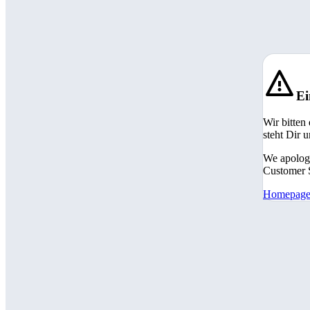
Ei
Wir bitten
steht Dir 
We apologi
Customer S
Homepag