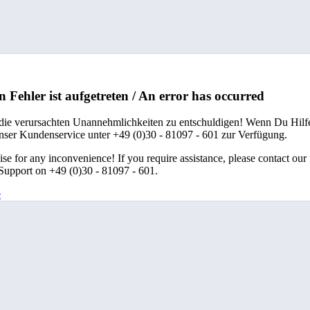
n Fehler ist aufgetreten / An error has occurred
 die verursachten Unannehmlichkeiten zu entschuldigen! Wenn Du Hilfe
unser Kundenservice unter +49 (0)30 - 81097 - 601 zur Verfügung.
se for any inconvenience! If you require assistance, please contact our
upport on +49 (0)30 - 81097 - 601.
e