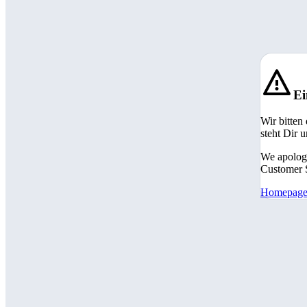
Ei
Wir bitten
steht Dir 
We apologi
Customer S
Homepag