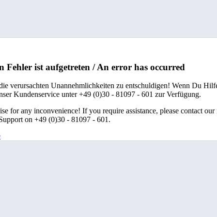
n Fehler ist aufgetreten / An error has occurred
 die verursachten Unannehmlichkeiten zu entschuldigen! Wenn Du Hilfe
unser Kundenservice unter +49 (0)30 - 81097 - 601 zur Verfügung.
se for any inconvenience! If you require assistance, please contact our
upport on +49 (0)30 - 81097 - 601.
e