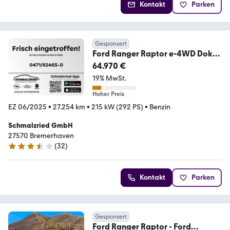
Kontakt
Parken
Gesponsert
Ford Ranger Raptor e-4WD Doka
AHK-abnehmbar Navi Lede
64.970 €
19% MwSt.
Hoher Preis
EZ 06/2025
•
27.254 km
•
215 kW (292 PS)
•
Benzin
Schmalzried GmbH
27570 Bremerhaven
(
32
)
3.7 Sterne
Kontakt
Parken
Gesponsert
Ford Ranger Raptor - Ford