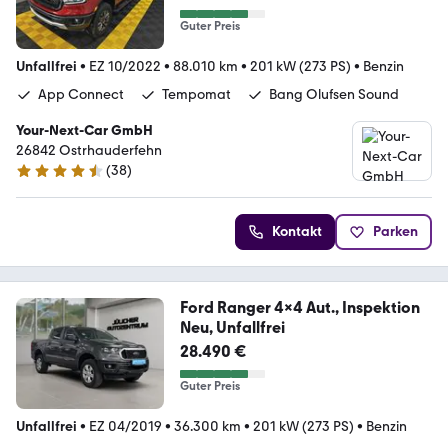
Guter Preis
Unfallfrei
•
EZ 10/2022
•
88.010 km
•
201 kW (273 PS)
•
Benzin
App Connect
Tempomat
Bang Olufsen Sound
Your-Next-Car GmbH
26842 Ostrhauderfehn
(
38
)
4.3 Sterne
Kontakt
Parken
Ford Ranger 4x4 Aut., Inspektion
Neu, Unfallfrei
28.490 €
Guter Preis
Unfallfrei
•
EZ 04/2019
•
36.300 km
•
201 kW (273 PS)
•
Benzin