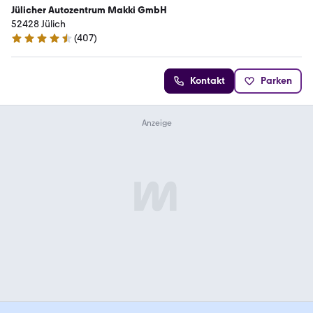
Jülicher Autozentrum Makki GmbH
52428 Jülich
(
407
)
4.4 Sterne
Kontakt
Parken