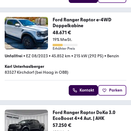
Ford Ranger Raptor e-4WD
Doppelkabine
48.671 €
19% MwSt.
Erhöhter Preis
Unfallfrei
•
EZ 08/2023
•
45.852 km
•
215 kW (292 PS)
•
Benzin
Karl Unterhaslberger
83527 Kirchdorf (bei Haag in OBB)
Kontakt
Parken
Ford Ranger Raptor DoKa 3.0
EcoBoost 4x4 Aut. | AHK
57.250 €