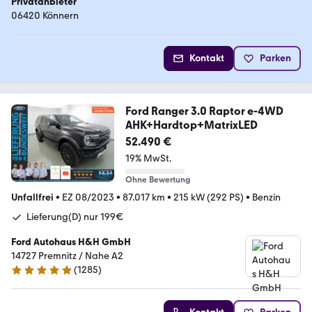
Privatanbieter
06420 Könnern
Kontakt
Parken
Ford Ranger 3.0 Raptor e-4WD
AHK+Hardtop+MatrixLED
52.490 €
19% MwSt.
Ohne Bewertung
Unfallfrei
•
EZ 08/2023
•
87.017 km
•
215 kW (292 PS)
•
Benzin
Lieferung(D) nur 199€
Ford Autohaus H&H GmbH
14727 Premnitz / Nahe A2
(
1285
)
4.9 Sterne