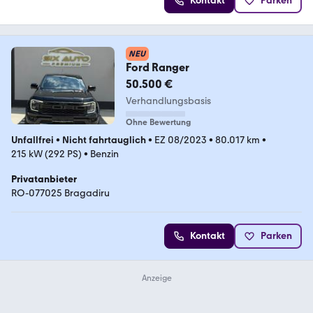
Kontakt
Parken
NEU
Ford Ranger
50.500 €
Verhandlungsbasis
Ohne Bewertung
Unfallfrei
•
Nicht fahrtauglich
•
EZ 08/2023
•
80.017 km
•
215 kW (292 PS)
•
Benzin
Privatanbieter
RO-077025 Bragadiru
Kontakt
Parken