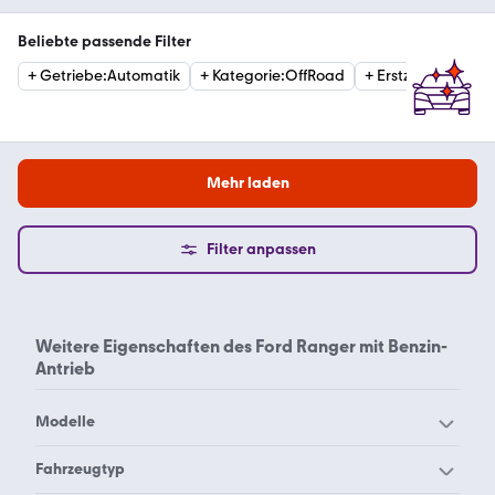
Beliebte passende Filter
+
Getriebe
:
Automatik
+
Kategorie
:
OffRoad
+
Erstzulassung
:
2
Mehr laden
Filter anpassen
Weitere Eigenschaften des
Ford Ranger mit Benzin-
Antrieb
Modelle
Ford Aerostar
Ford B-Max
Fahrzeugtyp