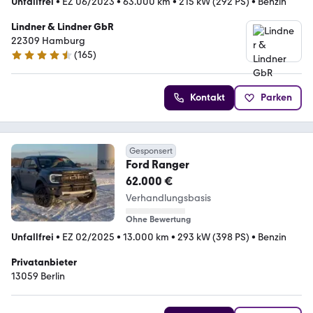
Unfallfrei
•
EZ 06/2023
•
63.000 km
•
215 kW (292 PS)
•
Benzin
Lindner & Lindner GbR
22309 Hamburg
(
165
)
4.7 Sterne
Kontakt
Parken
Gesponsert
Ford Ranger
62.000 €
Verhandlungsbasis
Ohne Bewertung
Unfallfrei
•
EZ 02/2025
•
13.000 km
•
293 kW (398 PS)
•
Benzin
Privatanbieter
13059 Berlin