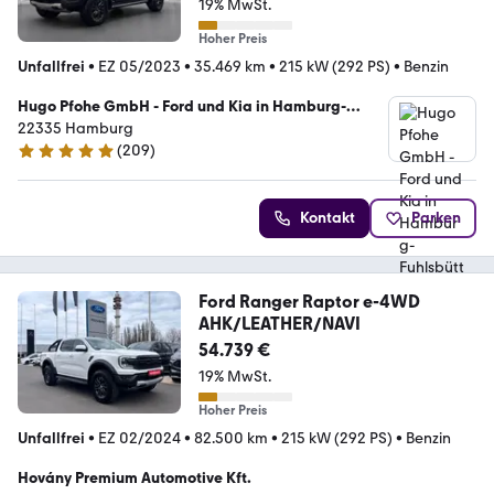
19% MwSt.
Hoher Preis
Unfallfrei
•
EZ 05/2023
•
35.469 km
•
215 kW (292 PS)
•
Benzin
Hugo Pfohe GmbH - Ford und Kia in Hamburg-
Fuhlsbüttel
22335 Hamburg
(
209
)
4.8 Sterne
Kontakt
Parken
Ford Ranger Raptor e-4WD
AHK/LEATHER/NAVI
54.739 €
19% MwSt.
Hoher Preis
Unfallfrei
•
EZ 02/2024
•
82.500 km
•
215 kW (292 PS)
•
Benzin
Hovány Premium Automotive Kft.