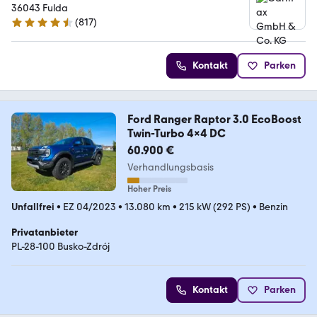
36043 Fulda
(
817
)
4.6 Sterne
Kontakt
Parken
Ford Ranger Raptor 3.0 EcoBoost
Twin-Turbo 4x4 DC
60.900 €
Verhandlungsbasis
Hoher Preis
Unfallfrei
•
EZ 04/2023
•
13.080 km
•
215 kW (292 PS)
•
Benzin
Privatanbieter
PL-28-100 Busko-Zdrój
Kontakt
Parken