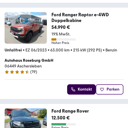
Ford Ranger Raptor e-4WD
Doppelkabine
54.990 €
19% MwSt.
Hoher Preis
Unfallfrei
•
EZ 06/2023
•
63.000 km
•
215 kW (292 PS)
•
Benzin
Autohaus Roseburg GmbH
06449 Aschersleben
(
19
)
4.7 Sterne
Kontakt
Parken
Ford Range Rover
12.500 €
Fairer Preis