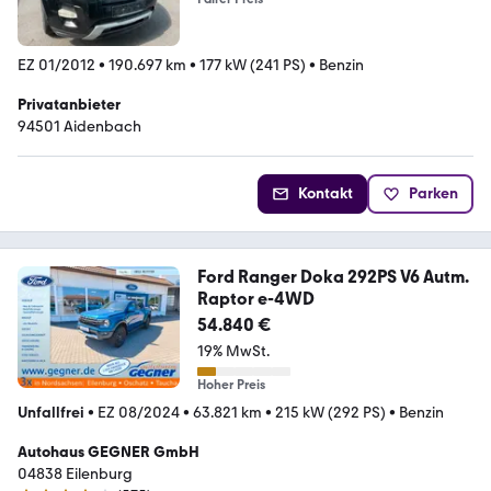
EZ 01/2012
•
190.697 km
•
177 kW (241 PS)
•
Benzin
Privatanbieter
94501 Aidenbach
Kontakt
Parken
Ford Ranger Doka 292PS V6 Autm.
Raptor e-4WD
54.840 €
19% MwSt.
Hoher Preis
Unfallfrei
•
EZ 08/2024
•
63.821 km
•
215 kW (292 PS)
•
Benzin
Autohaus GEGNER GmbH
04838 Eilenburg