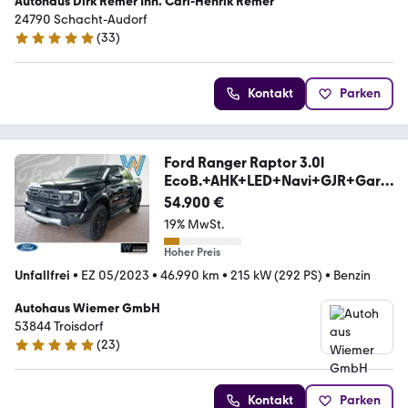
Autohaus Dirk Remer Inh. Carl-Henrik Remer
24790 Schacht-Audorf
(
33
)
5 Sterne
Kontakt
Parken
Ford Ranger Raptor 3.0l
EcoB.+AHK+LED+Navi+GJR+Gara
nt
54.900 €
19% MwSt.
Hoher Preis
Unfallfrei
•
EZ 05/2023
•
46.990 km
•
215 kW (292 PS)
•
Benzin
Autohaus Wiemer GmbH
53844 Troisdorf
(
23
)
5 Sterne
Kontakt
Parken