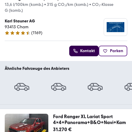
13,6 l/100km (komb.)
•
315 g CO₂/km (komb.)
•
CO₂-Klasse
G (komb.)
Karl Stauner AG
93413 Cham
(
1169
)
4.4 Sterne
Kontakt
Parken
Ähnliche Fahrzeuge des Anbieters
Ford Ranger XL Lariat Sport
4x4+Panorama+B&O+Navi+Kam
31.270 €