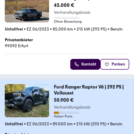
Garantie vorhanden
45.000 €
Verhandlungsbasis
Ohne Bewertung
Unfallfrei
•
EZ 06/2023
•
85.000 km
•
215 kW (292 PS)
•
Benzin
Privatanbieter
99092 Erfurt
Kontakt
Parken
Ford Ranger Raptor V6 | 292 PS |
Vollausst
50.900 €
Verhandlungsbasis
Hoher Preis
Unfallfrei
•
EZ 06/2023
•
89.000 km
•
215 kW (292 PS)
•
Benzin