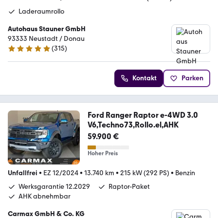
Laderaumrollo
Autohaus Stauner GmbH
93333 Neustadt / Donau
(
315
)
4.8 Sterne
Kontakt
Parken
Ford Ranger Raptor e-4WD 3.0
V6,Techno73,Rollo.el,AHK
59.900 €
Hoher Preis
Unfallfrei
•
EZ 12/2024
•
13.740 km
•
215 kW (292 PS)
•
Benzin
Werksgarantie 12.2029
Raptor-Paket
AHK abnehmbar
Carmax GmbH & Co. KG