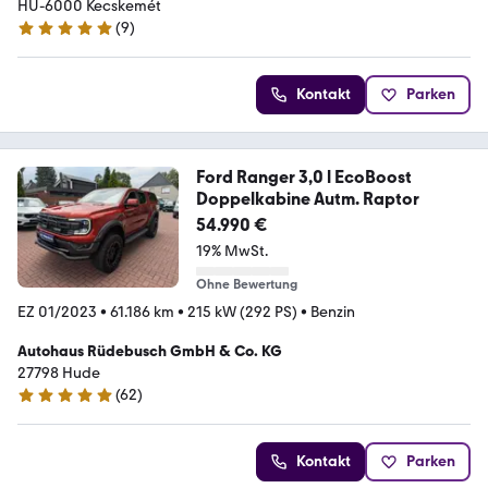
HU-6000 Kecskemét
(
9
)
5 Sterne
Kontakt
Parken
Ford Ranger 3,0 l EcoBoost
Doppelkabine Autm. Raptor
54.990 €
19% MwSt.
Ohne Bewertung
EZ 01/2023
•
61.186 km
•
215 kW (292 PS)
•
Benzin
Autohaus Rüdebusch GmbH & Co. KG
27798 Hude
(
62
)
4.9 Sterne
Kontakt
Parken