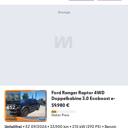
Ford Ranger Raptor 4WD
Doppelkabine 3.0 Ecoboost e-
59.980 €
Hoher Preis
Unfallfrei
•
EZ 09/2024
•
33.900 km
•
215 kW (292 PS)
•
Benzin