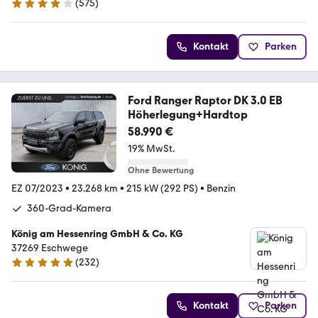
(
575
)
4.2 Sterne
Kontakt
Parken
Ford Ranger Raptor DK 3.0 EB
Höherlegung+Hardtop
58.990 €
19% MwSt.
Ohne Bewertung
EZ 07/2023
•
23.268 km
•
215 kW (292 PS)
•
Benzin
360-Grad-Kamera
König am Hessenring GmbH & Co. KG
37269 Eschwege
(
232
)
4.9 Sterne
Kontakt
Parken