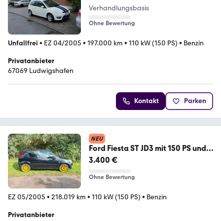
Verhandlungsbasis
Ohne Bewertung
Unfallfrei
•
EZ 04/2005
•
197.000 km
•
110 kW (150 PS)
•
Benzin
Privatanbieter
67069 Ludwigshafen
Kontakt
Parken
NEU
Ford Fiesta ST JD3 mit 150 PS und
frischem...
3.400 €
Ohne Bewertung
EZ 05/2005
•
218.019 km
•
110 kW (150 PS)
•
Benzin
Privatanbieter