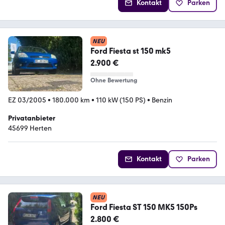
Kontakt
Parken
NEU
Ford Fiesta st 150 mk5
2.900 €
Ohne Bewertung
EZ 03/2005
•
180.000 km
•
110 kW (150 PS)
•
Benzin
Privatanbieter
45699 Herten
Kontakt
Parken
NEU
Ford Fiesta ST 150 MK5 150Ps
2.800 €