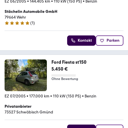
EZ 06/2005
•
144.405 km
•
110 kW (150 PS)
•
Benzin
Stächelin Automobile GmbH
79664 Wehr
(
1
)
5 Sterne
Kontakt
Parken
Ford Fiesta st150
5.450 €
Ohne Bewertung
EZ 07/2005
•
177.000 km
•
110 kW (150 PS)
•
Benzin
Privatanbieter
73527 Schwäbisch Gmünd