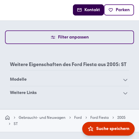
Kontakt
Parken
Filter anpassen
Weitere Eigenschaften des
Ford Fiesta aus 2005: ST
Modelle
Ford Aerostar
Ford B-Max
Weitere Links
Ford Bronco Sport
Ford Bronco
Ford 12m P4
Ford Econoline Van
Ford C-Max
Ford Capri
Ford Fiesta Black Magic
Ford Fiesta Mk1
Gebraucht- und Neuwagen
Ford
Ford Fiesta
2005
Ford Cougar
Ford Courier
Ford Fiesta Osnabrück
Ford Fiesta ST
ST
Suche speichern
Ford Crown
Ford Econoline
Ford Fiesta ST Diesel
Ford Fiesta Van