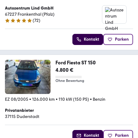
Autozentrum Lind GmbH
67227 Frankenthal (Pfalz)
(
72
)
4.9 Sterne
Kontakt
Parken
Ford Fiesta ST 150
4.800 €
Ohne Bewertung
EZ 08/2005
•
126.000 km
•
110 kW (150 PS)
•
Benzin
Privatanbieter
37115 Duderstadt
Kontakt
Parken