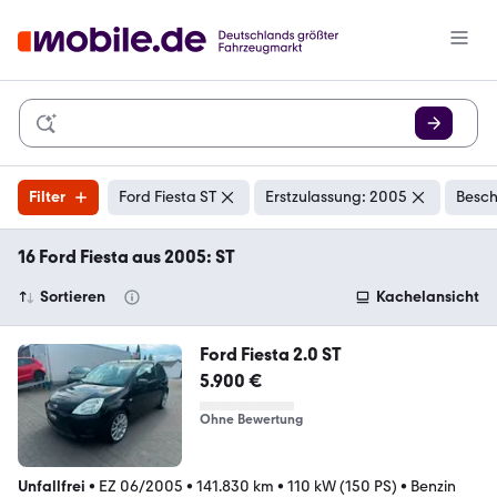
Filter
Ford Fiesta ST
Erstzulassung: 2005
Besch
16 Ford Fiesta aus 2005: ST
Sortieren
Kachelansicht
Ford Fiesta 2.0 ST
5.900 €
Ohne Bewertung
Unfallfrei
•
EZ 06/2005
•
141.830 km
•
110 kW (150 PS)
•
Benzin