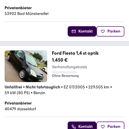
Privatanbieter
53902 Bad Münstereifel
Kontakt
Parken
Ford Fiesta 1,4 st optik
1.450 €
Verhandlungsbasis
Ohne Bewertung
Unfallfrei
•
Nicht fahrtauglich
•
EZ 07/2005
•
229.505 km
•
59 kW (80 PS)
•
Benzin
Privatanbieter
40479 düsseldorf
Kontakt
Parken