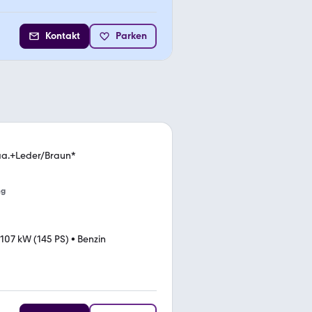
Kontakt
Parken
maa.+Leder/Braun*
ng
107 kW (145 PS)
•
Benzin