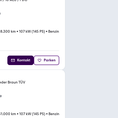
g
58.300 km
•
107 kW (145 PS)
•
Benzin
Kontakt
Parken
eder Braun TÜV
g
31.000 km
•
107 kW (145 PS)
•
Benzin