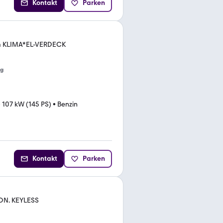
Kontakt
Parken
um KLIMA*EL-VERDECK
ng
•
107 kW (145 PS)
•
Benzin
Kontakt
Parken
NON. KEYLESS