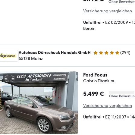
Ohne Bewertun
Versicherung vergleichen
Unfallfrei
•
EZ 02/2009
•
1
Benzin
Autohaus Dörrschuck Handels GmbH
(
294
)
4.8 Sterne
55128 Mainz
Ford Focus
Cabrio Titanium
5.499 €
Ohne Bewertun
Versicherung vergleichen
Unfallfrei
•
EZ 11/2007
•
14