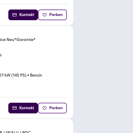
Kontakt
Parken
ice Neu*Garantie*
g
07 kW (145 PS)
•
Benzin
Kontakt
Parken
R / 18"ALU / PDC