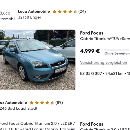
Luca Automobile
(
24
)
4.7 Sterne
32130 Enger
Ford Focus
Cabrio Titanium*TÜV+Serv
4.999 €
Ohne Bewertun
Versicherung vergleichen
EZ 05/2007
•
84.621 km
•
1
lex Automobile
(
89
)
4.6 Sterne
246 Bad Lauchstädt
Ford Focus
Cabrio Titanium 2,0 / LEDE