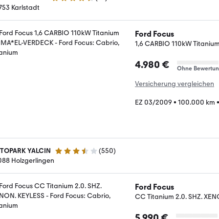
4.3 Sterne
753 Karlstadt
Ford Focus
1,6 CARBIO 110kW Titani
4.980 €
Ohne Bewertu
Versicherung vergleichen
EZ 03/2009
•
100.000 km
TOPARK YALCIN
(
550
)
3.3 Sterne
088 Holzgerlingen
Ford Focus
CC Titanium 2.0. SHZ. XE
5.990 €