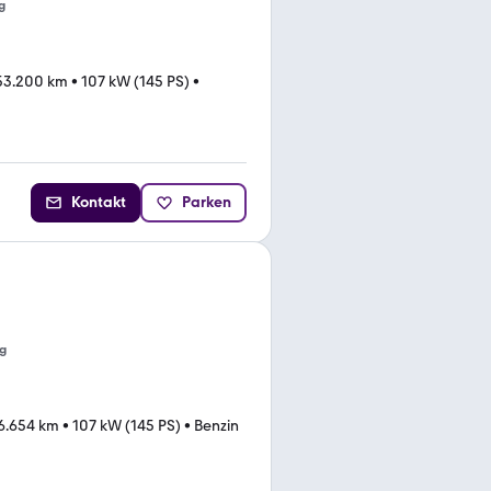
g
53.200 km
•
107 kW (145 PS)
•
Kontakt
Parken
g
6.654 km
•
107 kW (145 PS)
•
Benzin