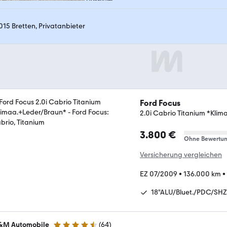
015 Bretten, Privatanbieter
Ford Focus
2.0i Cabrio Titanium *Kli
3.800 €
Ohne Bewertu
Versicherung vergleichen
EZ 07/2009
•
136.000 km
•
18"ALU/Bluet./PDC/SHZ
M Automobile
(
64
)