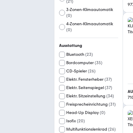
(
21
)
97
3-Zonen-Klimaautomatik
(
0
)
4-Zonen-Klimaautomatik
(
0
)
Ausstattung
Bluetooth
(
23
)
Bordcomputer
(
35
)
CD-Spieler
(
26
)
Elektr. Fensterheber
(
37
)
Elektr. Seitenspiegel
(
37
)
AU
Elektr. Sitzeinstellung
(
34
)
71
Freisprecheinrichtung
(
31
)
Head-Up Display
(
0
)
Isofix
(
20
)
Multifunktionslenkrad
(
26
)