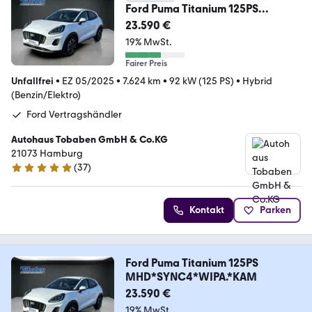
Ford Puma Titanium 125PS
MHD*SYNC4*WIPA.*KAM
23.590 €
19% MwSt.
Fairer Preis
Unfallfrei
•
EZ 05/2025
•
7.624 km
•
92 kW (125 PS)
•
Hybrid
(Benzin/Elektro)
Ford Vertragshändler
Autohaus Tobaben GmbH & Co.KG
21073 Hamburg
(
37
)
4.9 Sterne
Kontakt
Parken
Ford Puma Titanium 125PS
MHD*SYNC4*WIPA.*KAM
23.590 €
19% MwSt.