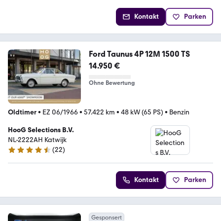
Kontakt
Parken
Ford Taunus 4P 12M 1500 TS
14.950 €
Ohne Bewertung
Oldtimer
•
EZ 06/1966
•
57.422 km
•
48 kW (65 PS)
•
Benzin
HooG Selections B.V.
NL-2222AH Katwijk
(
22
)
4.3 Sterne
Kontakt
Parken
Gesponsert