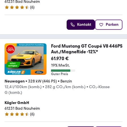
61231 Bad Nauheim
(
6
)
4.7 Sterne
Kontakt
Parken
Ford Mustang GT Coupé V8 446PS
Aut./MagneRide -12%*
61.970 €
19% MwSt.
Guter Preis
Neuwagen
•
328 kW (446 PS)
•
Benzin
12,4 l/100km (komb.)
•
282 g CO₂/km (komb.)
•
CO₂-Klasse
G (komb.)
Kögler GmbH
61231 Bad Nauheim
(
6
)
4.7 Sterne