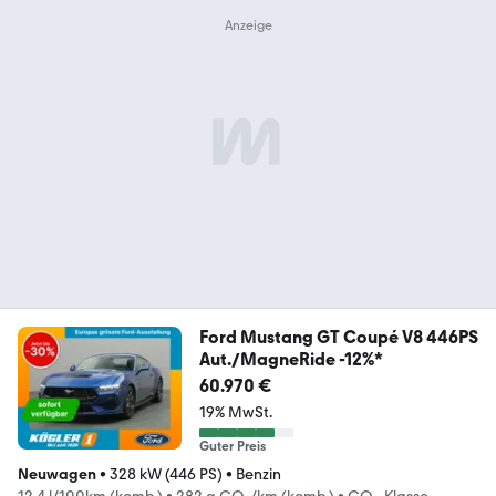
Ford Mustang GT Coupé V8 446PS
Aut./MagneRide -12%*
60.970 €
19% MwSt.
Guter Preis
Neuwagen
•
328 kW (446 PS)
•
Benzin