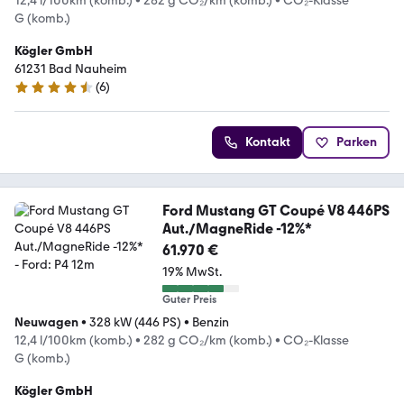
12,4 l/100km (komb.)
•
282 g CO₂/km (komb.)
•
CO₂-Klasse
G (komb.)
Kögler GmbH
61231 Bad Nauheim
(
6
)
4.7 Sterne
Kontakt
Parken
Ford Mustang GT Coupé V8 446PS
Aut./MagneRide -12%*
61.970 €
19% MwSt.
Guter Preis
Neuwagen
•
328 kW (446 PS)
•
Benzin
12,4 l/100km (komb.)
•
282 g CO₂/km (komb.)
•
CO₂-Klasse
G (komb.)
Kögler GmbH