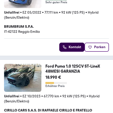
Sehr guter Preis
Unfallfrei
•
EZ 05/2022
•
77.111 km
•
92 kW (125 PS)
•
Hybrid
(Benzin/Elektro)
BRUMBRUM S.P.A.
IT-42122 Reggio Emilia
Kontakt
Parken
Ford Puma 1.0 125CV ST-LineX
48MESI GARANZIA
18.990 €
Erhöhter Preis
Unfallfrei
•
EZ 10/2023
•
67.770 km
•
92 kW (125 PS)
•
Hybrid
(Benzin/Elektro)
CIRILLO CARS S.A.S. DI RAFFAELE CIRILLO E FRATELLO