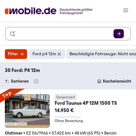
Filter
Ford p4 12m
Beschädigte Fahrzeuge: Nicht an
30 Ford: P4 12m
Sortieren
Kachelansicht
Top
Gesponsert
Ford Taunus 4P 12M 1500 TS
14.950 €
Ohne Bewertung
Oldtimer
•
EZ 06/1966
•
57.422 km
•
48 kW (65 PS)
•
Benzin