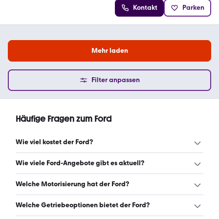
Kontakt
Parken
Mehr laden
Filter anpassen
Häufige Fragen zum Ford
Wie viel kostet der Ford?
Ein guter Preis für einen Ford liegt zwischen 9.200 € und
Wie viele Ford-Angebote gibt es aktuell?
66.845 €. (Stand: 7.8.2026)
Es gibt insgesamt 30 Ford bei mobile.de, davon 16
Welche Motorisierung hat der Ford?
Gebraucht- und 14 Neuwagen. (Stand: 7.8.2026)
Der Ford hat Leistungen zwischen 43 und 454 PS. (Stand:
Welche Getriebeoptionen bietet der Ford?
7.8.2026)