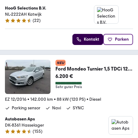
HooG Selections B.V.
NL-2222AH Katwijk
(
22
)
4.3 Sterne
Kontakt
Parken
NEU
Ford Mondeo Turnier 1,5 TDCi 120
PS Business | 45712
6.200 €
Sehr guter Preis
EZ 12/2016
•
142.000 km
•
88 kW (120 PS)
•
Diesel
Parking sensor
Navi
SYNC
Autobasen Aps
DK-8361 Hasselager
(
155
)
4.6 Sterne