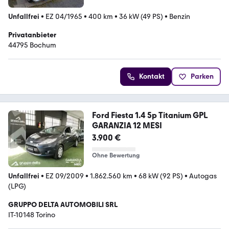
Unfallfrei
•
EZ 04/1965
•
400 km
•
36 kW (49 PS)
•
Benzin
Privatanbieter
44795 Bochum
Kontakt
Parken
Ford Fiesta 1.4 5p Titanium GPL
GARANZIA 12 MESI
3.900 €
Ohne Bewertung
Unfallfrei
•
EZ 09/2009
•
1.862.560 km
•
68 kW (92 PS)
•
Autogas
(LPG)
GRUPPO DELTA AUTOMOBILI SRL
IT-10148 Torino