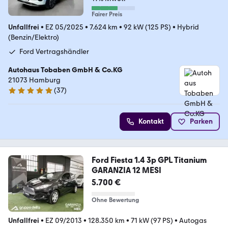
Fairer Preis
Unfallfrei
•
EZ 05/2025
•
7.624 km
•
92 kW (125 PS)
•
Hybrid
(Benzin/Elektro)
Ford Vertragshändler
Autohaus Tobaben GmbH & Co.KG
21073 Hamburg
(
37
)
4.9 Sterne
Kontakt
Parken
Ford Fiesta 1.4 3p GPL Titanium
GARANZIA 12 MESI
5.700 €
Ohne Bewertung
Unfallfrei
•
EZ 09/2013
•
128.350 km
•
71 kW (97 PS)
•
Autogas