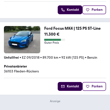
Kontakt
Parken
Ford Focus MK4 | 125 PS ST-Line
11.300 €
Guter Preis
Unfallfrei
•
EZ 09/2018
•
89.700 km
•
92 kW (125 PS)
•
Benzin
Privatanbieter
36103 Flieden-Rückers
Kontakt
Parken