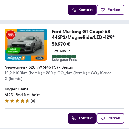
Kontakt
Parken
Ford Mustang GT Coupé V8
446PS/MagneRide/LED -12%*
58.970 €
19% MwSt.
Sehr guter Preis
Neuwagen
•
328 kW (446 PS)
•
Benzin
12,2 l/100km (komb.)
•
280 g CO₂/km (komb.)
•
CO₂-Klasse
G (komb.)
Kögler GmbH
61231 Bad Nauheim
(
6
)
4.7 Sterne
Kontakt
Parken