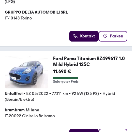
(LPG)
GRUPPO DELTA AUTOMOBILI SRL
IT-10148 Torino
Kontakt
Parken
Ford Puma Titanium BZ499617 1.0
Mild Hybrid 125C
11.690 €
Sehr guter Preis
Unfallfrei
•
EZ 05/2022
•
77.111 km
•
92 kW (125 PS)
•
Hybrid
(Benzin/Elektro)
brumbrum Milano
IT-20092 Cinisello Balsamo