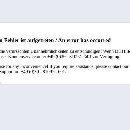
n Fehler ist aufgetreten / An error has occurred
 die verursachten Unannehmlichkeiten zu entschuldigen! Wenn Du Hilfe
unser Kundenservice unter +49 (0)30 - 81097 - 601 zur Verfügung.
se for any inconvenience! If you require assistance, please contact our
upport on +49 (0)30 - 81097 - 601.
e