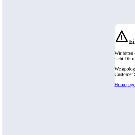
Ei
Wir bitten
steht Dir 
We apologi
Customer S
Homepag