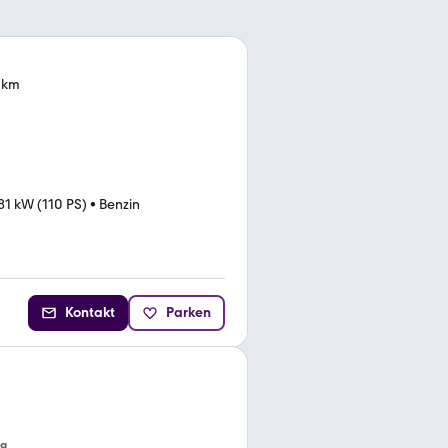
0 km
81 kW (110 PS)
•
Benzin
Kontakt
Parken
ng