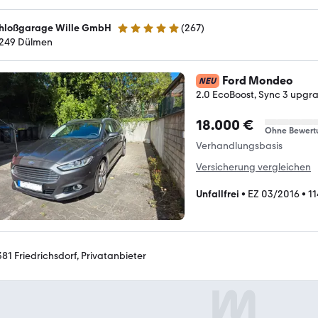
hloßgarage Wille GmbH
(
267
)
4.8 Sterne
249 Dülmen
Ford Mondeo
NEU
2.0 EcoBoost, Sync 3 upgr
18.000 €
Ohne Bewert
Verhandlungsbasis
Versicherung vergleichen
Unfallfrei
•
EZ 03/2016
•
1
381 Friedrichsdorf, Privatanbieter