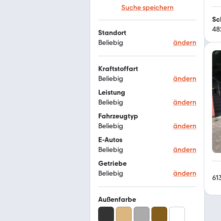
Suche speichern
Sc
48
Standort
Beliebig
ändern
Kraftstoffart
Beliebig
ändern
Leistung
Beliebig
ändern
Fahrzeugtyp
Beliebig
ändern
E-Autos
Beliebig
ändern
Getriebe
Beliebig
ändern
61
Außenfarbe