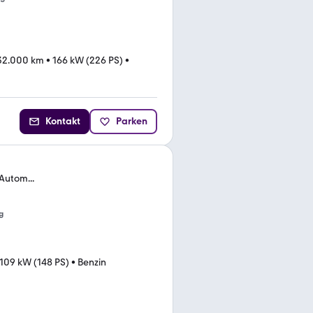
32.000 km
•
166 kW (226 PS)
•
Kontakt
Parken
Autom...
g
109 kW (148 PS)
•
Benzin