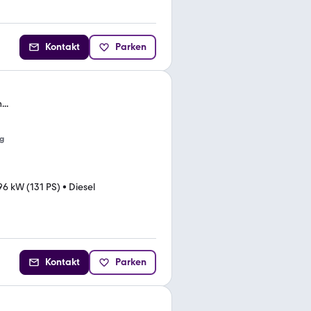
Kontakt
Parken
..
g
96 kW (131 PS)
•
Diesel
Kontakt
Parken