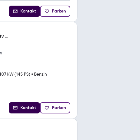
Kontakt
Parken
V ...
ng
107 kW (145 PS)
•
Benzin
Kontakt
Parken