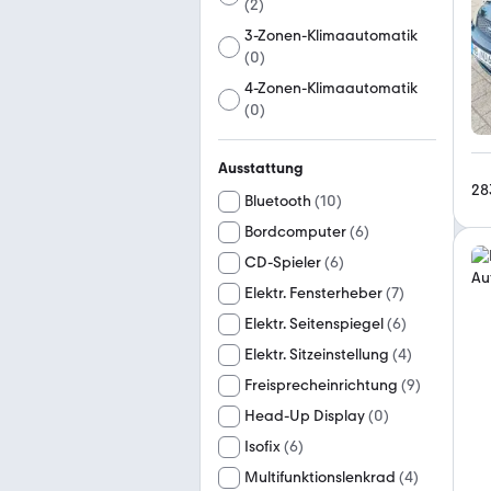
(
2
)
3-Zonen-Klimaautomatik
(
0
)
4-Zonen-Klimaautomatik
(
0
)
Ausstattung
28
Bluetooth
(
10
)
Bordcomputer
(
6
)
CD-Spieler
(
6
)
Elektr. Fensterheber
(
7
)
Elektr. Seitenspiegel
(
6
)
Elektr. Sitzeinstellung
(
4
)
Freisprecheinrichtung
(
9
)
Head-Up Display
(
0
)
Isofix
(
6
)
Multifunktionslenkrad
(
4
)