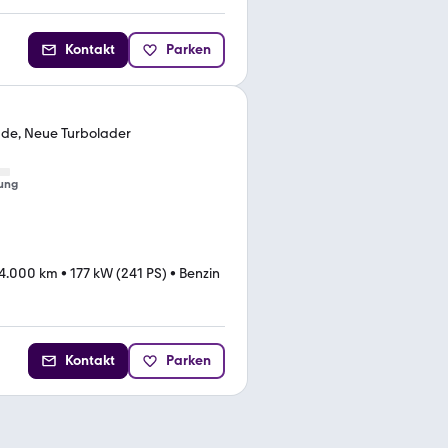
Kontakt
Parken
ade, Neue Turbolader
ung
14.000 km
•
177 kW (241 PS)
•
Benzin
Kontakt
Parken