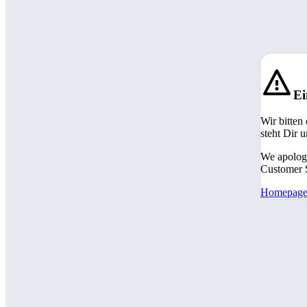
Ei
Wir bitten
steht Dir 
We apologi
Customer S
Homepag