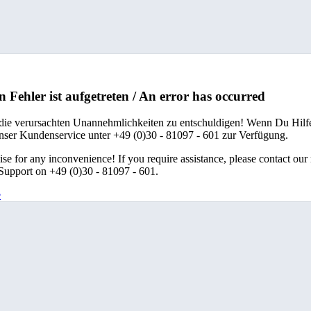
n Fehler ist aufgetreten / An error has occurred
 die verursachten Unannehmlichkeiten zu entschuldigen! Wenn Du Hilfe
unser Kundenservice unter +49 (0)30 - 81097 - 601 zur Verfügung.
se for any inconvenience! If you require assistance, please contact our
upport on +49 (0)30 - 81097 - 601.
e