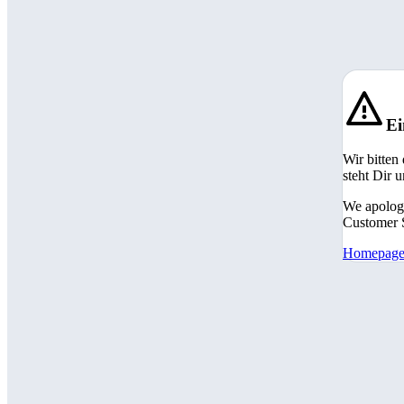
Ei
Wir bitten
steht Dir 
We apologi
Customer S
Homepag