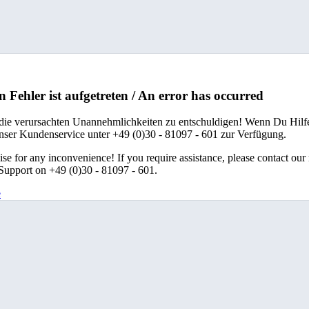
n Fehler ist aufgetreten / An error has occurred
 die verursachten Unannehmlichkeiten zu entschuldigen! Wenn Du Hilfe
unser Kundenservice unter +49 (0)30 - 81097 - 601 zur Verfügung.
se for any inconvenience! If you require assistance, please contact our
upport on +49 (0)30 - 81097 - 601.
e