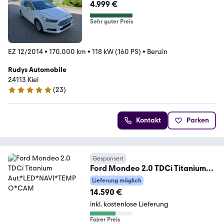
4.999 €
Sehr guter Preis
EZ 12/2014
•
170.000 km
•
118 kW (160 PS)
•
Benzin
Rudys Automobile
24113 Kiel
(
23
)
5 Sterne
Kontakt
Parken
Gesponsert
Ford Mondeo 2.0 TDCi Titanium
Aut.*LED*NAVI*TEMPO*CAM
Lieferung möglich
14.590 €
inkl. kostenlose Lieferung
Fairer Preis