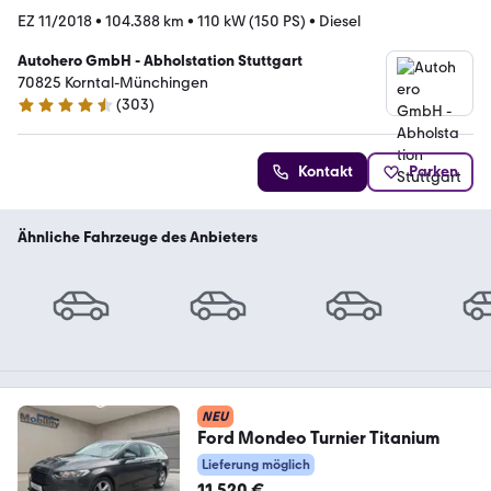
EZ 11/2018
•
104.388 km
•
110 kW (150 PS)
•
Diesel
Autohero GmbH - Abholstation Stuttgart
70825 Korntal-Münchingen
(
303
)
4.4 Sterne
Kontakt
Parken
Ähnliche Fahrzeuge des Anbieters
NEU
Ford Mondeo Turnier Titanium
Lieferung möglich
11.520 €