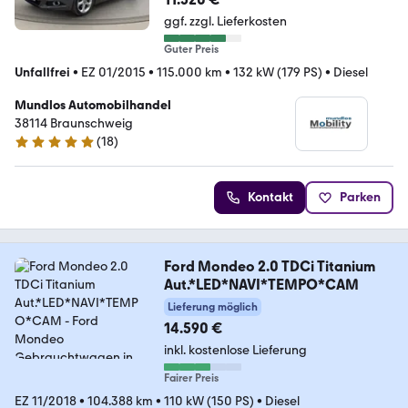
ggf. zzgl. Lieferkosten
Guter Preis
Unfallfrei
•
EZ 01/2015
•
115.000 km
•
132 kW (179 PS)
•
Diesel
Mundlos Automobilhandel
38114 Braunschweig
(
18
)
4.8 Sterne
Kontakt
Parken
Ford Mondeo 2.0 TDCi Titanium
Aut.*LED*NAVI*TEMPO*CAM
Lieferung möglich
14.590 €
inkl. kostenlose Lieferung
Fairer Preis
EZ 11/2018
•
104.388 km
•
110 kW (150 PS)
•
Diesel