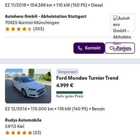
EZ 11/2018
•
104.388 km
•
110 kW (150 PS)
•
Diesel
Autohero GmbH - Abholstation Stuttgart
70825 Korntal-Münchingen
(
303
)
4.4 Sterne
Kontakt
Parken
Gesponsert
Ford Mondeo Turnier Trend
4.999 €
Sehr guter Preis
EZ 12/2014
•
170.000 km
•
118 kW (160 PS)
•
Benzin
Rudys Automobile
24113 Kiel
(
23
)
5 Sterne