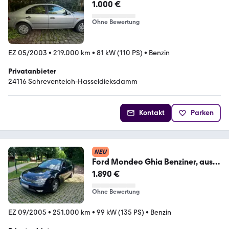
1.000 €
Ohne Bewertung
EZ 05/2003
•
219.000 km
•
81 kW (110 PS)
•
Benzin
Privatanbieter
24116 Schreventeich-Hasseldieksdamm
Kontakt
Parken
NEU
Ford Mondeo Ghia Benziner, aus
privater Ha...
1.890 €
Ohne Bewertung
EZ 09/2005
•
251.000 km
•
99 kW (135 PS)
•
Benzin