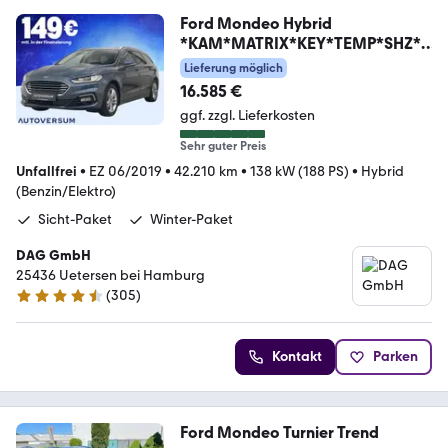
Ford Mondeo Hybrid
*KAM*MATRIX*KEY*TEMP*SHZ*P
ARK*TOT*
Lieferung möglich
16.585 €
ggf. zzgl. Lieferkosten
Sehr guter Preis
Unfallfrei
•
EZ 06/2019
•
42.210 km
•
138 kW (188 PS)
•
Hybrid
(Benzin/Elektro)
Sicht-Paket
Winter-Paket
DAG GmbH
25436 Uetersen bei Hamburg
(
305
)
4.5 Sterne
Kontakt
Parken
Ford Mondeo Turnier Trend