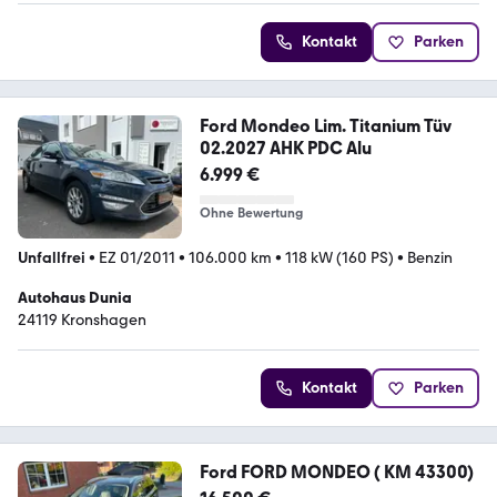
Kontakt
Parken
Ford Mondeo Lim. Titanium Tüv
02.2027 AHK PDC Alu
6.999 €
Ohne Bewertung
Unfallfrei
•
EZ 01/2011
•
106.000 km
•
118 kW (160 PS)
•
Benzin
Autohaus Dunia
24119 Kronshagen
Kontakt
Parken
Ford FORD MONDEO ( KM 43300)