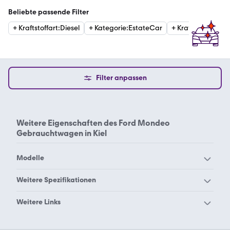
Beliebte passende Filter
+
Kraftstoffart
:
Diesel
+
Kategorie
:
EstateCar
+
Kraftstoffart
:
Ben
Filter anpassen
Weitere Eigenschaften des
Ford Mondeo
Gebrauchtwagen in Kiel
Modelle
Ford Aerostar
Ford B-Max
Weitere Spezifikationen
Ford Bronco Sport
Ford Bronco
Ford Mondeo Aachen
Ford Mondeo Augsburg
Weitere Links
Ford C-Max
Ford Capri
Ford Mondeo Berlin
Ford Mondeo Bielefeld
Autohäuser in Kiel
Gebrauchtwagen in Kiel
Ford Cougar
Ford Courier