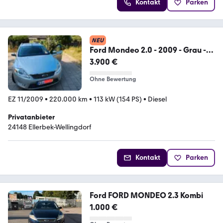
Kontakt
Parken
NEU
Ford Mondeo 2.0 - 2009 - Grau -
Diesel -...
3.900 €
Ohne Bewertung
EZ 11/2009
•
220.000 km
•
113 kW (154 PS)
•
Diesel
Privatanbieter
24148 Ellerbek-Wellingdorf
Kontakt
Parken
Ford FORD MONDEO 2.3 Kombi
1.000 €