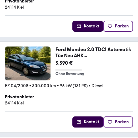
Privatanbieter
24114 Kiel
Kontakt
Parken
Ford Mondeo 2.0 TDCI Automatik
Tüv Neu AHK...
3.390 €
Ohne Bewertung
EZ 04/2008
•
300.000 km
•
96 kW (131 PS)
•
Diesel
Privatanbieter
24114 Kiel
Kontakt
Parken