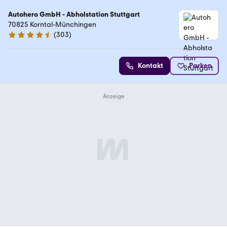
Autohero GmbH - Abholstation Stuttgart
70825 Korntal-Münchingen
(
303
)
4.4 Sterne
Kontakt
Parken