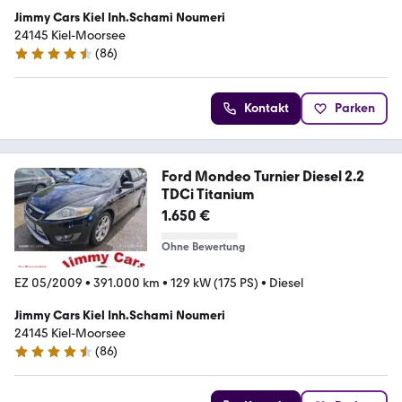
Jimmy Cars Kiel Inh.Schami Noumeri
24145 Kiel-Moorsee
(
86
)
4.3 Sterne
Kontakt
Parken
Ford Mondeo Turnier Diesel 2.2
TDCi Titanium
1.650 €
Ohne Bewertung
EZ 05/2009
•
391.000 km
•
129 kW (175 PS)
•
Diesel
Jimmy Cars Kiel Inh.Schami Noumeri
24145 Kiel-Moorsee
(
86
)
4.3 Sterne