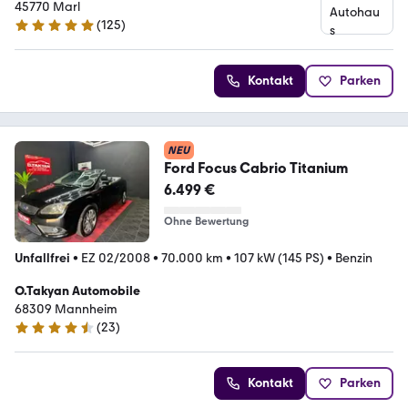
45770 Marl
(
125
)
4.9 Sterne
Kontakt
Parken
NEU
Ford Focus Cabrio Titanium
6.499 €
Ohne Bewertung
Unfallfrei
•
EZ 02/2008
•
70.000 km
•
107 kW (145 PS)
•
Benzin
O.Takyan Automobile
68309 Mannheim
(
23
)
4.3 Sterne
Kontakt
Parken