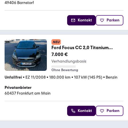
49406 Barnstorf
Kontakt
Parken
NEU
Ford Focus CC 2,0 Titanium
Titanium
7.000 €
Verhandlungsbasis
Ohne Bewertung
Unfallfrei
•
EZ 11/2008
•
180.000 km
•
107 kW (145 PS)
•
Benzin
Privatanbieter
60437 Frankfurt am Main
Kontakt
Parken