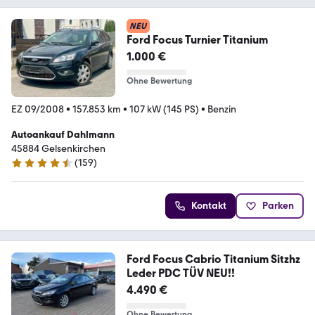
NEU
Ford Focus Turnier Titanium
1.000 €
Ohne Bewertung
EZ 09/2008
•
157.853 km
•
107 kW (145 PS)
•
Benzin
Autoankauf Dahlmann
45884 Gelsenkirchen
(
159
)
4.7 Sterne
Kontakt
Parken
Ford Focus Cabrio Titanium Sitzhz
Leder PDC TÜV NEU!!
4.490 €
Ohne Bewertung