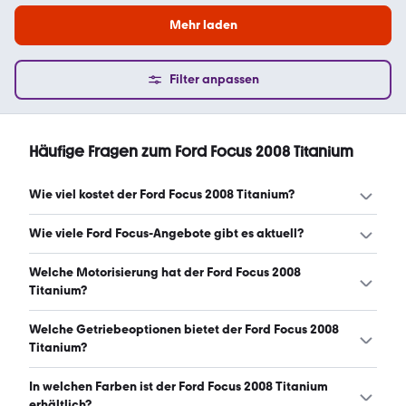
Mehr laden
Filter anpassen
Häufige Fragen zum Ford Focus 2008 Titanium
Wie viel kostet der Ford Focus 2008 Titanium?
Ein guter Preis für einen Ford Focus 2008 Titanium liegt
Wie viele Ford Focus-Angebote gibt es aktuell?
zwischen 2.500 € und 4.150 €. (Stand: 7.8.2026)
Es gibt insgesamt 48 Ford Focus bei mobile.de, davon 48
Welche Motorisierung hat der Ford Focus 2008
Gebraucht- und 0 Neuwagen. (Stand: 7.8.2026)
Titanium?
Der Ford Focus 2008 Titanium hat Leistungen zwischen
Welche Getriebeoptionen bietet der Ford Focus 2008
90 und 145 PS. (Stand: 7.8.2026)
Titanium?
Der Ford Focus 2008 Titanium ist mit manuellem und
In welchen Farben ist der Ford Focus 2008 Titanium
automatischem Getriebe erhältlich. (Stand: 7.8.2026)
erhältlich?