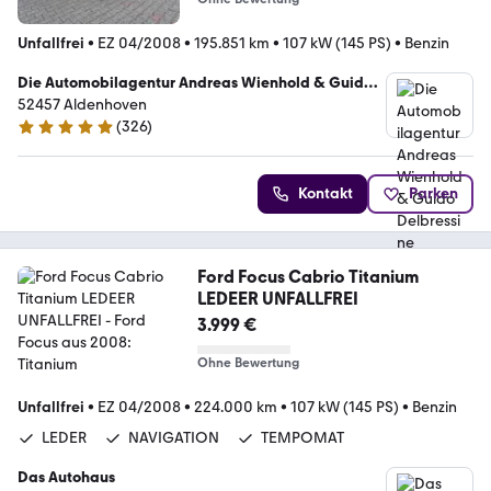
Unfallfrei
•
EZ 04/2008
•
195.851 km
•
107 kW (145 PS)
•
Benzin
Die Automobilagentur Andreas Wienhold & Guido
Delbressine
52457 Aldenhoven
(
326
)
4.8 Sterne
Kontakt
Parken
Ford Focus Cabrio Titanium
LEDEER UNFALLFREI
3.999 €
Ohne Bewertung
Unfallfrei
•
EZ 04/2008
•
224.000 km
•
107 kW (145 PS)
•
Benzin
LEDER
NAVIGATION
TEMPOMAT
Das Autohaus