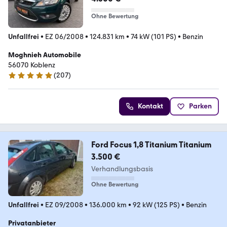
Ohne Bewertung
Unfallfrei
•
EZ 06/2008
•
124.831 km
•
74 kW (101 PS)
•
Benzin
Moghnieh Automobile
56070 Koblenz
(
207
)
4.9 Sterne
Kontakt
Parken
Ford Focus 1,8 Titanium Titanium
3.500 €
Verhandlungsbasis
Ohne Bewertung
Unfallfrei
•
EZ 09/2008
•
136.000 km
•
92 kW (125 PS)
•
Benzin
Privatanbieter