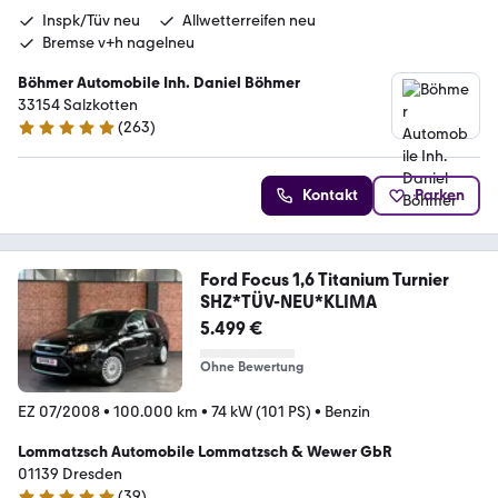
Inspk/Tüv neu
Allwetterreifen neu
Bremse v+h nagelneu
Böhmer Automobile Inh. Daniel Böhmer
33154 Salzkotten
(
263
)
5 Sterne
Kontakt
Parken
Ford Focus 1,6 Titanium Turnier
SHZ*TÜV-NEU*KLIMA
5.499 €
Ohne Bewertung
EZ 07/2008
•
100.000 km
•
74 kW (101 PS)
•
Benzin
Lommatzsch Automobile Lommatzsch & Wewer GbR
01139 Dresden
(
39
)