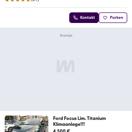
5 Sterne
Kontakt
Parken
Ford Focus Lim. Titanium
Klimaanlage!!!
4.500 €