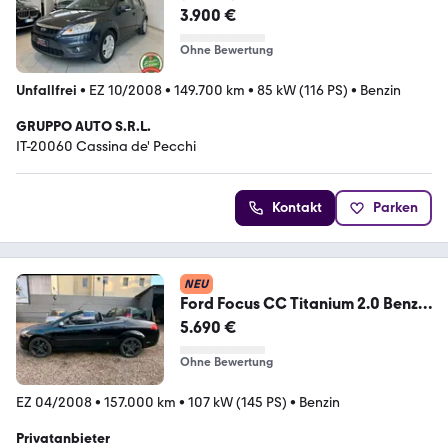
3.900 €
Ohne Bewertung
Unfallfrei
•
EZ 10/2008
•
149.700 km
•
85 kW (116 PS)
•
Benzin
GRUPPO AUTO S.R.L.
IT-20060 Cassina de' Pecchi
Kontakt
Parken
NEU
Ford Focus CC Titanium 2.0 Benzin
Automati...
5.690 €
Ohne Bewertung
EZ 04/2008
•
157.000 km
•
107 kW (145 PS)
•
Benzin
Privatanbieter