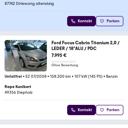
87742 Dirlewang altensteig
Kontakt
Parken
Ford Focus Cabrio Titanium 2,0 /
LEDER / 18"ALU / PDC
7.995 €
Ohne Bewertung
Unfallfrei
•
EZ 07/2008
•
158.300 km
•
107 kW (145 PS)
•
Benzin
Rape Kunibert
49356 Diepholz
Kontakt
Parken