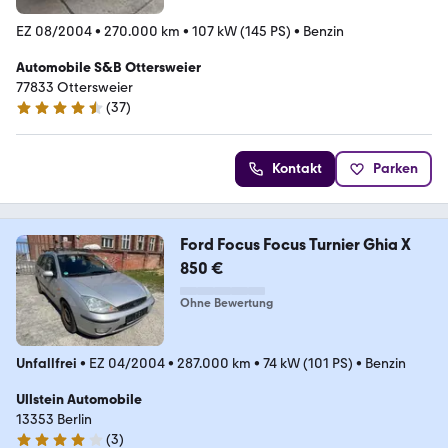
EZ 08/2004
•
270.000 km
•
107 kW (145 PS)
•
Benzin
Automobile S&B Ottersweier
77833 Ottersweier
(
37
)
4.5 Sterne
Kontakt
Parken
Ford Focus Focus Turnier Ghia X
850 €
Ohne Bewertung
Unfallfrei
•
EZ 04/2004
•
287.000 km
•
74 kW (101 PS)
•
Benzin
Ullstein Automobile
13353 Berlin
(
3
)
4.2 Sterne