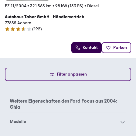
EZ 11/2004
•
321.563 km
•
98 kW (133 PS)
•
Diesel
Autohaus Tabor GmbH - Händlervertrieb
77855 Achern
(
192
)
3.7 Sterne
Kontakt
Parken
Filter anpassen
Weitere Eigenschaften des
Ford Focus aus 2004:
Ghia
Modelle
Ford Aerostar
Ford B-Max