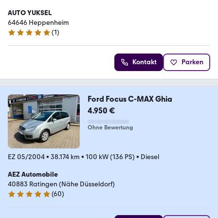
AUTO YUKSEL
64646 Heppenheim
(
1
)
5 Sterne
Kontakt
Parken
Ford Focus C-MAX Ghia
4.950 €
Ohne Bewertung
EZ 05/2004
•
38.174 km
•
100 kW (136 PS)
•
Diesel
AEZ Automobile
40883 Ratingen (Nähe Düsseldorf)
(
60
)
5 Sterne