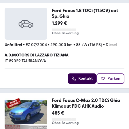
Ford Focus 1.8 TDCi (115CV) cat
5p. Ghia
1.299 €
Ohne Bewertung
Unfallfrei
•
EZ 07/2004
•
290.000 km
•
85 kW (116 PS)
•
Diesel
A.D.MOTORS DI LAZZARO TIZIANA
IT-89029 TAURIANOVA
Kontakt
Parken
Ford Focus C-Max 2.0 TDCi Ghia
Klimaaut PDC AHK Audio
485 €
Ohne Bewertung