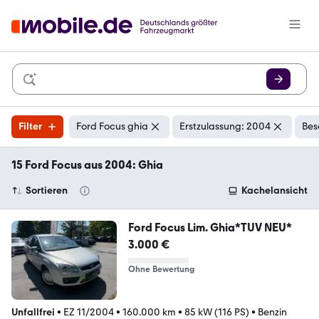
Filter
Ford Focus ghia
Erstzulassung: 2004
Bes
15 Ford Focus aus 2004: Ghia
Sortieren
Kachelansicht
Ford Focus Lim. Ghia*TUV NEU*
3.000 €
Ohne Bewertung
Unfallfrei
•
EZ 11/2004
•
160.000 km
•
85 kW (116 PS)
•
Benzin