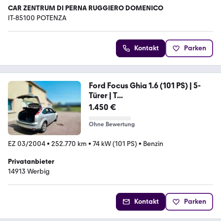
CAR ZENTRUM DI PERNA RUGGIERO DOMENICO
IT-85100 POTENZA
Kontakt
Parken
Ford Focus Ghia 1.6 (101 PS) | 5-
Türer | T...
1.450 €
Ohne Bewertung
EZ 03/2004
•
252.770 km
•
74 kW (101 PS)
•
Benzin
Privatanbieter
14913 Werbig
Kontakt
Parken