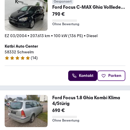
Gesponsert
Ford Focus C-MAX Ghia Vollleder
Navi HU 01.2026
790 €
Ohne Bewertung
EZ 03/2004
•
207.613 km
•
100 kW (136 PS)
•
Diesel
Katbi Auto Center
58332 Schwelm
(
14
)
5 Sterne
Kontakt
Parken
Ford Focus 1.8 Ghia Kombi Klima
4/5türig
690 €
Ohne Bewertung