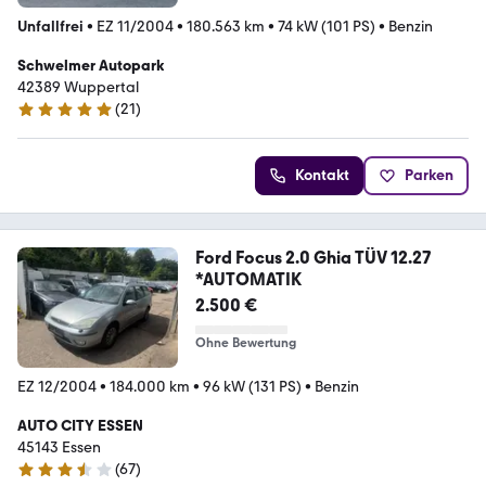
Unfallfrei
•
EZ 11/2004
•
180.563 km
•
74 kW (101 PS)
•
Benzin
Schwelmer Autopark
42389 Wuppertal
(
21
)
4.9 Sterne
Kontakt
Parken
Ford Focus 2.0 Ghia TÜV 12.27
*AUTOMATIK
2.500 €
Ohne Bewertung
EZ 12/2004
•
184.000 km
•
96 kW (131 PS)
•
Benzin
AUTO CITY ESSEN
45143 Essen
(
67
)
3.4 Sterne