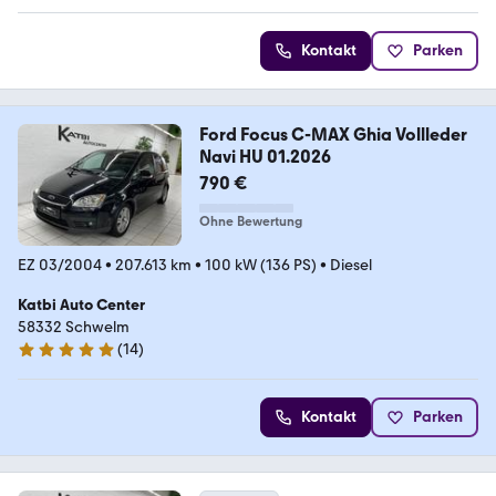
Kontakt
Parken
Ford Focus C-MAX Ghia Vollleder
Navi HU 01.2026
790 €
Ohne Bewertung
EZ 03/2004
•
207.613 km
•
100 kW (136 PS)
•
Diesel
Katbi Auto Center
58332 Schwelm
(
14
)
5 Sterne
Kontakt
Parken