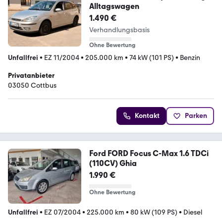
Alltagswagen
1.490 €
Verhandlungsbasis
Ohne Bewertung
Unfallfrei
•
EZ 11/2004
•
205.000 km
•
74 kW (101 PS)
•
Benzin
Privatanbieter
03050 Cottbus
Kontakt
Parken
Ford FORD Focus C-Max 1.6 TDCi
(110CV) Ghia
1.990 €
Ohne Bewertung
Unfallfrei
•
EZ 07/2004
•
225.000 km
•
80 kW (109 PS)
•
Diesel