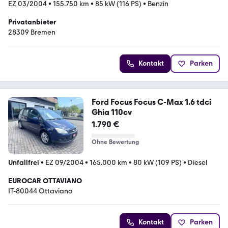
EZ 03/2004
•
155.750 km
•
85 kW (116 PS)
•
Benzin
Privatanbieter
28309 Bremen
Kontakt
Parken
Ford Focus Focus C-Max 1.6 tdci
Ghia 110cv
1.790 €
Ohne Bewertung
Unfallfrei
•
EZ 09/2004
•
165.000 km
•
80 kW (109 PS)
•
Diesel
EUROCAR OTTAVIANO
IT-80044 Ottaviano
Kontakt
Parken