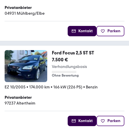
Privatanbieter
04931 Mühlberg/Elbe
Kontakt
Parken
Ford Focus 2,5 ST ST
7.500 €
Verhandlungsbasis
Ohne Bewertung
EZ 10/2005
•
174.000 km
•
166 kW (226 PS)
•
Benzin
Privatanbieter
97237 Altertheim
Kontakt
Parken