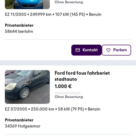
Ohne Bewertung
EZ 11/2005
•
249.999 km
•
107 kW (145 PS)
•
Benzin
Privatanbieter
58644 Iserlohn
Kontakt
Parken
Ford ford fous fahrberiet
stadtauto
1.000 €
Ohne Bewertung
EZ 07/2005
•
250.000 km
•
58 kW (79 PS)
•
Benzin
Privatanbieter
34369 Hofgeismar