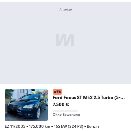
NEU
Ford Focus ST Mk2 2.5 Turbo (5-
Zylinder) B...
7.500 €
Ohne Bewertung
EZ 11/2005
•
175.000 km
•
165 kW (224 PS)
•
Benzin