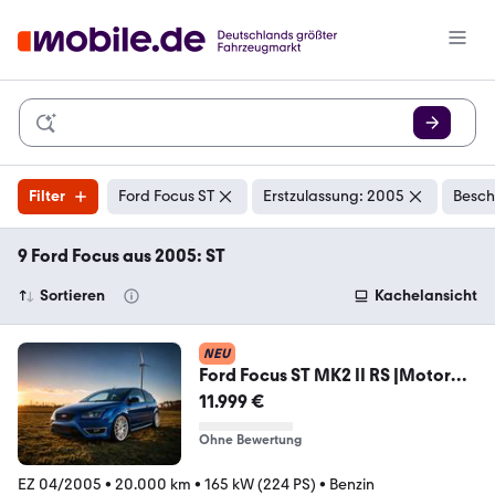
Filter
Ford Focus ST
Erstzulassung: 2005
Besch
9 Ford Focus aus 2005: ST
Sortieren
Kachelansicht
NEU
Ford Focus ST MK2 II RS |Motor
Neu| Vollau...
11.999 €
Ohne Bewertung
EZ 04/2005
•
20.000 km
•
165 kW (224 PS)
•
Benzin