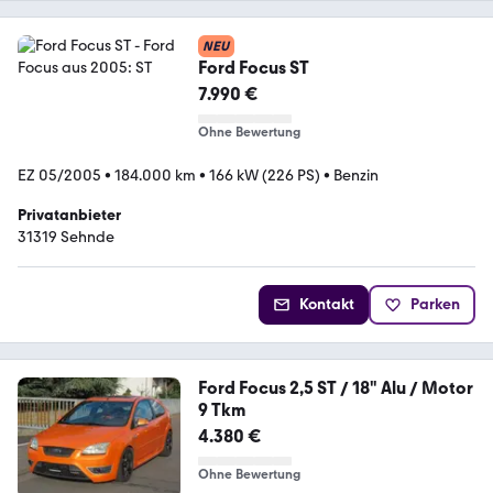
NEU
Ford Focus ST
7.990 €
Ohne Bewertung
EZ 05/2005
•
184.000 km
•
166 kW (226 PS)
•
Benzin
Privatanbieter
31319 Sehnde
Kontakt
Parken
Ford Focus 2,5 ST / 18" Alu / Motor
9 Tkm
4.380 €
Ohne Bewertung