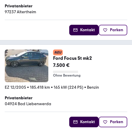
Privatanbieter
97237 Altertheim
Kontakt
Parken
NEU
Ford Focus St mk2
7.500 €
Ohne Bewertung
EZ 12/2005
•
185.418 km
•
165 kW (224 PS)
•
Benzin
Privatanbieter
04924 Bad Liebenwerda
Kontakt
Parken