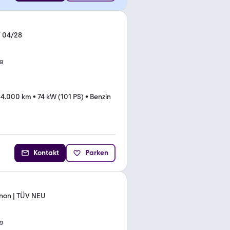
V 04/28
g
64.000 km
•
74 kW (101 PS)
•
Benzin
Kontakt
Parken
enon | TÜV NEU
g