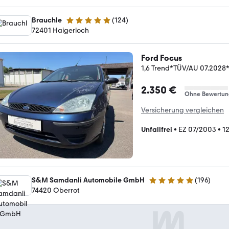
Brauchle
(
124
)
4.9 Sterne
72401 Haigerloch
Ford Focus
1,6 Trend*TÜV/AU 07.202
2.350 €
Ohne Bewertun
Versicherung vergleichen
Unfallfrei
•
EZ 07/2003
•
1
S&M Samdanli Automobile GmbH
(
196
)
5 Sterne
74420 Oberrot