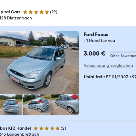
pital Cars
(
19
)
4.9 Sterne
128 Dietzenbach
Ford Focus
- 1 Hand tüv neu
3.000 €
Ohne Bewertu
Versicherung vergleichen
Unfallfrei
•
EZ 01/2003
•
9
bas KFZ Handel
(
2
)
5 Sterne
243 Langenbrettach