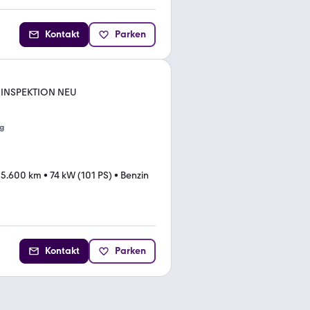
Kontakt
Parken
8*INSPEKTION NEU
g
25.600 km
•
74 kW (101 PS)
•
Benzin
Kontakt
Parken