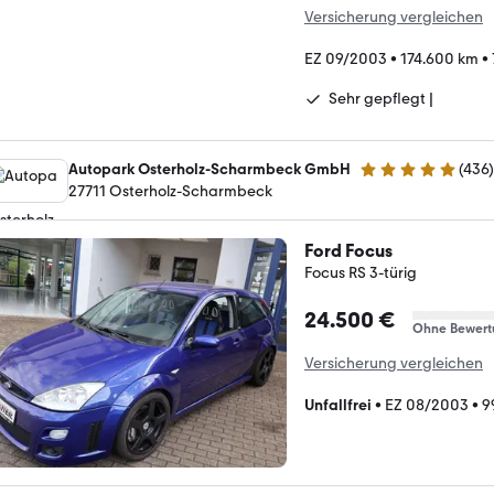
Versicherung vergleichen
EZ 09/2003
•
174.600 km
•
Sehr gepflegt |
Autopark Osterholz-Scharmbeck GmbH
(
436
)
4.9 Sterne
27711 Osterholz-Scharmbeck
Ford Focus
Focus RS 3-türig
24.500 €
Ohne Bewert
Versicherung vergleichen
Unfallfrei
•
EZ 08/2003
•
9