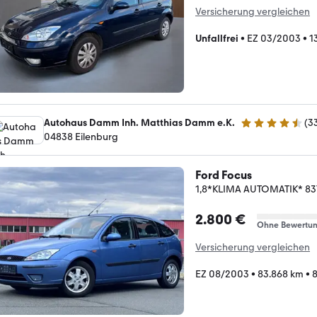
Versicherung vergleichen
Unfallfrei
•
EZ 03/2003
•
1
Autohaus Damm Inh. Matthias Damm e.K.
(
3
4.7 Sterne
04838 Eilenburg
Ford Focus
1,8*KLIMA AUTOMATIK* 8
2.800 €
Ohne Bewertu
Versicherung vergleichen
EZ 08/2003
•
83.868 km
•
8