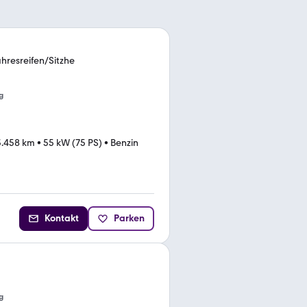
hresreifen/Sitzhe
g
3.458 km
•
55 kW (75 PS)
•
Benzin
Kontakt
Parken
g