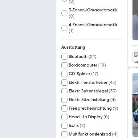
(
0
)
3-Zonen-Klimaautomatik
(
0
)
4-Zonen-Klimaautomatik
(
1
)
Ausstattung
Bluetooth
(
24
)
Bordcomputer
(
10
)
CD-Spieler
(
17
)
Elektr. Fensterheber
(
43
)
Elektr. Seitenspiegel
(
33
)
Elektr. Sitzeinstellung
(
4
)
Freisprecheinrichtung
(
9
)
Head-Up Display
(
0
)
Isofix
(
2
)
Multifunktionslenkrad
(
4
)