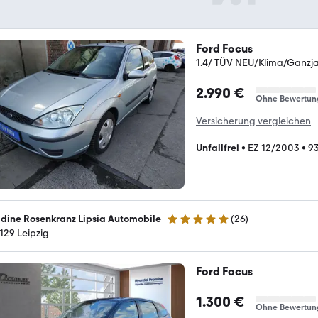
Ford Focus
1.4/ TÜV NEU/Klima/Ganzja
2.990 €
Ohne Bewertun
Versicherung vergleichen
Unfallfrei
•
EZ 12/2003
•
9
dine Rosenkranz Lipsia Automobile
(
26
)
5 Sterne
129 Leipzig
Ford Focus
1.300 €
Ohne Bewertun