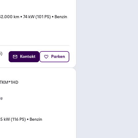
32.000 km
•
74 kW (101 PS)
•
Benzin
3
)
Kontakt
Parken
3TKM*1HD
ng
5 kW (116 PS)
•
Benzin