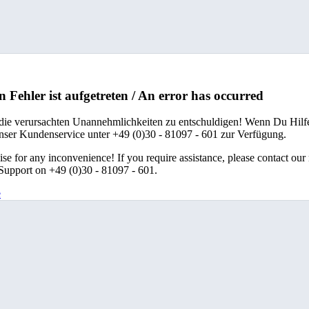
n Fehler ist aufgetreten / An error has occurred
 die verursachten Unannehmlichkeiten zu entschuldigen! Wenn Du Hilfe
unser Kundenservice unter +49 (0)30 - 81097 - 601 zur Verfügung.
se for any inconvenience! If you require assistance, please contact our
upport on +49 (0)30 - 81097 - 601.
e