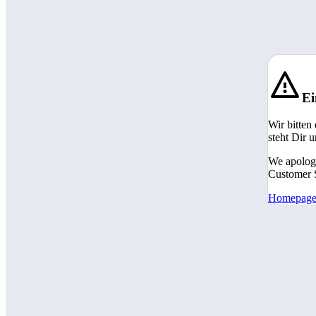
Ei
Wir bitten
steht Dir 
We apologi
Customer S
Homepag