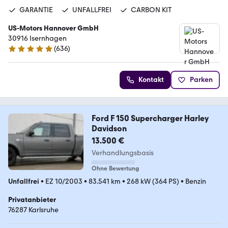
GARANTIE
UNFALLFREI
CARBON KIT
US-Motors Hannover GmbH
30916 Isernhagen
(
636
)
4.8 Sterne
Kontakt
Parken
Ford F 150 Supercharger Harley
Davidson
13.500 €
Verhandlungsbasis
Ohne Bewertung
Unfallfrei
•
EZ 10/2003
•
83.541 km
•
268 kW (364 PS)
•
Benzin
Privatanbieter
76287 Karlsruhe