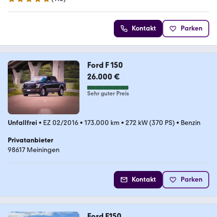
5 Sterne
Kontakt
Parken
Ford F 150
26.000 €
Sehr guter Preis
Unfallfrei
•
EZ 02/2016
•
173.000 km
•
272 kW (370 PS)
•
Benzin
Privatanbieter
98617 Meiningen
Kontakt
Parken
Ford F150