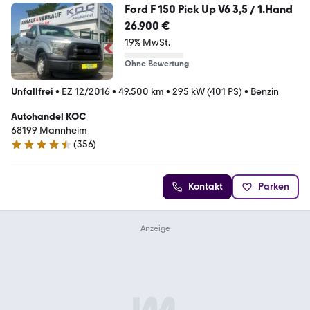
Ford F 150 Pick Up V6 3,5 / 1.Hand
26.900 €
19% MwSt.
Ohne Bewertung
Unfallfrei
•
EZ 12/2016
•
49.500 km
•
295 kW (401 PS)
•
Benzin
Autohandel KOC
68199 Mannheim
(
356
)
4.7 Sterne
Kontakt
Parken