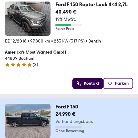
Ford F 150 Raptor Look 4x4 2,7L
40.490 €
19% MwSt.
Fairer Preis
EZ 12/2018
•
97.800 km
•
233 kW (317 PS)
•
Benzin
America's Most Wanted GmbH
44809 Bochum
(
2
)
4.8 Sterne
Kontakt
Parken
Ford F 150
24.990 €
Verhandlungsbasis
Ohne Bewertung