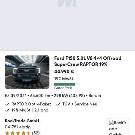
Ford F150 5.0L V8 4x4 Offroad
SuperCrew RAPTOR 19%
44.990 €
19% MwSt.
Guter Preis
EZ 09/2021
•
63.600 km
•
298 kW (405 PS)
•
Benzin
RAPTOR Optik-Paket
TÜV + Service Neu
19% MwSt. | 2.Hand
RockTrade GmbH
04178 Leipzig
(
32
)