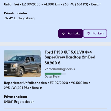
Unfallfrei
•
EZ 09/2003
•
74.800 km
•
268 kW (364 PS)
•
Benzin
Privatanbieter
71642 Ludwigsburg
Kontakt
Parken
Ford F 150 XLT 5,0L V8 4x4
SuperCrew Hardtop 2m Bed
38.900 €
Verhandlungsbasis
Guter Preis
Reparierter Unfallschaden
•
EZ 07/2020
•
90.500 km
•
295 kW (401 PS)
•
Benzin
Privatanbieter
84061 Ergoldsbach