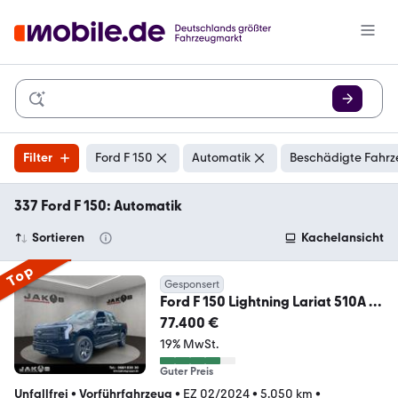
Filter
Ford F 150
Automatik
Beschädigte Fahrz
337 Ford F 150: Automatik
Sortieren
Kachelansicht
Top
Gesponsert
Ford F 150 Lightning Lariat 510A -
German homologa...
77.400 €
19% MwSt.
Guter Preis
Unfallfrei
•
Vorführfahrzeug
•
EZ 02/2024
•
5.050 km
•