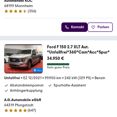
Autohandel KOC
68199 Mannheim
(
356
)
4.7 Sterne
Kontakt
Parken
Ford F 150 2.7 XLT Aut.
*Unfallfrei*360°Cam*Acc*Spur*
34.950 €
Sehr guter Preis
Unfallfrei
•
EZ 12/2021
•
99.950 km
•
242 kW (329 PS)
•
Benzin
Abstandstempomat
Spurhalte-Assistent
Anhängerkupplung
A.G.Automobile eGbR
64319 Pfungstadt
(
647
)
4.9 Sterne