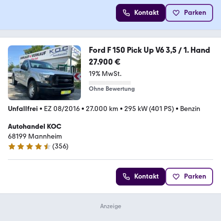
Kontakt
Parken
Ford F 150 Pick Up V6 3,5 / 1. Hand
27.900 €
19% MwSt.
Ohne Bewertung
Unfallfrei
•
EZ 08/2016
•
27.000 km
•
295 kW (401 PS)
•
Benzin
Autohandel KOC
68199 Mannheim
(
356
)
4.7 Sterne
Kontakt
Parken