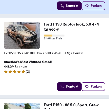
Kontakt
Parken
Ford F 150 Raptor look, 5.0 4x4
38.999 €
Erhöhter Preis
EZ 12/2015
•
148.000 km
•
300 kW (408 PS)
•
Benzin
America's Most Wanted GmbH
44809 Bochum
(
2
)
4.8 Sterne
Kontakt
Parken
Ford F 150 - V8 5.0, Sport, Crew