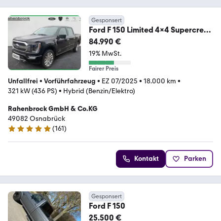
Gesponsert
Ford F 150 Limited 4x4 Supercrew
3.5L V6
84.990 €
19% MwSt.
Fairer Preis
Unfallfrei
•
Vorführfahrzeug
•
EZ 07/2025
•
18.000 km
•
321 kW (436 PS)
•
Hybrid (Benzin/Elektro)
Rahenbrock GmbH & Co.KG
49082 Osnabrück
(
161
)
4.8 Sterne
Kontakt
Parken
Gesponsert
Ford F 150
25.500 €