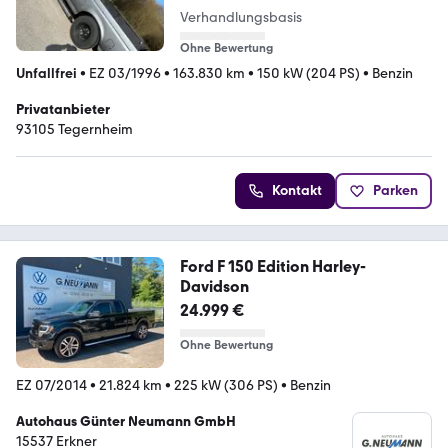
Verhandlungsbasis
Ohne Bewertung
Unfallfrei
•
EZ 03/1996
•
163.830 km
•
150 kW (204 PS)
•
Benzin
Privatanbieter
93105 Tegernheim
Kontakt
Parken
Ford F 150 Edition Harley-
Davidson
24.999 €
Ohne Bewertung
EZ 07/2014
•
21.824 km
•
225 kW (306 PS)
•
Benzin
Autohaus Günter Neumann GmbH
15537 Erkner