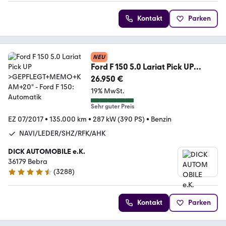
Kontakt
Parken
NEU
Ford F 150 5.0 Lariat Pick UP
>GEPFLEGT+MEMO+KAM+20"
26.950 €
19% MwSt.
Sehr guter Preis
EZ 07/2017
•
135.000 km
•
287 kW (390 PS)
•
Benzin
NAVI/LEDER/SHZ/RFK/AHK
DICK AUTOMOBILE e.K.
36179 Bebra
(
3288
)
4.7 Sterne
Kontakt
Parken