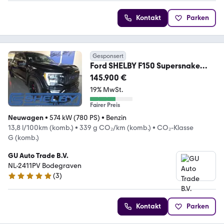
Kontakt
Parken
Gesponsert
Ford SHELBY F150 Supersnake
Official Shelby EU Model
145.900 €
19% MwSt.
Fairer Preis
Neuwagen
•
574 kW (780 PS)
•
Benzin
13,8 l/100km (komb.)
•
339 g CO₂/km (komb.)
•
CO₂-Klasse
G (komb.)
GU Auto Trade B.V.
NL-2411PV Bodegraven
(
3
)
4.8 Sterne
Kontakt
Parken