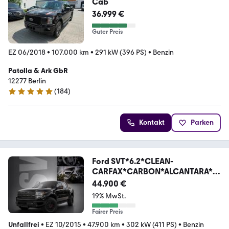
Cab
36.999 €
Guter Preis
EZ 06/2018
•
107.000 km
•
291 kW (396 PS)
•
Benzin
Patolla & Ark GbR
12277 Berlin
(
184
)
4.9 Sterne
Kontakt
Parken
Ford SVT*6.2*CLEAN-
CARFAX*CARBON*ALCANTARA*G
ARANTIE
44.900 €
19% MwSt.
Fairer Preis
Unfallfrei
•
EZ 10/2015
•
47.900 km
•
302 kW (411 PS)
•
Benzin