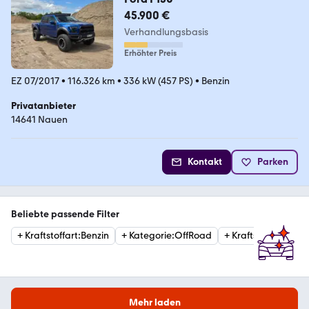
45.900 €
Verhandlungsbasis
Erhöhter Preis
EZ 07/2017
•
116.326 km
•
336 kW (457 PS)
•
Benzin
Privatanbieter
14641 Nauen
Kontakt
Parken
Beliebte passende Filter
+
Kraftstoffart
:
Benzin
+
Kategorie
:
OffRoad
+
Kraftstoffart
:
Dies
Mehr laden