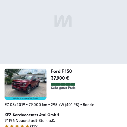
Ford F 150
37.900 €
Sehr guter Preis
EZ 05/2019
•
79.000 km
•
295 kW (401 PS)
•
Benzin
KFZ-Servicecenter Atal GmbH
74196 Neuenstadt-Stein a.K.
(
115
)