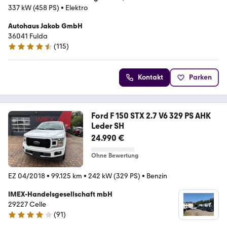
337 kW (458 PS)
•
Elektro
Autohaus Jakob GmbH
36041 Fulda
(
115
)
4.4 Sterne
Kontakt
Parken
Ford F 150 STX 2.7 V6 329 PS AHK
Leder SH
24.990 €
Ohne Bewertung
EZ 04/2018
•
99.125 km
•
242 kW (329 PS)
•
Benzin
IMEX-Handelsgesellschaft mbH
29227 Celle
(
91
)
4.1 Sterne