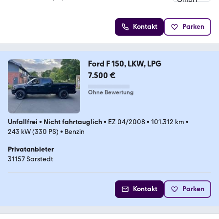
4.7 Sterne
Kontakt
Parken
Ford F 150, LKW, LPG
7.500 €
Ohne Bewertung
Unfallfrei
•
Nicht fahrtauglich
•
EZ 04/2008
•
101.312 km
•
243 kW (330 PS)
•
Benzin
Privatanbieter
31157 Sarstedt
Kontakt
Parken