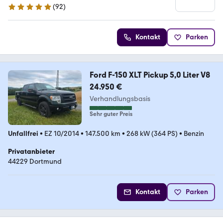
(
92
)
5 Sterne
Kontakt
Parken
Ford F-150 XLT Pickup 5,0 Liter V8
24.950 €
Verhandlungsbasis
Sehr guter Preis
Unfallfrei
•
EZ 10/2014
•
147.500 km
•
268 kW (364 PS)
•
Benzin
Privatanbieter
44229 Dortmund
Kontakt
Parken