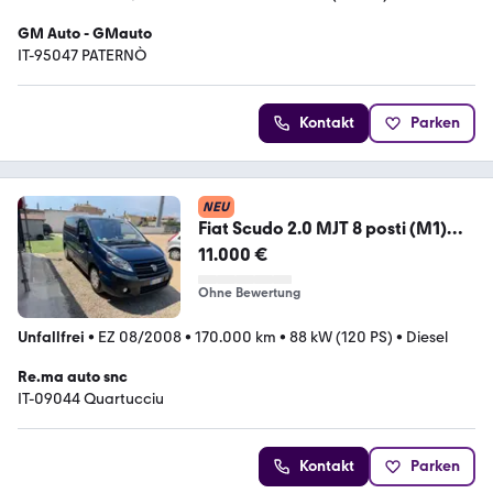
GM Auto - GMauto
IT-95047 PATERNÒ
Kontakt
Parken
NEU
Fiat Scudo 2.0 MJT 8 posti (M1)
gancio traino
11.000 €
Ohne Bewertung
Unfallfrei
•
EZ 08/2008
•
170.000 km
•
88 kW (120 PS)
•
Diesel
Re.ma auto snc
IT-09044 Quartucciu
Kontakt
Parken