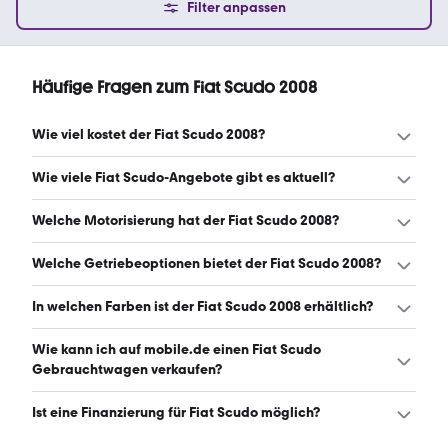
Filter anpassen
Häufige Fragen zum Fiat Scudo 2008
Wie viel kostet der Fiat Scudo 2008?
Ein guter Preis für einen Fiat Scudo 2008 liegt zwischen
Wie viele Fiat Scudo-Angebote gibt es aktuell?
4.050 € und 8.567 €. (Stand: 7.8.2026)
Es gibt insgesamt 22 Fiat Scudo bei mobile.de, davon 22
Welche Motorisierung hat der Fiat Scudo 2008?
Gebraucht- und 0 Neuwagen. (Stand: 7.8.2026)
Der Fiat Scudo 2008 hat Leistungen zwischen 90 und 136
Welche Getriebeoptionen bietet der Fiat Scudo 2008?
PS. (Stand: 7.8.2026)
Der Fiat Scudo 2008 ist mit manuellem Getriebe
In welchen Farben ist der Fiat Scudo 2008 erhältlich?
erhältlich. (Stand: 7.8.2026)
Den Fiat Scudo 2008 gibt es in folgenden Farben: weiß,
Wie kann ich auf mobile.de einen Fiat Scudo
silber, grau, schwarz, blau und gold. Die häufigste Farbe
Gebrauchtwagen verkaufen?
ist weiß. (Stand: 7.8.2026)
Alle Informationen zum Verkauf an mobile.de-
Ist eine Finanzierung für Fiat Scudo möglich?
Ankaufstationen oder per Inserat auf mobile.de gibt es