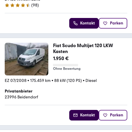
(
98
)
4.7 Sterne
Kontakt
Parken
Fiat Scudo Multijet 120 LKW
Kasten
1.950 €
Ohne Bewertung
EZ 07/2008
•
175.459 km
•
88 kW (120 PS)
•
Diesel
Privatanbieter
23996 Beidendorf
Kontakt
Parken