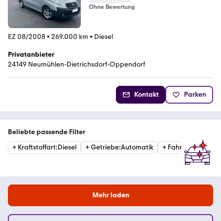
Ohne Bewertung
EZ 08/2008
•
269.000 km
•
Diesel
Privatanbieter
24149 Neumühlen-Dietrichsdorf-Oppendorf
Kontakt
Parken
Beliebte passende Filter
+
Kraftstoffart
:
Diesel
+
Getriebe
:
Automatik
+
Fahrzeugzustan
Mehr laden