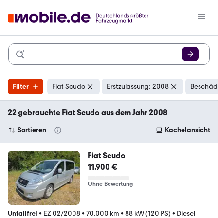
Filter
Fiat Scudo
Erstzulassung: 2008
Beschädi
22 gebrauchte Fiat Scudo aus dem Jahr 2008
Sortieren
Kachelansicht
Fiat Scudo
11.900 €
Ohne Bewertung
Unfallfrei
•
EZ 02/2008
•
70.000 km
•
88 kW (120 PS)
•
Diesel