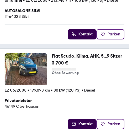
Unfallfrei
•
EZ 02/2008
•
215.748 km
•
100 kW (136 PS)
•
Diesel
AUTOSALONE SILVI
IT-64028 Silvi
Kontakt
Parken
Fiat Scudo, Klima, AHK, 5...9 Sitzer
3.700 €
Ohne Bewertung
EZ 06/2008
•
199.898 km
•
88 kW (120 PS)
•
Diesel
Privatanbieter
46149 Oberhausen
Kontakt
Parken