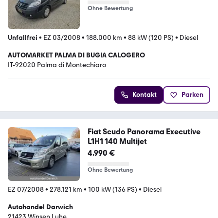
Ohne Bewertung
Unfallfrei
•
EZ 03/2008
•
188.000 km
•
88 kW (120 PS)
•
Diesel
AUTOMARKET PALMA DI BUGIA CALOGERO
IT-92020 Palma di Montechiaro
Kontakt
Parken
Fiat Scudo Panorama Executive
L1H1 140 Multijet
4.990 €
Ohne Bewertung
EZ 07/2008
•
278.121 km
•
100 kW (136 PS)
•
Diesel
Autohandel Darwich
21423 Winsen Luhe