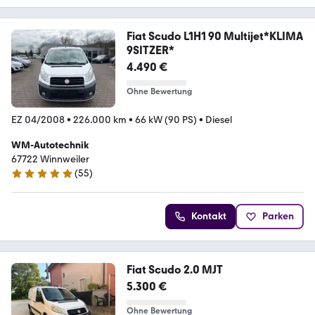
Fiat Scudo L1H1 90 Multijet*KLIMA
9SITZER*
4.490 €
Ohne Bewertung
EZ 04/2008
•
226.000 km
•
66 kW (90 PS)
•
Diesel
WM-Autotechnik
67722 Winnweiler
(
55
)
5 Sterne
Kontakt
Parken
Fiat Scudo 2.0 MJT
5.300 €
Ohne Bewertung