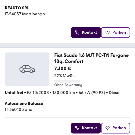
REAUTO SRL
IT-24057 Martinengo
Kontakt
Parken
Fiat Scudo 1.6 MJT PC-TN Furgone
10q. Comfort
7.300 €
22% MwSt.
Ohne Bewertung
Unfallfrei
•
EZ 10/2008
•
130.000 km
•
66 kW (90 PS)
•
Diesel
Autosalone Balasso
IT-36010 Zanè
Kontakt
Parken