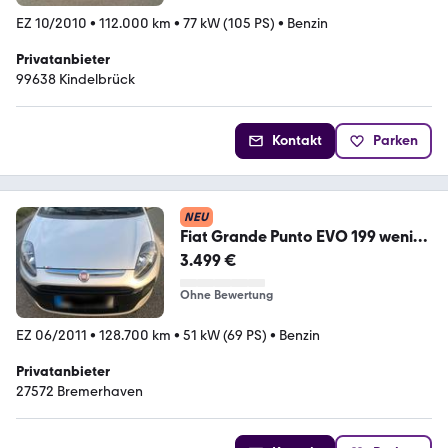
EZ 10/2010
•
112.000 km
•
77 kW (105 PS)
•
Benzin
Privatanbieter
99638 Kindelbrück
Kontakt
Parken
NEU
Fiat Grande Punto EVO 199 wenig
Km 06/201...
3.499 €
Ohne Bewertung
EZ 06/2011
•
128.700 km
•
51 kW (69 PS)
•
Benzin
Privatanbieter
27572 Bremerhaven