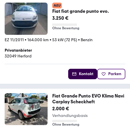
NEU
Fiat fiat grande punto evo.
3.250 €
Ohne Bewertung
EZ 11/2011
•
164.000 km
•
53 kW (72 PS)
•
Benzin
Privatanbieter
32049 Herford
Kontakt
Parken
Fiat Grande Punto EVO Klima Navi
Carplay Scheckheft
2.000 €
Verhandlungsbasis
Ohne Bewertung