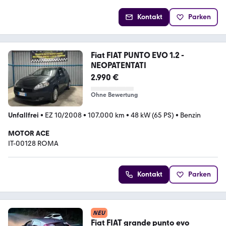
Kontakt
Parken
Fiat FIAT PUNTO EVO 1.2 -
NEOPATENTATI
2.990 €
Ohne Bewertung
Unfallfrei
•
EZ 10/2008
•
107.000 km
•
48 kW (65 PS)
•
Benzin
MOTOR ACE
IT-00128 ROMA
Kontakt
Parken
NEU
Fiat FIAT grande punto evo