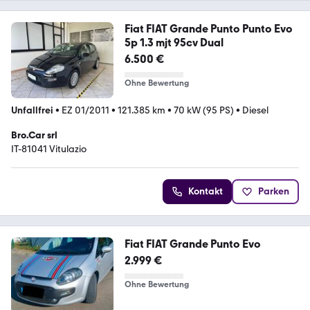
Fiat FIAT Grande Punto Punto Evo
5p 1.3 mjt 95cv Dual
6.500 €
Ohne Bewertung
Unfallfrei
•
EZ 01/2011
•
121.385 km
•
70 kW (95 PS)
•
Diesel
Bro.Car srl
IT-81041 Vitulazio
Kontakt
Parken
Fiat FIAT Grande Punto Evo
2.999 €
Ohne Bewertung