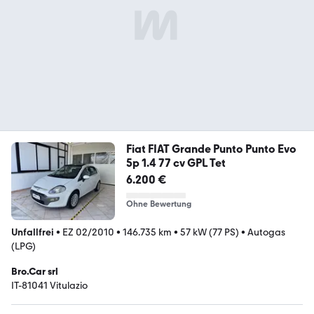
Fiat FIAT Grande Punto Punto Evo
5p 1.4 77 cv GPL Tet
6.200 €
Ohne Bewertung
Unfallfrei
•
EZ 02/2010
•
146.735 km
•
57 kW (77 PS)
•
Autogas
(LPG)
Bro.Car srl
IT-81041 Vitulazio