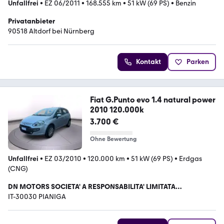
Unfallfrei
•
EZ 06/2011
•
168.555 km
•
51 kW (69 PS)
•
Benzin
Privatanbieter
90518 Altdorf bei Nürnberg
Kontakt
Parken
Fiat G.Punto evo 1.4 natural power
2010 120.000k
3.700 €
Ohne Bewertung
Unfallfrei
•
EZ 03/2010
•
120.000 km
•
51 kW (69 PS)
•
Erdgas
(CNG)
DN MOTORS SOCIETA' A RESPONSABILITA' LIMITATA
SEMPLIFICATA
IT-30030 PIANIGA