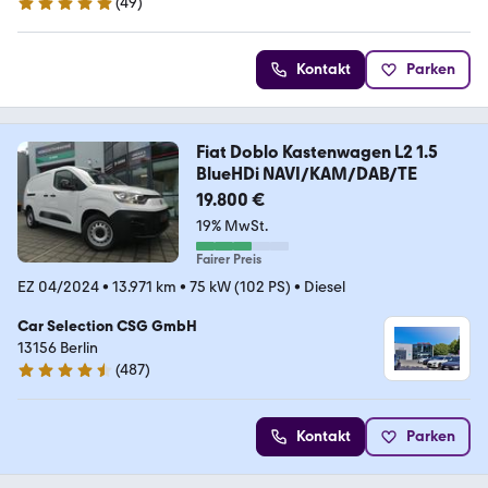
(
49
)
4.9 Sterne
Kontakt
Parken
Fiat Doblo Kastenwagen L2 1.5
BlueHDi NAVI/KAM/DAB/TE
19.800 €
19% MwSt.
Fairer Preis
EZ 04/2024
•
13.971 km
•
75 kW (102 PS)
•
Diesel
Car Selection CSG GmbH
13156 Berlin
(
487
)
4.4 Sterne
Kontakt
Parken