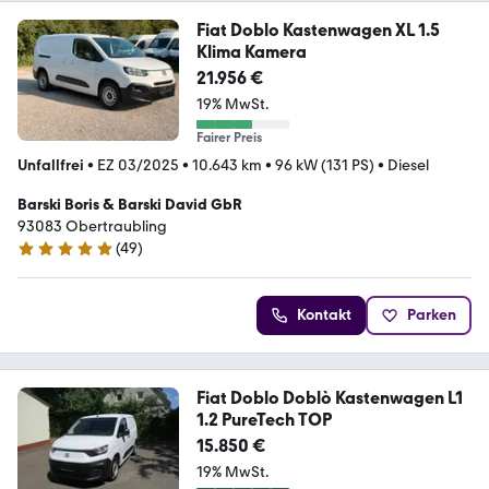
Fiat Doblo Kastenwagen XL 1.5
Klima Kamera
21.956 €
19% MwSt.
Fairer Preis
Unfallfrei
•
EZ 03/2025
•
10.643 km
•
96 kW (131 PS)
•
Diesel
Barski Boris & Barski David GbR
93083 Obertraubling
(
49
)
4.9 Sterne
Kontakt
Parken
Fiat Doblo Doblò Kastenwagen L1
1.2 PureTech TOP
15.850 €
19% MwSt.