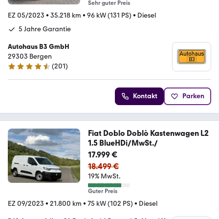
Sehr guter Preis
EZ 05/2023
•
35.218 km
•
96 kW (131 PS)
•
Diesel
5 Jahre Garantie
Autohaus B3 GmbH
29303 Bergen
(
201
)
4.6 Sterne
Kontakt
Parken
Fiat Doblo Doblò Kastenwagen L2
1.5 BlueHDi/MwSt./
17.999 €
18.499 €
19% MwSt.
Guter Preis
EZ 09/2023
•
21.800 km
•
75 kW (102 PS)
•
Diesel