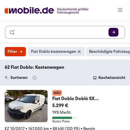
Filter
Fiat Doblo kastenwagen
Beschädigte Fahrzeug
62 Fiat Doblo: Kastenwagen
Sortieren
Kachelansicht
NEU
Fiat Doblo Doblò SX
Kastenwagen/Klima
5.299 €
19% MwSt.
Guter Preis
EZ 10/2017
•
167.000 km
•
88 kW (120 PS)
•
Benzin