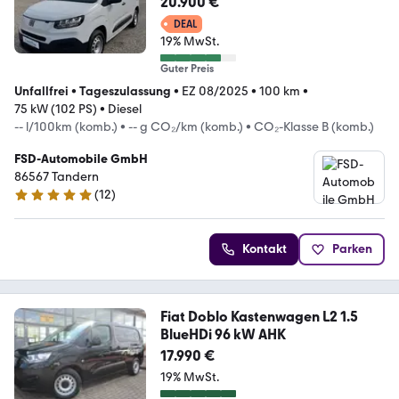
20.900 €
DEAL
19% MwSt.
Guter Preis
Unfallfrei
•
Tageszulassung
•
EZ 08/2025
•
100 km
•
75 kW (102 PS)
•
Diesel
-- l/100km (komb.)
•
-- g CO₂/km (komb.)
•
CO₂-Klasse B (komb.)
FSD-Automobile GmbH
86567 Tandern
(
12
)
4.8 Sterne
Kontakt
Parken
Fiat Doblo Kastenwagen L2 1.5
BlueHDi 96 kW AHK
17.990 €
19% MwSt.