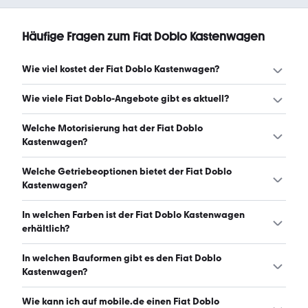
Häufige Fragen zum Fiat Doblo Kastenwagen
Wie viel kostet der Fiat Doblo Kastenwagen?
Ein guter Preis für einen Fiat Doblo Kastenwagen liegt
Wie viele Fiat Doblo-Angebote gibt es aktuell?
zwischen 9.900 € und 23.937 €. (Stand: 7.8.2026)
Es gibt insgesamt 62 Fiat Doblo bei mobile.de, davon 51
Welche Motorisierung hat der Fiat Doblo
Gebraucht- und 11 Neuwagen. (Stand: 7.8.2026)
Kastenwagen?
Der Fiat Doblo Kastenwagen hat Leistungen zwischen 75
Welche Getriebeoptionen bietet der Fiat Doblo
und 136 PS. (Stand: 7.8.2026)
Kastenwagen?
Der Fiat Doblo Kastenwagen ist mit manuellem und
In welchen Farben ist der Fiat Doblo Kastenwagen
automatischem Getriebe erhältlich. (Stand: 7.8.2026)
erhältlich?
Den Fiat Doblo Kastenwagen gibt es in folgenden Farben:
In welchen Bauformen gibt es den Fiat Doblo
weiß, schwarz und grau. Die häufigste Farbe ist weiß.
Kastenwagen?
(Stand: 7.8.2026)
Den Fiat Doblo Kastenwagen gibt es in folgenden
Wie kann ich auf mobile.de einen Fiat Doblo