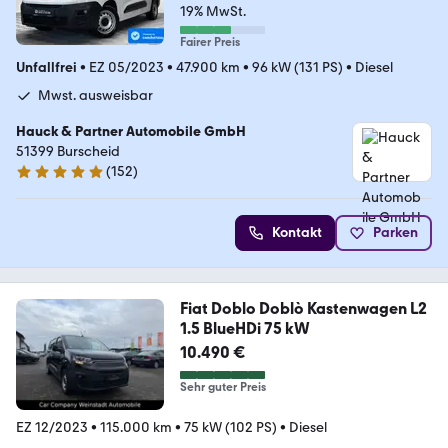
19% MwSt.
Fairer Preis
Unfallfrei
•
EZ 05/2023
•
47.900 km
•
96 kW (131 PS)
•
Diesel
Mwst. ausweisbar
Hauck & Partner Automobile GmbH
51399 Burscheid
(
152
)
5 Sterne
Kontakt
Parken
Fiat Doblo Doblò Kastenwagen L2
1.5 BlueHDi 75 kW
10.490 €
Sehr guter Preis
EZ 12/2023
•
115.000 km
•
75 kW (102 PS)
•
Diesel