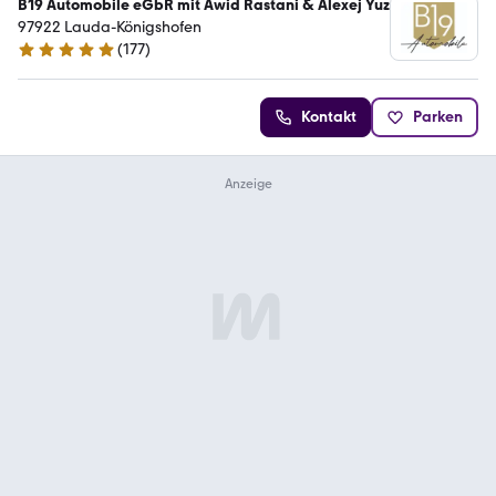
B19 Automobile eGbR mit Awid Rastani & Alexej Yuz
97922 Lauda-Königshofen
(
177
)
4.8 Sterne
Kontakt
Parken