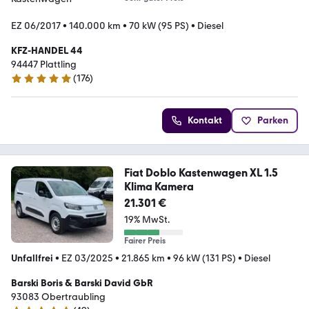
EZ 06/2017
•
140.000 km
•
70 kW (95 PS)
•
Diesel
KFZ-HANDEL 44
94447 Plattling
(
176
)
5 Sterne
Kontakt
Parken
Fiat Doblo Kastenwagen XL 1.5
Klima Kamera
21.301 €
19% MwSt.
Fairer Preis
Unfallfrei
•
EZ 03/2025
•
21.865 km
•
96 kW (131 PS)
•
Diesel
Barski Boris & Barski David GbR
93083 Obertraubling