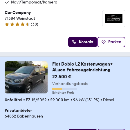
Navi/Tempomat/Kamera
Car Company
71384 Weinstadt
(
38
)
4.5 Sterne
Kontakt
Parken
Fiat Doblo L2 Kastenwagen+
ALuca Fahrzeugeinrichtung
22.500 €
Verhandlungsbasis
Erhöhter Preis
Unfallfrei
•
EZ 12/2022
•
29.000 km
•
96 kW (131 PS)
•
Diesel
Privatanbieter
64832 Babenhausen