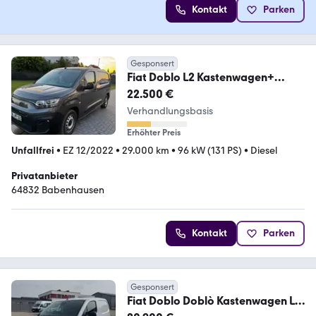
Kontakt
Parken
Gesponsert
Fiat Doblo L2 Kastenwagen+
ALuca Fahrzeugeinrichtung
22.500 €
Verhandlungsbasis
Erhöhter Preis
Unfallfrei
•
EZ 12/2022
•
29.000 km
•
96 kW (131 PS)
•
Diesel
Privatanbieter
64832 Babenhausen
Kontakt
Parken
Gesponsert
Fiat Doblo Doblò Kastenwagen L1
1.5 BlueHDi 75 kW