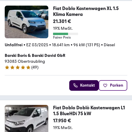
Fiat Doblo Kastenwagen XL 1.5
Klima Kamera
21.301 €
19% MwSt.
Fairer Preis
Unfallfrei
•
EZ 03/2025
•
18.641 km
•
96 kW (131 PS)
•
Diesel
Barski Boris & Barski David GbR
93083 Obertraubling
(
49
)
4.9 Sterne
Kontakt
Parken
Fiat Doblo Doblò Kastenwagen L1
1.5 BlueHDi 75 kW
17.950 €
19% MwSt.