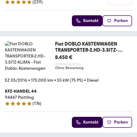
(
239
)
4.9 Sterne
Kontakt
Parken
Fiat DOBLO KASTENWAGEN
TRANSPORTER-2.HD-3.SITZ-
KLIMA
8.450 €
Ohne Bewertung
EZ 05/2016
•
175.000 km
•
55 kW (75 PS)
•
Diesel
KFZ-HANDEL 44
94447 Plattling
(
176
)
5 Sterne
Kontakt
Parken