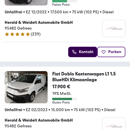
Fairer Preis
Unfallfrei
•
EZ 12/2022
•
17.500 km
•
75 kW (102 PS)
•
Diesel
Herold & Weidelt Automobile GmbH
95482 Gefrees
(
239
)
4.9 Sterne
Kontakt
Parken
Fiat Doblo Kastenwagen L1 1.5
BlueHDi Klimaanlage
17.900 €
19% MwSt.
Guter Preis
Unfallfrei
•
EZ 02/2023
•
15.000 km
•
75 kW (102 PS)
•
Diesel
Herold & Weidelt Automobile GmbH
95482 Gefrees