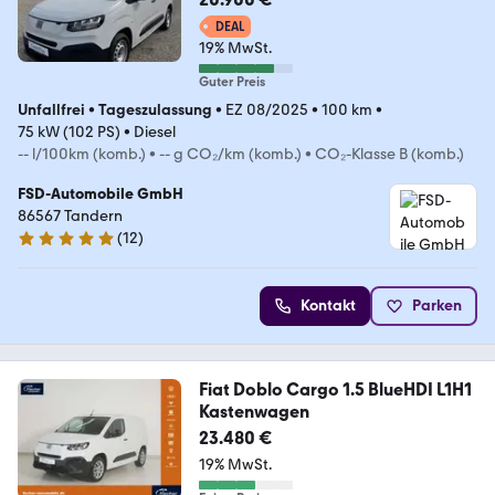
DEAL
19% MwSt.
Guter Preis
Unfallfrei
•
Tageszulassung
•
EZ 08/2025
•
100 km
•
75 kW (102 PS)
•
Diesel
-- l/100km (komb.)
•
-- g CO₂/km (komb.)
•
CO₂-Klasse B (komb.)
FSD-Automobile GmbH
86567 Tandern
(
12
)
4.8 Sterne
Kontakt
Parken
Fiat Doblo Cargo 1.5 BlueHDI L1H1
Kastenwagen
23.480 €
19% MwSt.