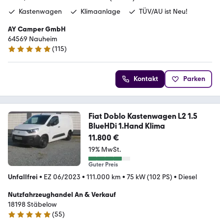
Kastenwagen
Klimaanlage
TÜV/AU ist Neu!
AY Camper GmbH
64569 Nauheim
(
115
)
4.9 Sterne
Kontakt
Parken
Fiat Doblo Kastenwagen L2 1.5
BlueHDi 1.Hand Klima
11.800 €
19% MwSt.
Guter Preis
Unfallfrei
•
EZ 06/2023
•
111.000 km
•
75 kW (102 PS)
•
Diesel
Nutzfahrzeughandel An & Verkauf
18198 Stäbelow
(
55
)
5 Sterne