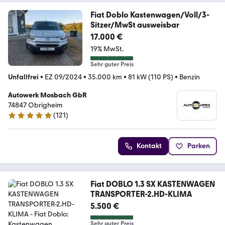
Fiat Doblo Kastenwagen/Voll/3-
Sitzer/MwSt ausweisbar
17.000 €
19% MwSt.
Sehr guter Preis
Unfallfrei
•
EZ 09/2024
•
35.000 km
•
81 kW (110 PS)
•
Benzin
Autowerk Mosbach GbR
74847 Obrigheim
(
121
)
5 Sterne
Kontakt
Parken
Fiat DOBLO 1.3 SX KASTENWAGEN
TRANSPORTER-2.HD-KLIMA
5.500 €
Sehr guter Preis