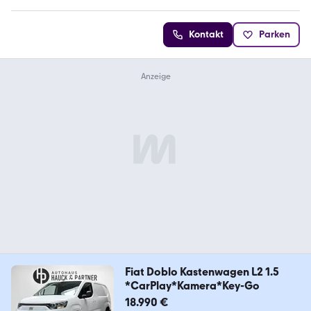
Kontakt
Parken
Fiat Doblo Kastenwagen L2 1.5
*CarPlay*Kamera*Key-Go
18.990 €