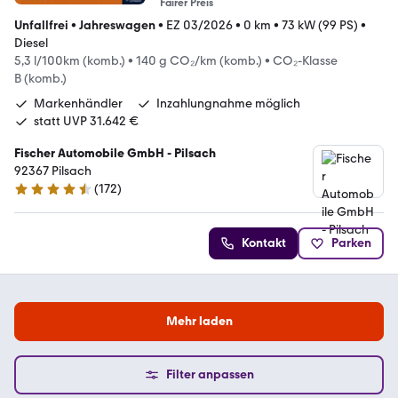
Fairer Preis
Unfallfrei
•
Jahreswagen
•
EZ 03/2026
•
0 km
•
73 kW (99 PS)
•
Diesel
5,3 l/100km (komb.)
•
140 g CO₂/km (komb.)
•
CO₂-Klasse
B (komb.)
Markenhändler
Inzahlungnahme möglich
statt UVP 31.642 €
Fischer Automobile GmbH - Pilsach
92367 Pilsach
(
172
)
4.7 Sterne
Kontakt
Parken
Mehr laden
Filter anpassen