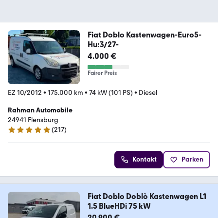
Fiat Doblo Kastenwagen-Euro5-
Hu:3/27-
4.000 €
Fairer Preis
EZ 10/2012
•
175.000 km
•
74 kW (101 PS)
•
Diesel
Rahman Automobile
24941 Flensburg
(
217
)
4.9 Sterne
Kontakt
Parken
Fiat Doblo Doblò Kastenwagen L1
1.5 BlueHDi 75 kW
20.900 €