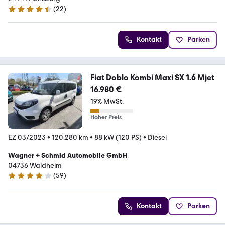
(
22
)
4.7 Sterne
Kontakt
Parken
Fiat Doblo Kombi Maxi SX 1.6 Mjet
16.980 €
19% MwSt.
Hoher Preis
EZ 03/2023
•
120.280 km
•
88 kW (120 PS)
•
Diesel
Wagner + Schmid Automobile GmbH
04736 Waldheim
(
59
)
4.1 Sterne
Kontakt
Parken