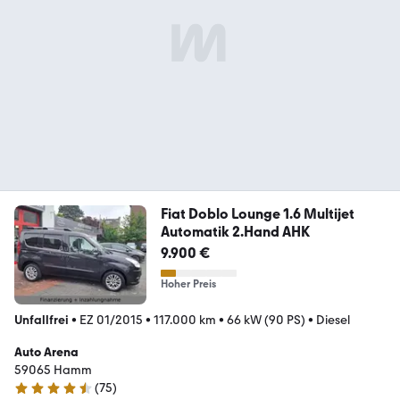
Fiat Doblo Lounge 1.6 Multijet
Automatik 2.Hand AHK
9.900 €
Hoher Preis
Unfallfrei
•
EZ 01/2015
•
117.000 km
•
66 kW (90 PS)
•
Diesel
Auto Arena
59065 Hamm
(
75
)
4.5 Sterne