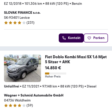
EZ 12/2018
•
101.306 km
•
88 kW (120 PS)
•
Benzin
SLOVAK FINANCE s.r.o.
SK-93401 Levice
(
231
)
4.2 Sterne
Kontakt
Parken
Fiat Doblo Kombi Maxi SX 1.6 Mjet
5 Sitzer + AHK
14.850 €
Hoher Preis
Unfallfrei
•
EZ 11/2021
•
97.148 km
•
88 kW (120 PS)
•
Diesel
Wagner + Schmid Automobile GmbH
04736 Waldheim
(
59
)
4.1 Sterne