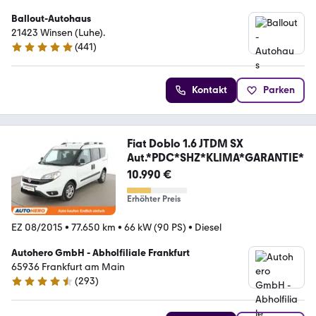
Ballout-Autohaus
21423 Winsen (Luhe).
(
441
)
4.9 Sterne
Kontakt
Parken
Fiat Doblo 1.6 JTDM SX
Aut.*PDC*SHZ*KLIMA*GARANTIE*
10.990 €
Erhöhter Preis
EZ 08/2015
•
77.650 km
•
66 kW (90 PS)
•
Diesel
Autohero GmbH - Abholfiliale Frankfurt
65936 Frankfurt am Main
(
293
)
4.6 Sterne