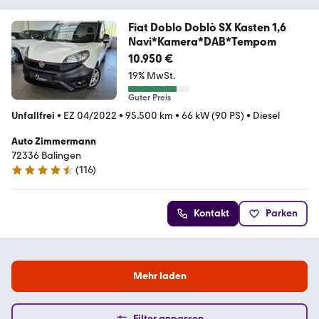
Fiat Doblo Doblò SX Kasten 1,6
Navi*Kamera*DAB*Tempom
10.950 €
19% MwSt.
Guter Preis
Unfallfrei
•
EZ 04/2022
•
95.500 km
•
66 kW (90 PS)
•
Diesel
Auto Zimmermann
72336 Balingen
(
116
)
4.7 Sterne
Kontakt
Parken
Mehr laden
Filter anpassen