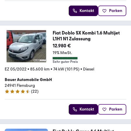
Kontakt
Parken
Fiat Doblo SX Kombi 1.6 Multijet
L1H1 N1 Zulassung
12.980 €
19% MwSt.
Sehr guter Preis
EZ 05/2022
•
85.600 km
•
74 kW (101 PS)
•
Diesel
Bauer Automobile GmbH
24941 Flensburg
(
22
)
4.7 Sterne
Kontakt
Parken