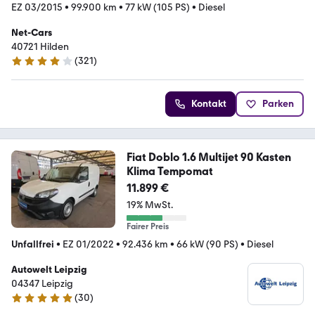
EZ 03/2015
•
99.900 km
•
77 kW (105 PS)
•
Diesel
Net-Cars
40721 Hilden
(
321
)
4.2 Sterne
Kontakt
Parken
Fiat Doblo 1.6 Multijet 90 Kasten
Klima Tempomat
11.899 €
19% MwSt.
Fairer Preis
Unfallfrei
•
EZ 01/2022
•
92.436 km
•
66 kW (90 PS)
•
Diesel
Autowelt Leipzig
04347 Leipzig
(
30
)
5 Sterne