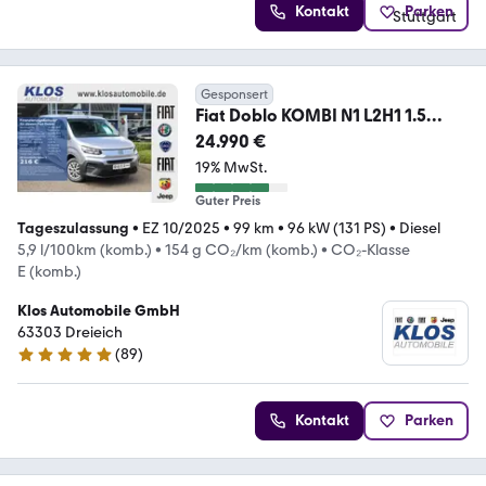
Kontakt
Parken
Gesponsert
Fiat Doblo KOMBI N1 L2H1 1.5
BLUEHDI 130PS MT6 COMFOR
24.990 €
19% MwSt.
Guter Preis
Tageszulassung
•
EZ 10/2025
•
99 km
•
96 kW (131 PS)
•
Diesel
5,9 l/100km (komb.)
•
154 g CO₂/km (komb.)
•
CO₂-Klasse
E (komb.)
Klos Automobile GmbH
63303 Dreieich
(
89
)
5 Sterne
Kontakt
Parken