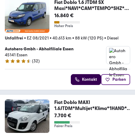
Fiat Doblo 1.6 JTDM SX
Maxi*NAVI*CAM*TEMPO*SHZ*KL
IMA*
16.840 €
Hoher Preis
Unfallfrei
•
EZ 08/2021
•
40.613 km
•
88 kW (120 PS)
•
Diesel
Autohero Gmbh - Abholfiliale Essen
45141 Essen
(
32
)
4.7 Sterne
Kontakt
Parken
Fiat Doblo MAXI
1.6JTDM*Multijet*Klima*1HAND*N
AVi*PDC
7.700 €
Fairer Preis