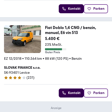
Kontakt
Parken
Fiat Doblo 1,4 CNG / benzín,
manual, E6 vin 513
5.400 €
23% MwSt.
Guter Preis
EZ 12/2018
•
110.564 km
•
88 kW (120 PS)
•
Benzin
SLOVAK FINANCE s.r.o.
SK-93401 Levice
(
231
)
4.2 Sterne
Kontakt
Parken