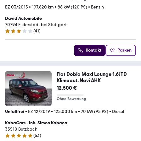
EZ 03/2015
•
197.820 km
•
88 kW (120 PS)
•
Benzin
David Automobile
70794 Filderstadt bei Stuttgart
(
41
)
3.1 Sterne
Kontakt
Parken
Fiat Doblo Maxi Lounge 1.6JTD
Klimaaut. Navi AHK
12.500 €
Ohne Bewertung
Unfallfrei
•
EZ 12/2019
•
125.000 km
•
70 kW (95 PS)
•
Diesel
KabaCars - Inh. Simon Kabaca
35510 Butzbach
(
63
)
4.8 Sterne