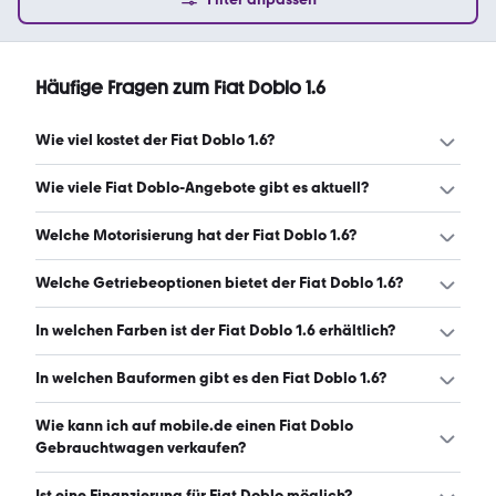
Häufige Fragen zum Fiat Doblo 1.6
Wie viel kostet der Fiat Doblo 1.6?
Ein guter Preis für einen Fiat Doblo 1.6 liegt zwischen 4.550
Wie viele Fiat Doblo-Angebote gibt es aktuell?
€ und 16.797 €. (Stand: 10.8.2026)
Es gibt insgesamt 154 Fiat Doblo bei mobile.de, davon 151
Welche Motorisierung hat der Fiat Doblo 1.6?
Gebraucht- und 3 Neuwagen. (Stand: 10.8.2026)
Der Fiat Doblo 1.6 hat Leistungen zwischen 90 und 131 PS.
Welche Getriebeoptionen bietet der Fiat Doblo 1.6?
(Stand: 10.8.2026)
Der Fiat Doblo 1.6 ist mit manuellem und automatischem
In welchen Farben ist der Fiat Doblo 1.6 erhältlich?
Getriebe erhältlich. (Stand: 10.8.2026)
Den Fiat Doblo 1.6 gibt es in folgenden Farben: weiß,
In welchen Bauformen gibt es den Fiat Doblo 1.6?
schwarz, grau, blau, rot, grün, orange, silber und beige.
Die häufigste Farbe ist weiß. (Stand: 10.8.2026)
Den Fiat Doblo 1.6 gibt es in folgenden Bauformen: Van.
Wie kann ich auf mobile.de einen Fiat Doblo
(Stand: 10.8.2026)
Gebrauchtwagen verkaufen?
Alle Informationen zum Verkauf an mobile.de-
Ist eine Finanzierung für Fiat Doblo möglich?