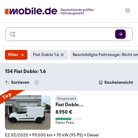
Filter
Fiat Doblo 1.6
Beschädigte Fahrzeuge: Nicht a
154 Fiat Doblo: 1.6
Sortieren
Kachelansicht
Top
Gesponsert
Fiat Doblo
Kasten*1.HAND*BLUETOOTH*HU
8.950 €
NEU*EURO6
Fairer Preis
EZ 02/2020
•
99.000 km
•
70 kW (95 PS)
•
Diesel