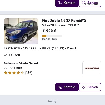
Kontakt
Parken
Fiat Doblo 1.6 SX Kombi*5
Sitze*Klimaaut.*PDC*
11.900 €
Hoher Preis
EZ 09/2017
•
115.422 km
•
88 kW (120 PS)
•
Diesel
HU neu
Autohaus Mario Grund
99085 Erfurt
(
159
)
4.6 Sterne
Kontakt
Parken