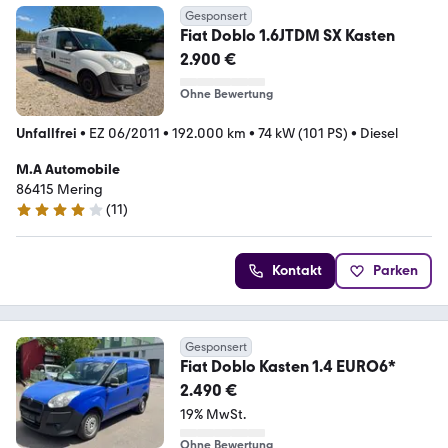
Gesponsert
Fiat Doblo 1.6JTDM SX Kasten
2.900 €
Ohne Bewertung
Unfallfrei
•
EZ 06/2011
•
192.000 km
•
74 kW (101 PS)
•
Diesel
M.A Automobile
86415 Mering
(
11
)
3.8 Sterne
Kontakt
Parken
Gesponsert
Fiat Doblo Kasten 1.4 EURO6*
2.490 €
19% MwSt.
Ohne Bewertung