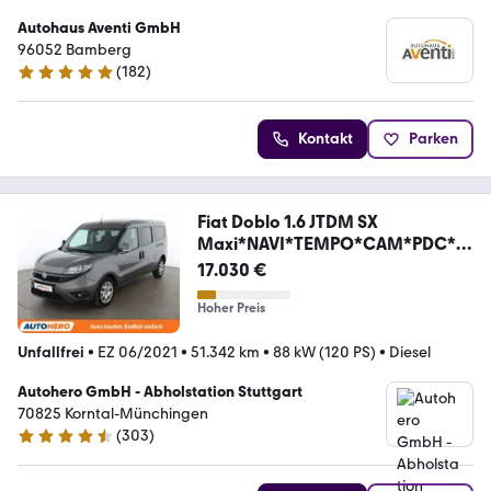
Autohaus Aventi GmbH
96052 Bamberg
(
182
)
4.8 Sterne
Kontakt
Parken
Fiat Doblo 1.6 JTDM SX
Maxi*NAVI*TEMPO*CAM*PDC*S
HZ*
17.030 €
Hoher Preis
Unfallfrei
•
EZ 06/2021
•
51.342 km
•
88 kW (120 PS)
•
Diesel
Autohero GmbH - Abholstation Stuttgart
70825 Korntal-Münchingen
(
303
)
4.4 Sterne