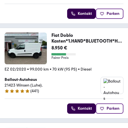
Kontakt
Parken
Fiat Doblo
Kasten*1.HAND*BLUETOOTH*HU
NEU*EURO6
8.950 €
Fairer Preis
EZ 02/2020
•
99.000 km
•
70 kW (95 PS)
•
Diesel
Ballout-Autohaus
21423 Winsen (Luhe).
(
441
)
4.9 Sterne
Kontakt
Parken