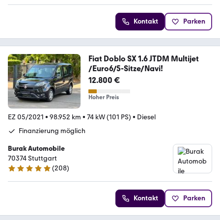
Kontakt
Parken
Fiat Doblo SX 1.6 JTDM Multijet
/Euro6/5-Sitze/Navi!
12.800 €
Hoher Preis
EZ 05/2021
•
98.952 km
•
74 kW (101 PS)
•
Diesel
Finanzierung möglich
Burak Automobile
70374 Stuttgart
(
208
)
4.8 Sterne
Kontakt
Parken