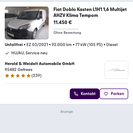
Fiat Doblo Kasten L1H1 1,6 Multijet
AHZV Klima Tempom
11.450 €
Ohne Bewertung
Unfallfrei
•
EZ 03/2021
•
92.000 km
•
77 kW (105 PS)
•
Diesel
HU/AU, Service neu
Herold & Weidelt Automobile GmbH
95482 Gefrees
(
239
)
4.9 Sterne
Kontakt
Parken