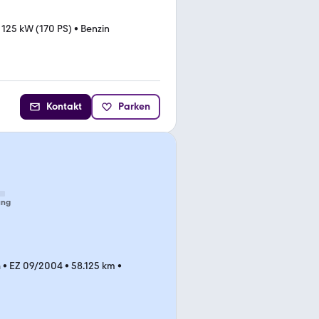
•
125 kW (170 PS)
•
Benzin
Kontakt
Parken
ung
n
•
EZ 09/2004
•
58.125 km
•