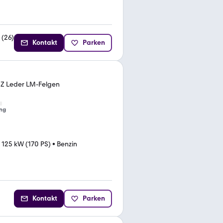
(
26
)
Kontakt
Parken
HZ Leder LM-Felgen
ng
•
125 kW (170 PS)
•
Benzin
Kontakt
Parken