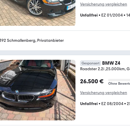
Versicherung vergleichen
Unfallfrei
•
EZ 01/2004
•
1
392 Schmallenberg, Privatanbieter
BMW Z4
Gesponsert
Roadster 2.2i ,25.000km,
26.500 €
Ohne Bewert
Versicherung vergleichen
Unfallfrei
•
EZ 08/2004
•
2