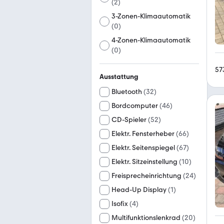
(
2
)
3-Zonen-Klimaautomatik
(
0
)
4-Zonen-Klimaautomatik
(
0
)
57
Ausstattung
Bluetooth
(
32
)
Bordcomputer
(
46
)
CD-Spieler
(
52
)
Elektr. Fensterheber
(
66
)
Elektr. Seitenspiegel
(
67
)
Elektr. Sitzeinstellung
(
10
)
Freisprecheinrichtung
(
24
)
Head-Up Display
(
1
)
Isofix
(
4
)
Multifunktionslenkrad
(
20
)