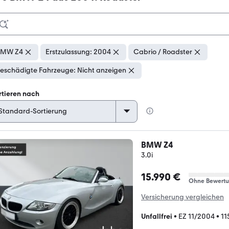
BMW Z4
Erstzulassung: 2004
Cabrio / Roadster
eschädigte Fahrzeuge: Nicht anzeigen
rtieren nach
BMW Z4
3.0i
15.990 €
Ohne Bewert
Versicherung vergleichen
Unfallfrei
•
EZ 11/2004
•
11