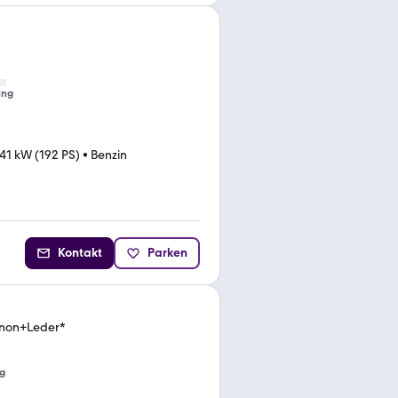
ung
41 kW (192 PS)
•
Benzin
Kontakt
Parken
enon+Leder*
g