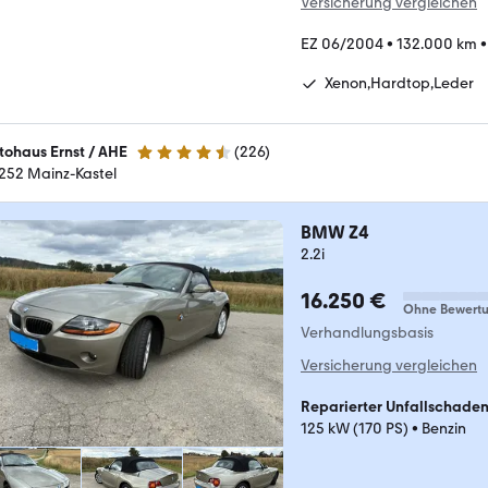
Versicherung vergleichen
EZ 06/2004
•
132.000 km
Xenon,Hardtop,Leder
tohaus Ernst / AHE
(
226
)
4.6 Sterne
252 Mainz-Kastel
BMW Z4
2.2i
16.250 €
Ohne Bewert
Verhandlungsbasis
Versicherung vergleichen
Reparierter Unfallschade
125 kW (170 PS)
•
Benzin