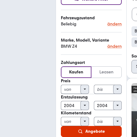
Fahrzeugzustand
Beliebig
ändern
Marke, Modell, Variante
B
BMW Z4
ändern
So
Zahlungsart
Kaufen
Leasen
Preis
Erstzulassung
Kilometerstand
Angebote