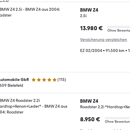
BMW Z4
2.5i
13.980 €
Ohne Bewert
Versicherung vergleichen
EZ 02/2004
•
91.500 km
•
1
Automobile GbR
(
115
)
5 Sterne
609 Bielefeld
BMW Z4
Roadster 2.2i *Hardtop+X
8.950 €
Ohne Bewertun