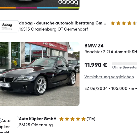
dabag - deutsche automobilberatung GmbH
4.5 Sterne
16515 Oranienburg OT Germendorf
BMW Z4
Roadster 2.2i Automatik S
11.990 €
Ohne Bewertu
Versicherung vergleichen
EZ 06/2004
•
105.000 km
Auto Küpker GmbH
(
116
)
5 Sterne
26125 Oldenburg