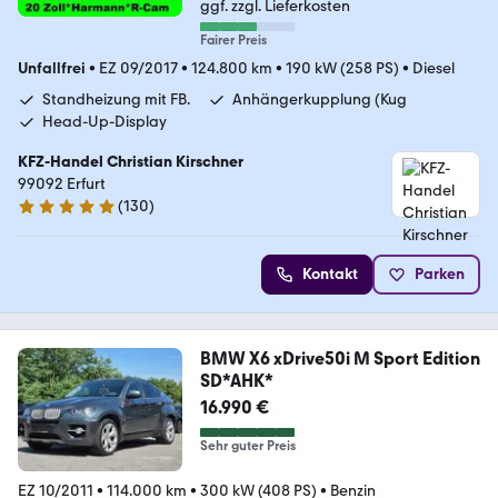
ggf. zzgl. Lieferkosten
Fairer Preis
Unfallfrei
•
EZ 09/2017
•
124.800 km
•
190 kW (258 PS)
•
Diesel
Standheizung mit FB.
Anhängerkupplung (Kug
Head-Up-Display
KFZ-Handel Christian Kirschner
99092 Erfurt
(
130
)
5 Sterne
Kontakt
Parken
BMW X6 xDrive50i M Sport Edition
SD*AHK*
16.990 €
Sehr guter Preis
EZ 10/2011
•
114.000 km
•
300 kW (408 PS)
•
Benzin