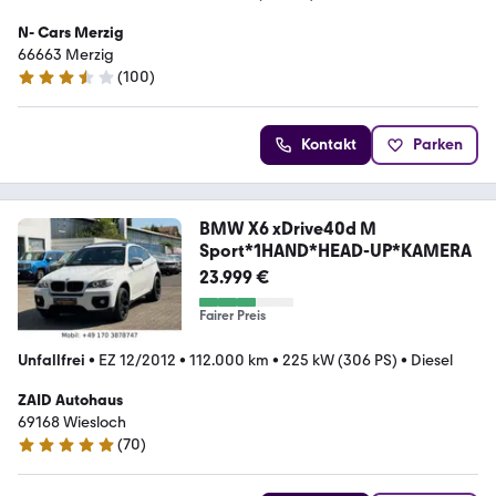
N- Cars Merzig
66663 Merzig
(
100
)
3.4 Sterne
Kontakt
Parken
BMW X6 xDrive40d M
Sport*1HAND*HEAD-UP*KAMERA
23.999 €
Fairer Preis
Unfallfrei
•
EZ 12/2012
•
112.000 km
•
225 kW (306 PS)
•
Diesel
ZAID Autohaus
69168 Wiesloch
(
70
)
4.8 Sterne