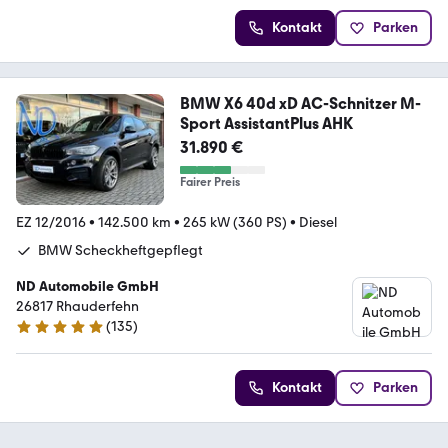
Kontakt
Parken
BMW X6 40d xD AC-Schnitzer M-
Sport AssistantPlus AHK
31.890 €
Fairer Preis
EZ 12/2016
•
142.500 km
•
265 kW (360 PS)
•
Diesel
BMW Scheckheftgepflegt
ND Automobile GmbH
26817 Rhauderfehn
(
135
)
5 Sterne
Kontakt
Parken