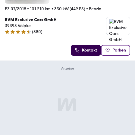
EZ 07/2018
•
101.210 km
•
330 kW (449 PS)
•
Benzin
RVM Exclusive Cars GmbH
39393 Völpke
(
380
)
4.7 Sterne
Kontakt
Parken