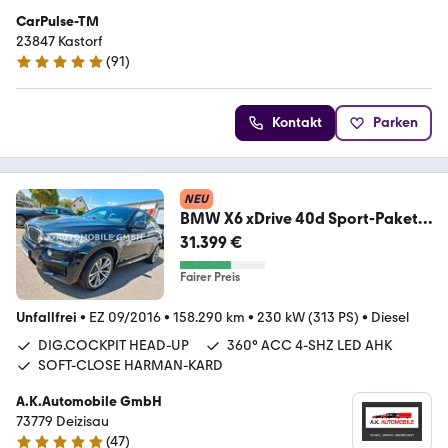
CarPulse-TM
23847 Kastorf
(
91
)
4.8 Sterne
Kontakt
Parken
NEU
BMW X6 xDrive 40d Sport-Paket
M / M-Technic
31.399 €
Fairer Preis
Unfallfrei
•
EZ 09/2016
•
158.290 km
•
230 kW (313 PS)
•
Diesel
DIG.COCKPIT HEAD-UP
360° ACC 4-SHZ LED AHK
SOFT-CLOSE HARMAN-KARD
A.K.Automobile GmbH
73779 Deizisau
(
47
)