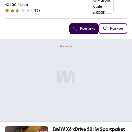
45356 Essen
(
113
)
2.7 Sterne
Kontakt
Parken
BMW X6 xDrive 50i M Sportpaket