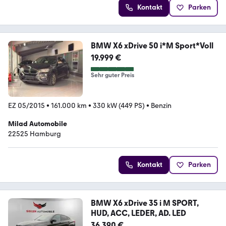
Kontakt
Parken
BMW X6 xDrive 50 i*M Sport*Voll
19.999 €
Sehr guter Preis
EZ 05/2015
•
161.000 km
•
330 kW (449 PS)
•
Benzin
Milad Automobile
22525 Hamburg
Kontakt
Parken
BMW X6 xDrive 35 i M SPORT,
HUD, ACC, LEDER, AD. LED
36.390 €