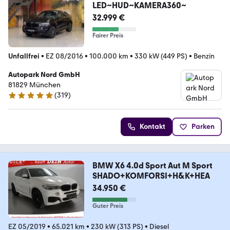
LED~HUD~KAMERA360~
32.999 €
Fairer Preis
Unfallfrei
•
EZ 08/2016
•
100.000 km
•
330 kW (449 PS)
•
Benzin
Autopark Nord GmbH
81829 München
(
319
)
4.9 Sterne
Kontakt
Parken
BMW X6 4.0d Sport Aut M Sport
SHADO+KOMFORSI+H&K+HEA
34.950 €
Guter Preis
EZ 05/2019
•
65.021 km
•
230 kW (313 PS)
•
Diesel