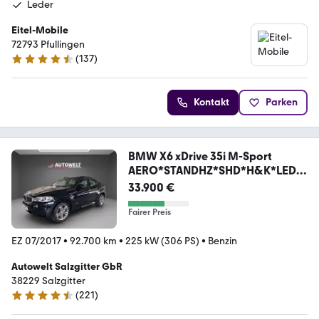
Leder
Eitel-Mobile
72793 Pfullingen
(
137
)
4.6 Sterne
Kontakt
Parken
BMW X6 xDrive 35i M-Sport
AERO*STANDHZ*SHD*H&K*LEDE
R
33.900 €
Fairer Preis
EZ 07/2017
•
92.700 km
•
225 kW (306 PS)
•
Benzin
Autowelt Salzgitter GbR
38229 Salzgitter
(
221
)
4.7 Sterne