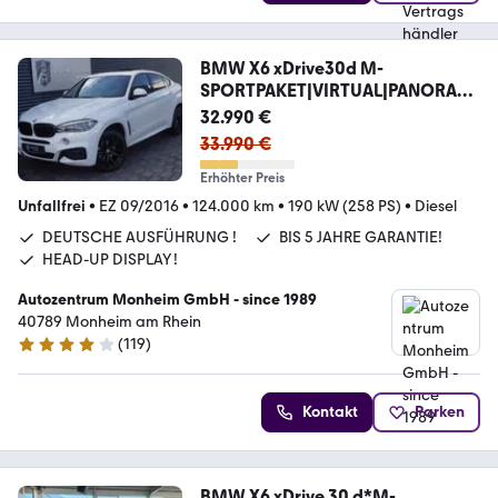
BMW X6 xDrive30d M-
SPORTPAKET|VIRTUAL|PANORAM
A|H&K
32.990 €
33.990 €
Erhöhter Preis
Unfallfrei
•
EZ 09/2016
•
124.000 km
•
190 kW (258 PS)
•
Diesel
DEUTSCHE AUSFÜHRUNG !
BIS 5 JAHRE GARANTIE!
HEAD-UP DISPLAY !
Autozentrum Monheim GmbH - since 1989
40789 Monheim am Rhein
(
119
)
4 Sterne
Kontakt
Parken
BMW X6 xDrive 30 d*M-