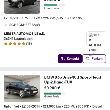
Fairer Preis
EZ 01/2018
•
76.800 km
•
225 kW (306 PS)
•
Benzin
SCHECKHEFT BMW
SIEGER AUTOMOBILE e.K.
36341 Lauterbach
(
19
)
4.9 Sterne
Kontakt
Parken
BMW X6 xDrive40d Sport-Head
Up-2.Hand-TÜV
20.900 €
Guter Preis
Unfallfrei
•
EZ 06/2014
•
123.000 km
•
225 kW (306 PS)
•
Diesel