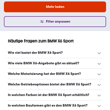
Mehr laden
Filter anpassen
Häufige Fragen zum BMW X6 Sport
Wie viel kostet der BMW X6 Sport?
Ein guter Preis für einen BMW X6 Sport liegt zwischen
Wie viele BMW X6-Angebote gibt es aktuell?
63.195 € und 85.990 €. Leasingangebote starten ab 570
€ monatlich. (Stand: 9.8.2026)
Es gibt insgesamt 911 BMW X6 bei mobile.de, davon 844
Welche Motorisierung hat der BMW X6 Sport?
Gebraucht- und 67 Neuwagen. (Stand: 9.8.2026)
Der BMW X6 Sport hat Leistungen zwischen 265 und 381
Welche Getriebeoptionen bietet der BMW X6 Sport?
PS. (Stand: 9.8.2026)
Der BMW X6 Sport ist mit automatischem, manuellem und
In welchen Farben ist der BMW X6 Sport erhältlich?
halbautomatischem Getriebe erhältlich. (Stand: 9.8.2026)
Den BMW X6 Sport gibt es in folgenden Farben: schwarz,
In welchen Bauformen gibt es den BMW X6 Sport?
grau, weiß, grün, blau, rot, silber, braun, beige, lila und