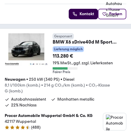
Kontakt
Parken
Gesponsert
BMW X6 xDrive40d M Sport
DA/PA Prof PANO B&W AHK 22"
Lieferung möglich
113.280 €
19% MwSt.
ggf. zzgl. Lieferkosten
Fairer Preis
Neuwagen
•
250 kW (340 PS)
•
Diesel
8,1 l/100km (komb.)
•
214 g CO₂/km (komb.)
•
CO₂-Klasse
G (komb.)
Autobahnassistent
Manhatten metallic
22% Nachlass
Procar Automobile Wuppertal GmbH & Co. KG
42117 Wuppertal
(
488
)
4.5 Sterne