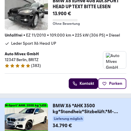
BMW X6 xDrive 40d Aut.SPORT
HEAD UP TEXT BITTE LESEN
13.900 €
Ohne Bewertung
Unfallfrei
•
EZ 11/2010
•
109.000 km
•
225 kW (306 PS)
•
Diesel
Leder Sport X6 Head UP
Auto Mivex GmbH
12347 Berlin, BRITZ
(
383
)
4.9 Sterne
Kontakt
Parken
BMW X6 *AHK 3500
kg*Standheiz*Sitzbelüft.*M-
Sport*H
Lieferung möglich
34.790 €