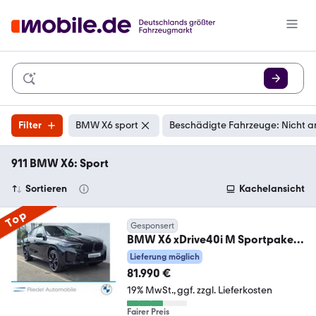
Filter
BMW X6 sport
Beschädigte Fahrzeuge: Nicht a
911 BMW X6: Sport
Sortieren
Kachelansicht
Top
Gesponsert
BMW X6 xDrive40i M Sportpaket
Pro*ab 3,49% eff.*
Lieferung möglich
81.990 €
19% MwSt.
ggf. zzgl. Lieferkosten
Fairer Preis