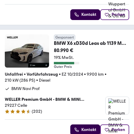
Kontakt
Parken
Gesponsert
BMW X6 xD30d Leas ab 1139 M
SPORT PRO DAPr Sthz Pano
80.990 €
19% MwSt.
Guter Preis
Unfallfrei
•
Vorführfahrzeug
•
EZ 10/2024
•
9.900 km
•
210 kW (286 PS)
•
Diesel
BMW Navi Prof
WELLER Premium GmbH - BMW & MINI
Vertragshändler
29227 Celle
(
202
)
4.4 Sterne
Kontakt
Parken