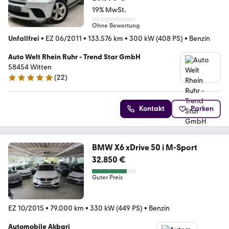
19% MwSt.
Ohne Bewertung
Unfallfrei
•
EZ 06/2011
•
133.576 km
•
300 kW (408 PS)
•
Benzin
Auto Welt Rhein Ruhr - Trend Star GmbH
58454 Witten
(
22
)
4.9 Sterne
Kontakt
Parken
BMW X6 xDrive 50 i M-Sport
32.850 €
Guter Preis
EZ 10/2015
•
79.000 km
•
330 kW (449 PS)
•
Benzin
Automobile Akbari