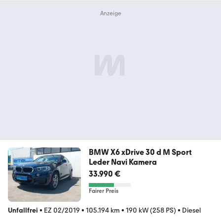
BMW X6 xDrive 30 d M Sport
Leder Navi Kamera
33.990 €
Fairer Preis
Unfallfrei
•
EZ 02/2019
•
105.194 km
•
190 kW (258 PS)
•
Diesel