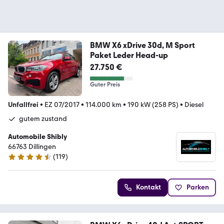
BMW X6 xDrive 30d, M Sport
Paket Leder Head-up
27.750 €
Guter Preis
Unfallfrei
•
EZ 07/2017
•
114.000 km
•
190 kW (258 PS)
•
Diesel
gutem zustand
Automobile Shibly
66763 Dillingen
(
119
)
4.5 Sterne
Kontakt
Parken