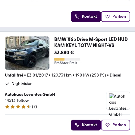
4.9 Sterne
Kontakt
Parken
BMW X6 xDrive M-Sport LED HUD
KAM KEYL TOTW NIGHT-VS
33.880 €
Erhöhter Preis
Unfallfrei
•
EZ 01/2017
•
129.731 km
•
190 kW (258 PS)
•
Diesel
Nightvision
Autohaus Levantes GmbH
14513 Teltow
(
7
)
4.7 Sterne
Kontakt
Parken