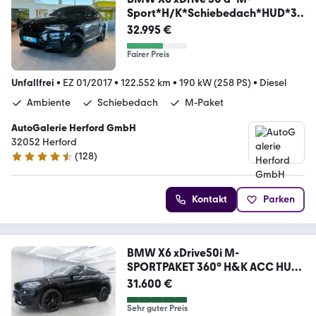
Sport*H/K*Schiebedach*HUD*36
0°*
32.995 €
Fairer Preis
Unfallfrei
•
EZ 01/2017
•
122.552 km
•
190 kW (258 PS)
•
Diesel
Ambiente
Schiebedach
M-Paket
AutoGalerie Herford GmbH
32052 Herford
(
128
)
4.5 Sterne
Kontakt
Parken
BMW X6 xDrive50i M-
SPORTPAKET 360° H&K ACC HUD
TOTW
31.600 €
Sehr guter Preis