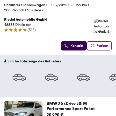
Unfallfrei
•
Jahreswagen
•
EZ 07/2025
•
25.799 km
•
280 kW (381 PS)
•
Benzin
Riedel Automobile GmbH
46535 Dinslaken
(
312
)
5 Sterne
Kontakt
Parken
Ähnliche Fahrzeuge des Anbieters
BMW X6 xDrive 50i M
Performance Sport Paket
20.990 €