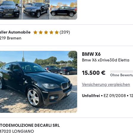
ller Automobile
(
209
)
4.8 Sterne
219 Bremen
BMW X6
Bmw X6 xDrive30d Eletta
15.500 €
Ohne Bewert
Versicherung vergleichen
Unfallfrei
•
EZ 09/2008
•
1
TODEMOLIZIONE DECARLI SRL
-47020 LONGIANO