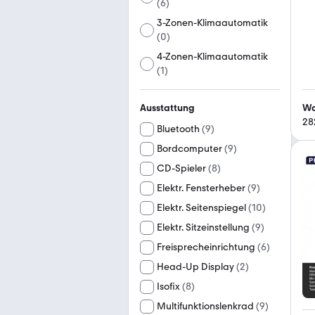
(
6
)
3-Zonen-Klimaautomatik
(
0
)
4-Zonen-Klimaautomatik
(
1
)
Wa
Ausstattung
28
Bluetooth
(
9
)
Bordcomputer
(
9
)
CD-Spieler
(
8
)
Elektr. Fensterheber
(
9
)
Elektr. Seitenspiegel
(
10
)
Elektr. Sitzeinstellung
(
9
)
Freisprecheinrichtung
(
6
)
Head-Up Display
(
2
)
Isofix
(
8
)
Multifunktionslenkrad
(
9
)