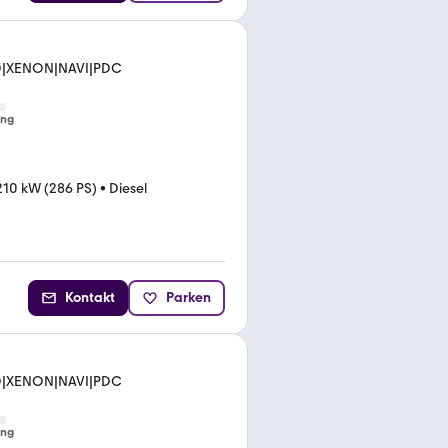
UD|XENON|NAVI|PDC
ung
210 kW (286 PS)
•
Diesel
Kontakt
Parken
UD|XENON|NAVI|PDC
ung