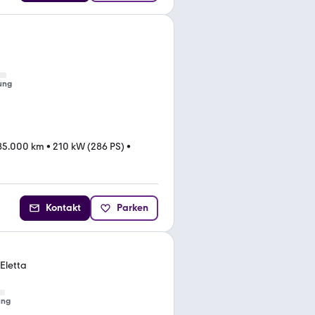
ung
85.000 km
•
210 kW (286 PS)
•
Kontakt
Parken
Eletta
ung