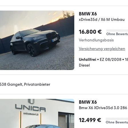
BMW X6
xDrive35d / X6 M Umbau
16.800 €
Ohne Bewert
Verhandlungsbasis
Versicherung vergleichen
Unfallfrei
•
EZ 08/2008
•
1
Diesel
538 Gangelt, Privatanbieter
BMW X6
Bmw X6 XDrive35d 3.0 286 
12.499 €
Ohne Bewert