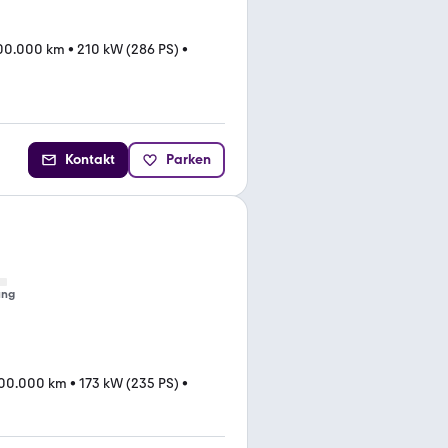
00.000 km
•
210 kW (286 PS)
•
Kontakt
Parken
ung
00.000 km
•
173 kW (235 PS)
•