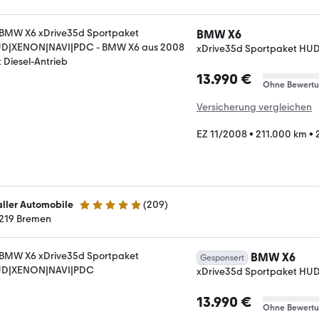
BMW X6
xDrive35d Sportpaket H
13.990 €
Ohne Bewert
Versicherung vergleichen
EZ 11/2008
•
211.000 km
•
ller Automobile
(
209
)
4.8 Sterne
219 Bremen
BMW X6
Gesponsert
xDrive35d Sportpaket H
13.990 €
Ohne Bewert