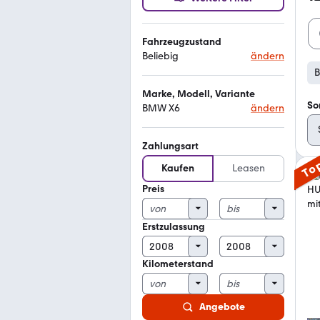
Fahrzeugzustand
Beliebig
ändern
Marke, Modell, Variante
So
BMW X6
ändern
Zahlungsart
To
Kaufen
Leasen
Preis
Erstzulassung
Kilometerstand
Angebote