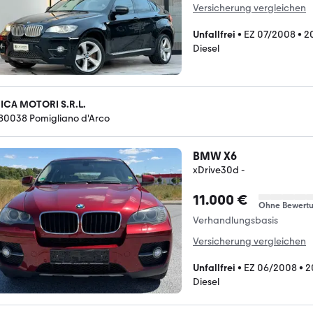
Versicherung vergleichen
Unfallfrei
•
EZ 07/2008
•
2
Diesel
ICA MOTORI S.R.L.
-80038 Pomigliano d'Arco
BMW X6
xDrive30d -
11.000 €
Ohne Bewert
Verhandlungsbasis
Versicherung vergleichen
Unfallfrei
•
EZ 06/2008
•
2
Diesel