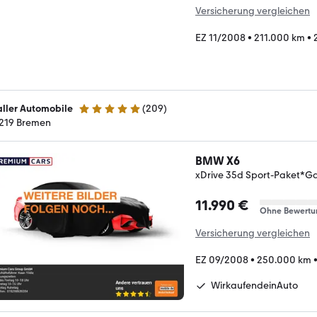
Versicherung vergleichen
EZ 11/2008
•
211.000 km
•
ller Automobile
(
209
)
4.8 Sterne
219 Bremen
BMW X6
xDrive 35d Sport-Paket*Ga
11.990 €
Ohne Bewertu
Versicherung vergleichen
EZ 09/2008
•
250.000 km
WirkaufendeinAuto