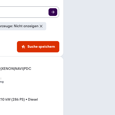
rzeuge: Nicht anzeigen
Suche speichern
UD|XENON|NAVI|PDC
ung
210 kW (286 PS)
•
Diesel