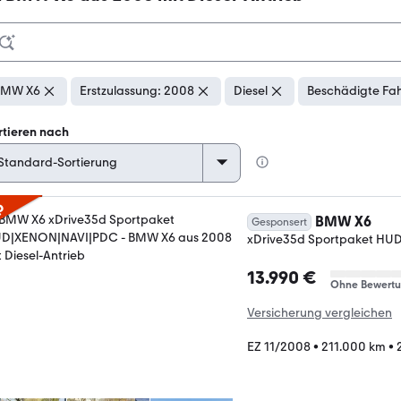
BMW X6
Erstzulassung: 2008
Diesel
Beschädigte Fah
rtieren nach
p
BMW X6
Gesponsert
xDrive35d Sportpaket H
13.990 €
Ohne Bewert
Versicherung vergleichen
EZ 11/2008
•
211.000 km
•