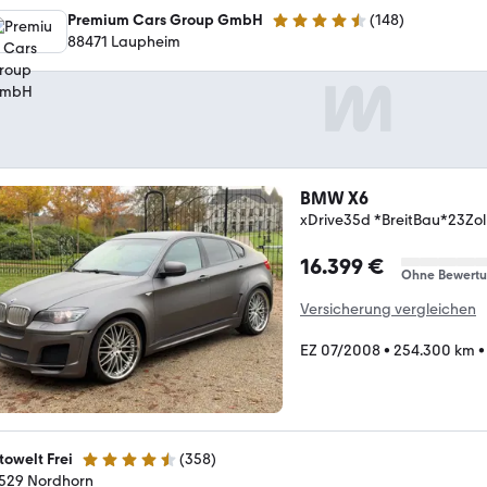
Premium Cars Group GmbH
(
148
)
4.7 Sterne
88471 Laupheim
BMW X6
xDrive35d *BreitBau*23Zol
16.399 €
Ohne Bewert
Versicherung vergleichen
EZ 07/2008
•
254.300 km
towelt Frei
(
358
)
4.6 Sterne
529 Nordhorn