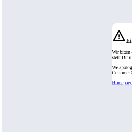
Ei
Wir bitten
steht Dir 
We apologi
Customer S
Homepag