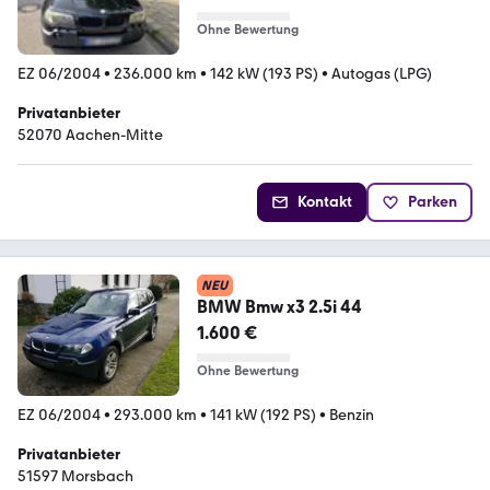
Ohne Bewertung
EZ 06/2004
•
236.000 km
•
142 kW (193 PS)
•
Autogas (LPG)
Privatanbieter
52070 Aachen-Mitte
Kontakt
Parken
NEU
BMW Bmw x3 2.5i 44
1.600 €
Ohne Bewertung
EZ 06/2004
•
293.000 km
•
141 kW (192 PS)
•
Benzin
Privatanbieter
51597 Morsbach