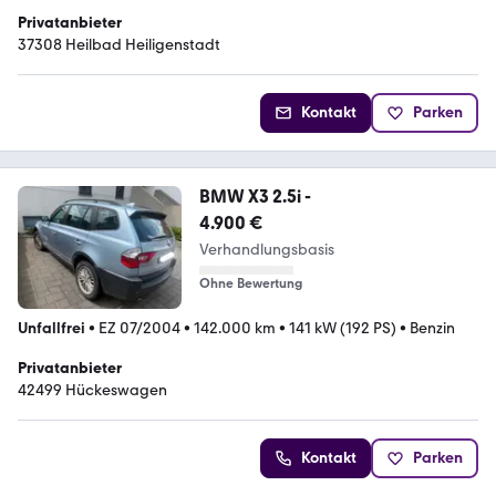
Privatanbieter
37308 Heilbad Heiligenstadt
Kontakt
Parken
BMW X3 2.5i -
4.900 €
Verhandlungsbasis
Ohne Bewertung
Unfallfrei
•
EZ 07/2004
•
142.000 km
•
141 kW (192 PS)
•
Benzin
Privatanbieter
42499 Hückeswagen
Kontakt
Parken