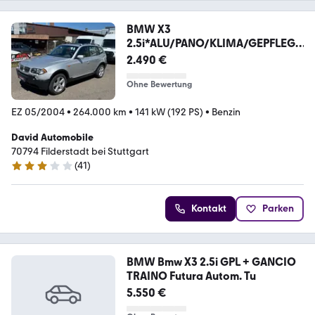
BMW X3
2.5i*ALU/PANO/KLIMA/GEPFLEGT
/VOLL FAHRBEREIT*
2.490 €
Ohne Bewertung
EZ 05/2004
•
264.000 km
•
141 kW (192 PS)
•
Benzin
David Automobile
70794 Filderstadt bei Stuttgart
(
41
)
3.1 Sterne
Kontakt
Parken
BMW Bmw X3 2.5i GPL + GANCIO
TRAINO Futura Autom. Tu
5.550 €