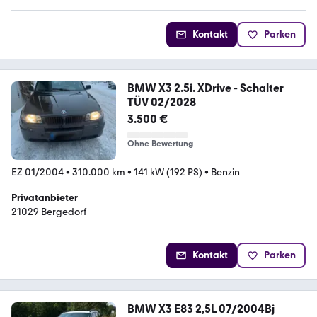
Kontakt
Parken
BMW X3 2.5i. XDrive - Schalter
TÜV 02/2028
3.500 €
Ohne Bewertung
EZ 01/2004
•
310.000 km
•
141 kW (192 PS)
•
Benzin
Privatanbieter
21029 Bergedorf
Kontakt
Parken
BMW X3 E83 2,5L 07/2004Bj