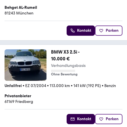
Behget AL-Rumeil
81243 München
Kontakt
Parken
BMW X3 2.5i -
10.000 €
Verhandlungsbasis
Ohne Bewertung
Unfallfrei
•
EZ 07/2004
•
113.000 km
•
141 kW (192 PS)
•
Benzin
Privatanbieter
61169 Friedberg
Kontakt
Parken