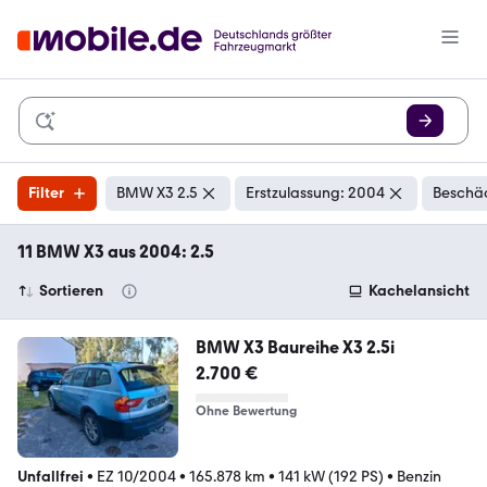
Filter
BMW X3 2.5
Erstzulassung: 2004
Beschäd
11 BMW X3 aus 2004: 2.5
Sortieren
Kachelansicht
BMW X3 Baureihe X3 2.5i
2.700 €
Ohne Bewertung
Unfallfrei
•
EZ 10/2004
•
165.878 km
•
141 kW (192 PS)
•
Benzin