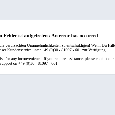
n Fehler ist aufgetreten / An error has occurred
 die verursachten Unannehmlichkeiten zu entschuldigen! Wenn Du Hilfe
unser Kundenservice unter +49 (0)30 - 81097 - 601 zur Verfügung.
se for any inconvenience! If you require assistance, please contact our
upport on +49 (0)30 - 81097 - 601.
e