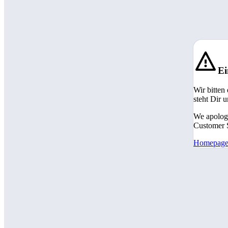
Ei
Wir bitten
steht Dir 
We apologi
Customer S
Homepag