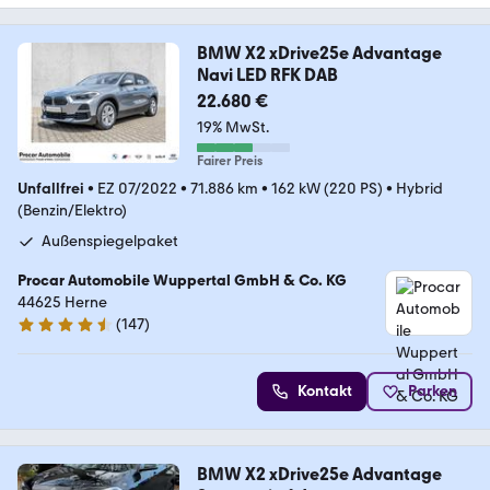
BMW X2 xDrive25e Advantage
Navi LED RFK DAB
22.680 €
19% MwSt.
Fairer Preis
Unfallfrei
•
EZ 07/2022
•
71.886 km
•
162 kW (220 PS)
•
Hybrid
(Benzin/Elektro)
Außenspiegelpaket
Procar Automobile Wuppertal GmbH & Co. KG
44625 Herne
(
147
)
4.4 Sterne
Kontakt
Parken
BMW X2 xDrive25e Advantage