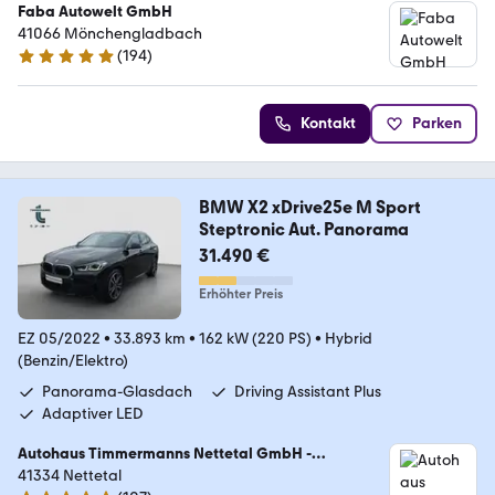
Faba Autowelt GmbH
41066 Mönchengladbach
(
194
)
4.8 Sterne
Kontakt
Parken
BMW X2 xDrive25e M Sport
Steptronic Aut. Panorama
31.490 €
Erhöhter Preis
EZ 05/2022
•
33.893 km
•
162 kW (220 PS)
•
Hybrid
(Benzin/Elektro)
Panorama-Glasdach
Driving Assistant Plus
Adaptiver LED
Autohaus Timmermanns Nettetal GmbH -
Vertragshändler der BMW AG für BMW, BMWI,
41334 Nettetal