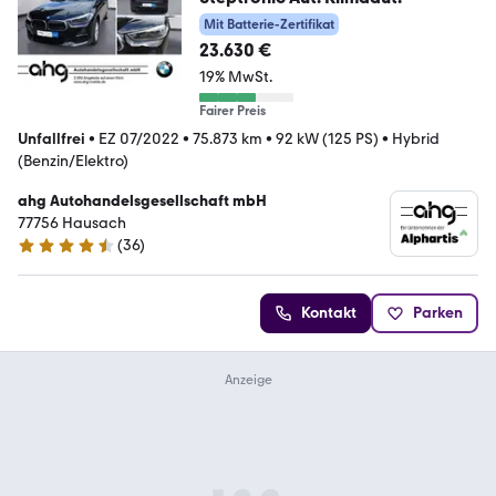
Mit Batterie-Zertifikat
23.630 €
19% MwSt.
Fairer Preis
Unfallfrei
•
EZ 07/2022
•
75.873 km
•
92 kW (125 PS)
•
Hybrid
(Benzin/Elektro)
ahg Autohandelsgesellschaft mbH
77756 Hausach
(
36
)
4.6 Sterne
Kontakt
Parken