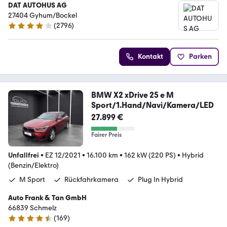
DAT AUTOHUS AG
27404 Gyhum/Bockel
(
2796
)
4.2 Sterne
Kontakt
Parken
BMW X2 xDrive 25 e M
Sport/1.Hand/Navi/Kamera/LED
27.899 €
Fairer Preis
Unfallfrei
•
EZ 12/2021
•
16.100 km
•
162 kW (220 PS)
•
Hybrid
(Benzin/Elektro)
M Sport
Rückfahrkamera
Plug In Hybrid
Auto Frank & Tan GmbH
66839 Schmelz
(
169
)
4.6 Sterne