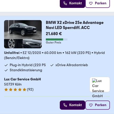
Kontakt
Parken
BMW X2 xDrive 25e Advantage
Navi LED Sperrdiff. ACC
21.680 €
Guter Preis
Unfallfrei
•
EZ 12/2020
•
60.000 km
•
162 kW (220 PS)
•
Hybrid
(Benzin/Elektro)
Plug-in Hybrid (220 PS
xDrive Allradantrieb
Standklimatisierung
Lux Car Service GmbH
50739 Köln
(
92
)
5 Sterne
Kontakt
Parken