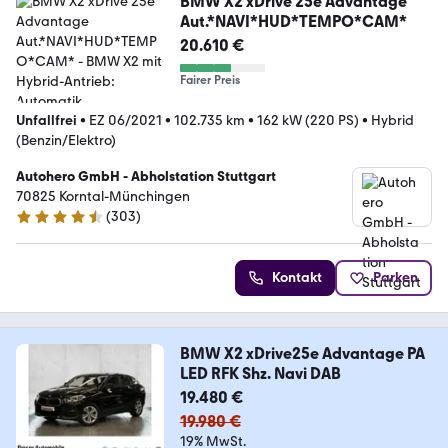
BMW X2 xDrive 25e Advantage
Aut.*NAVI*HUD*TEMPO*CAM*
20.610 €
Fairer Preis
Unfallfrei
•
EZ 06/2021
•
102.735 km
•
162 kW (220 PS)
•
Hybrid
(Benzin/Elektro)
Autohero GmbH - Abholstation Stuttgart
70825 Korntal-Münchingen
(
303
)
4.4 Sterne
Kontakt
Parken
BMW X2 xDrive25e Advantage PA
LED RFK Shz. Navi DAB
19.480 €
19.980 €
19% MwSt.