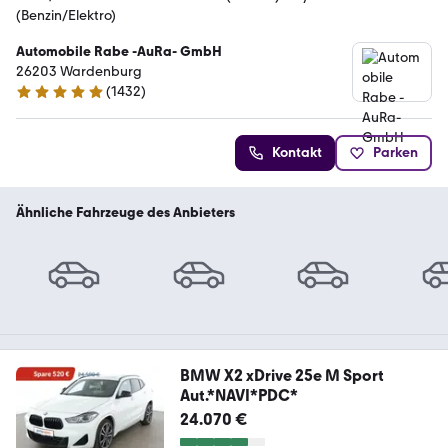
(Benzin/Elektro)
Automobile Rabe -AuRa- GmbH
26203 Wardenburg
(
1432
)
4.9 Sterne
Kontakt
Parken
Ähnliche Fahrzeuge des Anbieters
BMW X2 xDrive 25e M Sport
Aut.*NAVI*PDC*
24.070 €