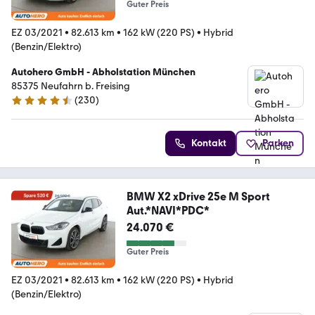
Guter Preis
EZ 03/2021
•
82.613 km
•
162 kW (220 PS)
•
Hybrid
(Benzin/Elektro)
Autohero GmbH - Abholstation München
85375 Neufahrn b. Freising
(
230
)
4.4 Sterne
Kontakt
Parken
BMW X2 xDrive 25e M Sport
Aut.*NAVI*PDC*
24.070 €
Guter Preis
EZ 03/2021
•
82.613 km
•
162 kW (220 PS)
•
Hybrid
(Benzin/Elektro)