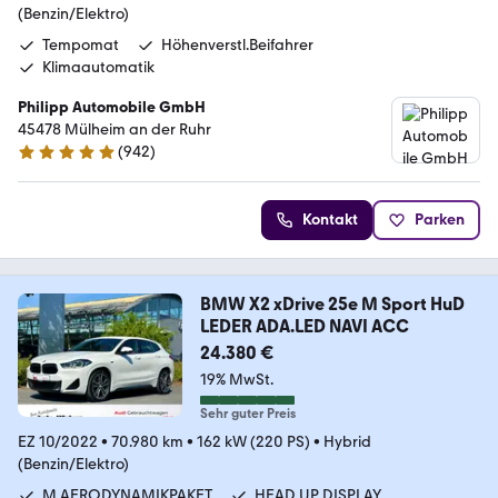
(Benzin/Elektro)
Tempomat
Höhenverstl.Beifahrer
Klimaautomatik
Philipp Automobile GmbH
45478 Mülheim an der Ruhr
(
942
)
4.9 Sterne
Kontakt
Parken
BMW X2 xDrive 25e M Sport HuD
LEDER ADA.LED NAVI ACC
24.380 €
19% MwSt.
Sehr guter Preis
EZ 10/2022
•
70.980 km
•
162 kW (220 PS)
•
Hybrid
(Benzin/Elektro)
M AERODYNAMIKPAKET
HEAD UP DISPLAY