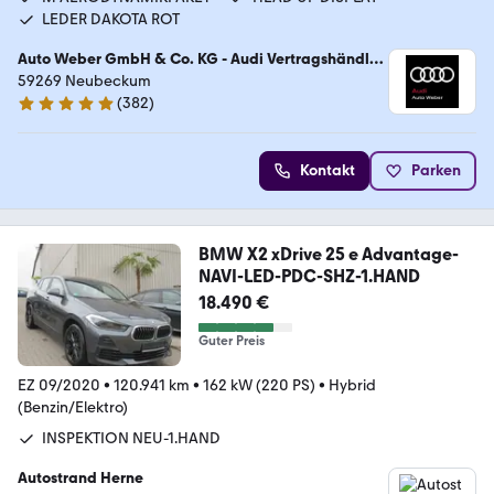
LEDER DAKOTA ROT
Auto Weber GmbH & Co. KG - Audi Vertragshändler
/ VW Service
59269 Neubeckum
(
382
)
4.9 Sterne
Kontakt
Parken
BMW X2 xDrive 25 e Advantage-
NAVI-LED-PDC-SHZ-1.HAND
18.490 €
Guter Preis
EZ 09/2020
•
120.941 km
•
162 kW (220 PS)
•
Hybrid
(Benzin/Elektro)
INSPEKTION NEU-1.HAND
Autostrand Herne