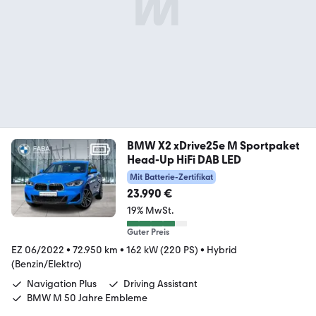
BMW X2 xDrive25e M Sportpaket
Head-Up HiFi DAB LED
Mit Batterie-Zertifikat
23.990 €
19% MwSt.
Guter Preis
EZ 06/2022
•
72.950 km
•
162 kW (220 PS)
•
Hybrid
(Benzin/Elektro)
Navigation Plus
Driving Assistant
BMW M 50 Jahre Embleme