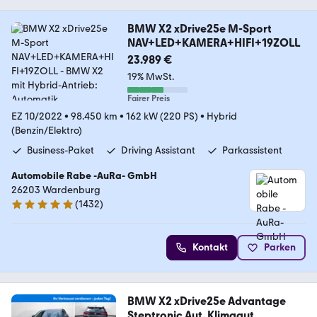
BMW X2 xDrive25e M-Sport
NAV+LED+KAMERA+HIFI+19ZOLL
23.989 €
19% MwSt.
Fairer Preis
EZ 10/2022
•
98.450 km
•
162 kW (220 PS)
•
Hybrid
(Benzin/Elektro)
Business-Paket
Driving Assistant
Parkassistent
Automobile Rabe -AuRa- GmbH
26203 Wardenburg
(
1432
)
4.9 Sterne
Kontakt
Parken
BMW X2 xDrive25e Advantage
Steptronic Aut. Klimaaut.