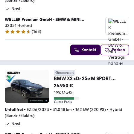
(Benzin/Elektro)
Navi
WELLER Premium GmbH - BMW & MINI
Vertragshändler
32051 Herford
(
168
)
4.3 Sterne
Kontakt
Parken
Gesponsert
BMW X2 xDr 25e M SPORT
Navi,LED,Tempo,19",SHZ,Hifi
26.950 €
19% MwSt.
Guter Preis
Unfallfrei
•
EZ 06/2023
•
31.048 km
•
162 kW (220 PS)
•
Hybrid
(Benzin/Elektro)
Navi