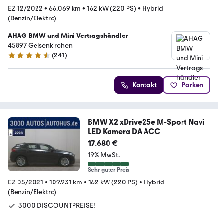
EZ 12/2022
•
66.069 km
•
162 kW (220 PS)
•
Hybrid
(Benzin/Elektro)
AHAG BMW und Mini Vertragshändler
45897 Gelsenkirchen
(
241
)
4.4 Sterne
Kontakt
Parken
BMW X2 xDrive25e M-Sport Navi
LED Kamera DA ACC
17.680 €
19% MwSt.
Sehr guter Preis
EZ 05/2021
•
109.931 km
•
162 kW (220 PS)
•
Hybrid
(Benzin/Elektro)
3000 DISCOUNTPREISE!