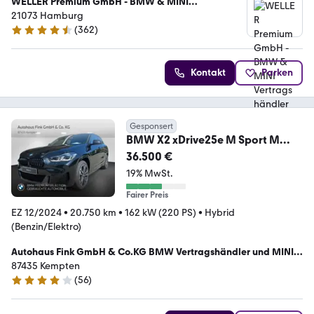
WELLER Premium GmbH - BMW & MINI
Vertragshändler
21073 Hamburg
(
362
)
4.3 Sterne
Kontakt
Parken
Gesponsert
BMW X2 xDrive25e M Sport M
Sportpaket Head-Up DAB
36.500 €
19% MwSt.
Fairer Preis
EZ 12/2024
•
20.750 km
•
162 kW (220 PS)
•
Hybrid
(Benzin/Elektro)
Autohaus Fink GmbH & Co.KG BMW Vertragshändler und MINI
Agent
87435 Kempten
(
56
)
3.9 Sterne