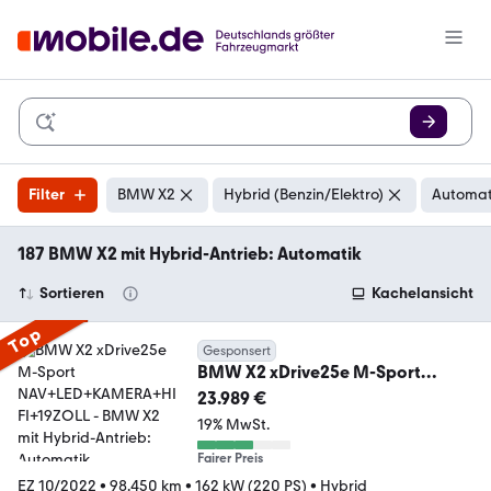
Filter
BMW X2
Hybrid (Benzin/Elektro)
Automat
187 BMW X2 mit Hybrid-Antrieb: Automatik
Sortieren
Kachelansicht
Top
Gesponsert
BMW X2 xDrive25e M-Sport
NAV+LED+KAMERA+HIFI+19ZOLL
23.989 €
19% MwSt.
Fairer Preis
EZ 10/2022
•
98.450 km
•
162 kW (220 PS)
•
Hybrid