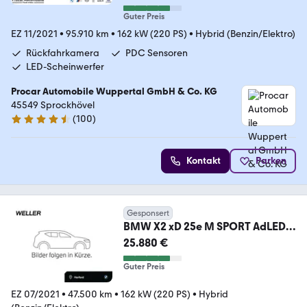
Guter Preis
EZ 11/2021
•
95.910 km
•
162 kW (220 PS)
•
Hybrid (Benzin/Elektro)
Rückfahrkamera
PDC Sensoren
LED-Scheinwerfer
Procar Automobile Wuppertal GmbH & Co. KG
45549 Sprockhövel
(
100
)
4.7 Sterne
Kontakt
Parken
Gesponsert
BMW X2 xD 25e M SPORT AdLED
DA+ HUD Pano MEM H/K 19"
25.880 €
Guter Preis
EZ 07/2021
•
47.500 km
•
162 kW (220 PS)
•
Hybrid