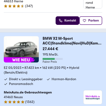
44653 Herne
(
347
)
4.5 Sterne
Kontakt
Parken
BMW X2 M-Sport
ACC|Standklima|Navi|HuD|Kamer
a|Pano
27.444 €
19% MwSt.
Fairer Preis
EZ 05/2023
•
87.423 km
•
162 kW (220 PS)
•
Hybrid
(Benzin/Elektro)
Direkt v. Leasinggeber
Harman-Kardon
Panoramadach
MeinAuto.de Gebrauchtwagen
41460 Neuss
(
1362
)
4.8 Sterne