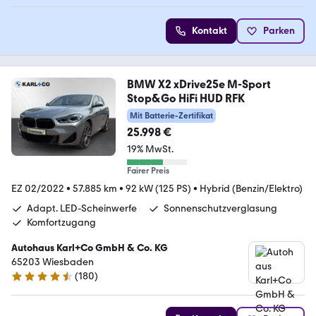
Kontakt
Parken
BMW X2 xDrive25e M-Sport
Stop&Go HiFi HUD RFK
Mit Batterie-Zertifikat
25.998 €
19% MwSt.
Fairer Preis
EZ 02/2022
•
57.885 km
•
92 kW (125 PS)
•
Hybrid (Benzin/Elektro)
Adapt. LED-Scheinwerfe
Sonnenschutzverglasung
Komfortzugang
Autohaus Karl+Co GmbH & Co. KG
65203 Wiesbaden
(
180
)
4.5 Sterne