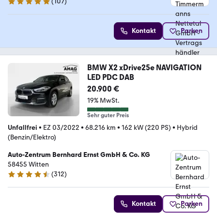
BMWM und MINI
(
107
)
4.8 Sterne
Kontakt
Parken
BMW X2 xDrive25e NAVIGATION
LED PDC DAB
20.900 €
19% MwSt.
Sehr guter Preis
Unfallfrei
•
EZ 03/2022
•
68.216 km
•
162 kW (220 PS)
•
Hybrid
(Benzin/Elektro)
Auto-Zentrum Bernhard Ernst GmbH & Co. KG
58455 Witten
(
312
)
4.6 Sterne
Kontakt
Parken