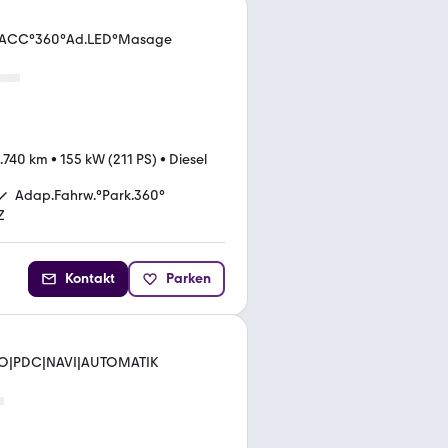
K°ACC°360°Ad.LED°Masage
.740 km
•
155 kW (211 PS)
•
Diesel
Adap.Fahrw.°Park.360°
Z
Kontakt
Parken
ANO|PDC|NAVI|AUTOMATIK