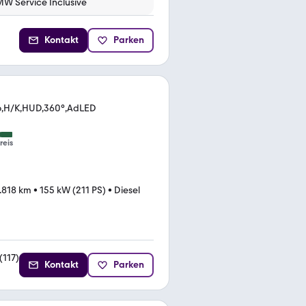
MW Service Inclusive
Kontakt
Parken
o,H/K,HUD,360°,AdLED
reis
.818 km
•
155 kW (211 PS)
•
Diesel
(
117
)
Kontakt
Parken