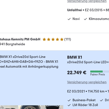
Versicherung vergleichen
Unfallfrei
•
EZ 03/2015
•
8
Navi
Klimaautoma
tohaus Kemnitz PM GmbH
(
111
)
5 Sterne
941 Bargteheide
BMW X1
xDrive20d Sport-Line L
22.749 €
Fairer Preis
Versicherung vergleichen
EZ 03/2021
•
114.750 km
•
Business-Paket
Dr
LM Räder 18 Zoll