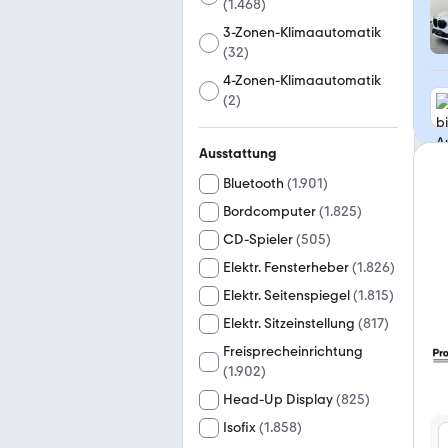
(
1.468
)
3-Zonen-Klimaautomatik
(
32
)
4-Zonen-Klimaautomatik
(
2
)
Ausstattung
Bluetooth
(
1.901
)
Bordcomputer
(
1.825
)
CD-Spieler
(
505
)
Elektr. Fensterheber
(
1.826
)
Elektr. Seitenspiegel
(
1.815
)
Elektr. Sitzeinstellung
(
817
)
Freisprecheinrichtung
(
1.902
)
Head-Up Display
(
825
)
Isofix
(
1.858
)