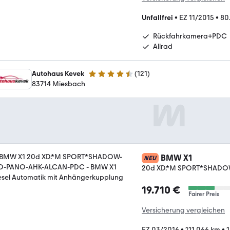
Unfallfrei
•
EZ 11/2015
•
80
Rückfahrkamera+PDC
Allrad
Autohaus Kevek
(
121
)
4.5 Sterne
83714 Miesbach
BMW X1
NEU
20d XD.*M SPORT*SHAD
19.710 €
Fairer Preis
Versicherung vergleichen
EZ 03/2016
•
111.066 km
•
1