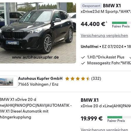
BMW X1
Gesponsert
xDrive23d M Sportp.°AH
¹
44.400 €
Fairer Preis
Versicherung vergleichen
Unfallfrei
•
EZ 07/2024
•
18
1.HD.°Driv.Assist Plus
Massagesitz Fahr.°M18
Autohaus Kupfer GmbH
(
332
)
4.7 Sterne
71665 Vaihingen / Enz
BMW X1
xDrive 20 d xLine|AHK|P
19.999 €
Fairer Preis
Versicherung vergleichen