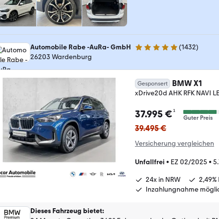
Automobile Rabe -AuRa- GmbH
(
1432
)
4.9 Sterne
26203 Wardenburg
BMW X1
Gesponsert
xDrive20d AHK RFK NAVI L
¹
37.995 €
Guter Preis
39.495 €
Versicherung vergleichen
Unfallfrei
•
EZ 02/2025
•
5
24x in NRW
2,49% 
Inzahlungnahme mögli
Dieses Fahrzeug bietet
: