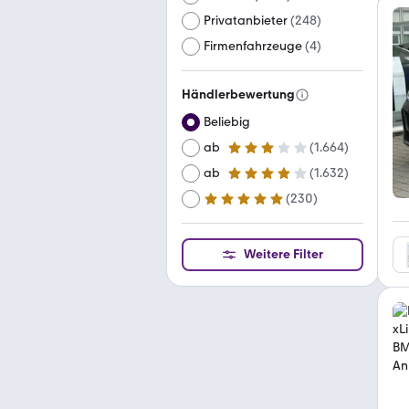
Privatanbieter
(
248
)
Firmenfahrzeuge
(
4
)
Händlerbewertung
Beliebig
ab
(
1.664
)
3 Sterne
ab
(
1.632
)
4 Sterne
(
230
)
ab
5 Sterne
Weitere Filter