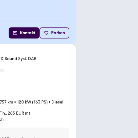
Kontakt
Parken
ED Sound Syst. DAB
.757 km
•
120 kW (163 PS)
•
Diesel
Fin., 285 EUR mt
ch