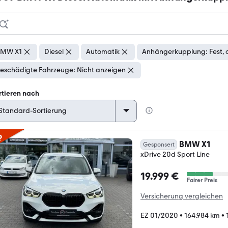
BMW X1
Diesel
Automatik
Anhängerkupplung: Fest,
eschädigte Fahrzeuge: Nicht anzeigen
rtieren nach
p
BMW X1
Gesponsert
xDrive 20d Sport Line
19.999 €
Fairer Preis
Versicherung vergleichen
EZ 01/2020
•
164.984 km
•