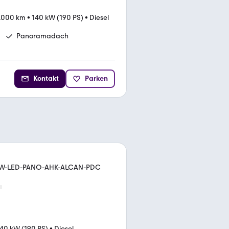
.000 km
•
140 kW (190 PS)
•
Diesel
Panoramadach
Kontakt
Parken
OW-LED-PANO-AHK-ALCAN-PDC
40 kW (190 PS)
•
Diesel