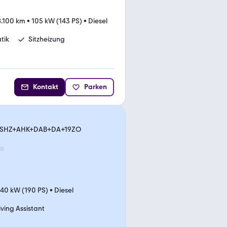
8.100 km
•
105 kW (143 PS)
•
Diesel
tik
Sitzheizung
Kontakt
Parken
ED+SHZ+AHK+DAB+DA+19ZO
140 kW (190 PS)
•
Diesel
iving Assistant