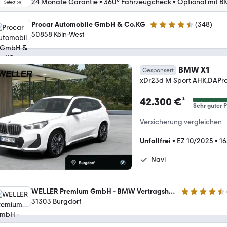
24 Monate Garantie
•
360° Fahrzeugcheck
•
Optional mit B
Procar Automobile GmbH & Co.KG
(
348
)
4.4 Sterne
50858 Köln-West
BMW X1
Gesponsert
xDr23d M Sport AHK,DAPr
¹
42.300 €
Sehr guter P
Versicherung vergleichen
Unfallfrei
•
EZ 10/2025
•
16
Navi
WELLER Premium GmbH - BMW Vertragshändler - MINI Servicebetrieb
4.4 Sterne
31303 Burgdorf