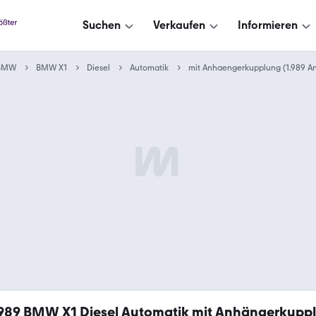
Suchen
Verkaufen
Informieren
BMW
BMW X1
Diesel
Automatik
mit Anhaengerkupplung (1.989 A
.989
BMW X1 Diesel Automatik mit Anhängerkupp