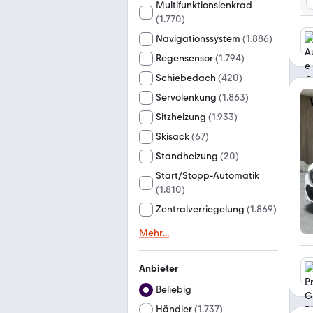
Multifunktionslenkrad
(
1.770
)
Navigationssystem
(
1.886
)
Regensensor
(
1.794
)
Schiebedach
(
420
)
Servolenkung
(
1.863
)
Sitzheizung
(
1.933
)
Skisack
(
67
)
Standheizung
(
20
)
Start/Stopp-Automatik
(
1.810
)
Zentralverriegelung
(
1.869
)
Mehr
...
Anbieter
Beliebig
Händler
(
1.737
)