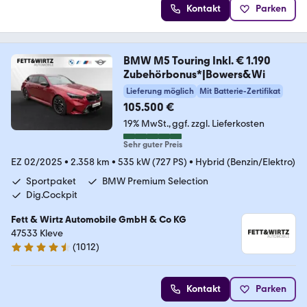
Kontakt
Parken
BMW M5 Touring Inkl. € 1.190
Zubehörbonus*|Bowers&Wi
Lieferung möglich
Mit Batterie-Zertifikat
105.500 €
19% MwSt.
ggf. zzgl. Lieferkosten
Sehr guter Preis
EZ 02/2025
•
2.358 km
•
535 kW (727 PS)
•
Hybrid (Benzin/Elektro)
Sportpaket
BMW Premium Selection
Dig.Cockpit
Fett & Wirtz Automobile GmbH & Co KG
47533 Kleve
(
1012
)
4.6 Sterne
Kontakt
Parken