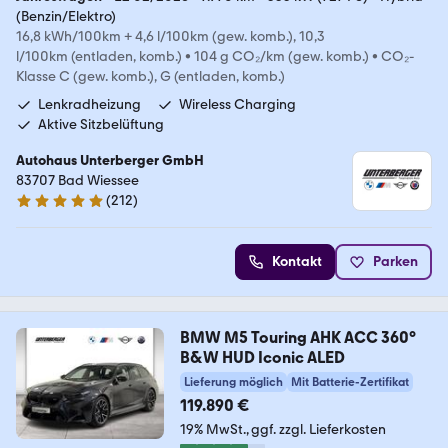
(Benzin/Elektro)
16,8 kWh/100km + 4,6 l/100km (gew. komb.), 10,3
l/100km (entladen, komb.)
•
104 g CO₂/km (gew. komb.)
•
CO₂-
Klasse C (gew. komb.), G (entladen, komb.)
Lenkradheizung
Wireless Charging
Aktive Sitzbelüftung
Autohaus Unterberger GmbH
83707 Bad Wiessee
(
212
)
4.8 Sterne
Kontakt
Parken
BMW M5 Touring AHK ACC 360°
B&W HUD Iconic ALED
Lieferung möglich
Mit Batterie-Zertifikat
119.890 €
19% MwSt.
ggf. zzgl. Lieferkosten