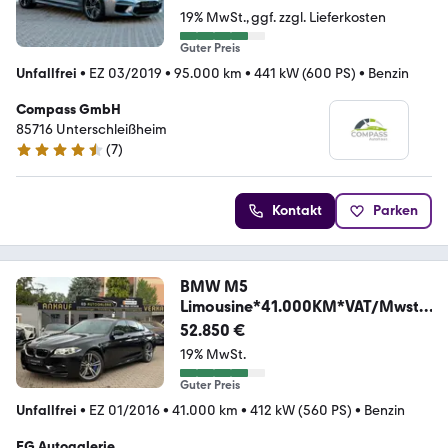
19% MwSt.
ggf. zzgl. Lieferkosten
Guter Preis
Unfallfrei
•
EZ 03/2019
•
95.000 km
•
441 kW (600 PS)
•
Benzin
Compass GmbH
85716 Unterschleißheim
(
7
)
4.7 Sterne
Kontakt
Parken
BMW M5
Limousine*41.000KM*VAT/Mwst*
Deutsches Auto*
52.850 €
19% MwSt.
Guter Preis
Unfallfrei
•
EZ 01/2016
•
41.000 km
•
412 kW (560 PS)
•
Benzin
EG Autogalerie