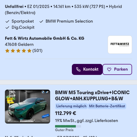
Unfallfrei
•
EZ 01/2025
•
14.161 km
•
535 kW (727 PS)
•
Hybrid
(Benzin/Elektro)
Sportpaket
BMW Premium Selection
Dig.Cockpit
Fett & Wirtz Automobile GmbH & Co. KG
47608 Geldern
(
501
)
4.9 Sterne
Kontakt
Parken
BMW M5 Touring xDrive+ICONIC
GLOW+ANH.KUPPLUNG+B&W
Lieferung möglich
Mit Batterie-Zertifikat
112.799 €
19% MwSt.
ggf. zzgl. Lieferkosten
Guter Preis