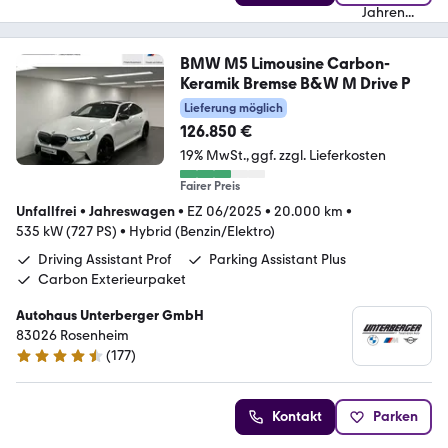
BMW M5 Limousine Carbon-
Keramik Bremse B&W M Drive P
Lieferung möglich
126.850 €
19% MwSt.
ggf. zzgl. Lieferkosten
Fairer Preis
Unfallfrei
•
Jahreswagen
•
EZ 06/2025
•
20.000 km
•
535 kW (727 PS)
•
Hybrid (Benzin/Elektro)
Driving Assistant Prof
Parking Assistant Plus
Carbon Exterieurpaket
Autohaus Unterberger GmbH
83026 Rosenheim
(
177
)
4.4 Sterne
Kontakt
Parken