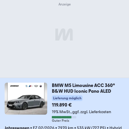
BMW M5 Limousine ACC 360°
B&W HUD Iconic Pano ALED
Lieferung möglich
119.890 €
19% MwSt.
ggf. zzgl. Lieferkosten
Guter Preis
Jahreswagen
•
EZ 02/2026
•
7.970 km
•
535 kW (727 PS)
•
Hybrid