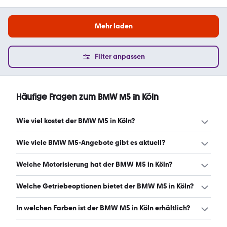
Mehr laden
Filter anpassen
Häufige Fragen zum BMW M5 in Köln
Wie viel kostet der BMW M5 in Köln?
Ein guter Preis für einen BMW M5 in Köln liegt zwischen
Wie viele BMW M5-Angebote gibt es aktuell?
114.347 € und 137.965 €. Leasingangebote starten ab
1.013 € monatlich. (Stand: 8.8.2026)
Es gibt insgesamt 34 BMW M5 bei mobile.de, davon 24
Welche Motorisierung hat der BMW M5 in Köln?
Gebraucht- und 10 Neuwagen. (Stand: 8.8.2026)
Der BMW M5 in Köln hat Leistungen zwischen 560 und 727
Welche Getriebeoptionen bietet der BMW M5 in Köln?
PS. (Stand: 8.8.2026)
Der BMW M5 in Köln ist mit automatischem Getriebe
In welchen Farben ist der BMW M5 in Köln erhältlich?
erhältlich. (Stand: 8.8.2026)