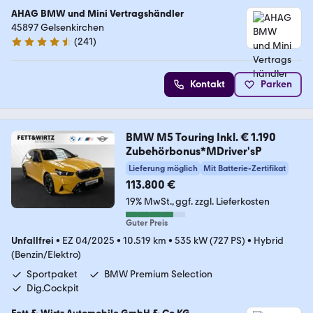
AHAG BMW und Mini Vertragshändler
45897 Gelsenkirchen
(
241
)
4.4 Sterne
Kontakt
Parken
BMW M5 Touring Inkl. € 1.190
Zubehörbonus*MDriver'sP
Lieferung möglich
Mit Batterie-Zertifikat
113.800 €
19% MwSt.
ggf. zzgl. Lieferkosten
Guter Preis
Unfallfrei
•
EZ 04/2025
•
10.519 km
•
535 kW (727 PS)
•
Hybrid
(Benzin/Elektro)
Sportpaket
BMW Premium Selection
Dig.Cockpit