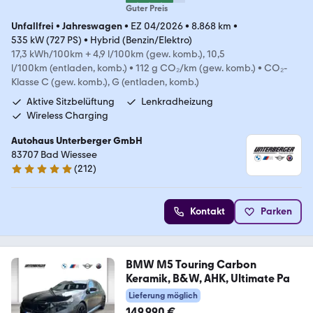
Guter Preis
Unfallfrei
•
Jahreswagen
•
EZ 04/2026
•
8.868 km
•
535 kW (727 PS)
•
Hybrid (Benzin/Elektro)
17,3 kWh/100km + 4,9 l/100km (gew. komb.), 10,5
l/100km (entladen, komb.)
•
112 g CO₂/km (gew. komb.)
•
CO₂-
Klasse C (gew. komb.), G (entladen, komb.)
Aktive Sitzbelüftung
Lenkradheizung
Wireless Charging
Autohaus Unterberger GmbH
83707 Bad Wiessee
(
212
)
4.8 Sterne
Kontakt
Parken
BMW M5 Touring Carbon
Keramik, B&W, AHK, Ultimate Pa
Lieferung möglich
149.990 €