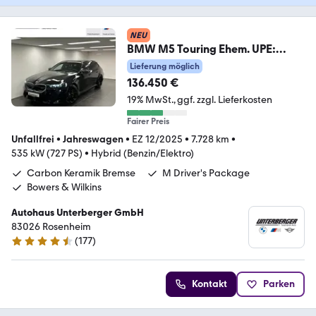
NEU
BMW M5 Touring Ehem. UPE:
169.740€ Ultimate Package
Lieferung möglich
136.450 €
19% MwSt.
ggf. zzgl. Lieferkosten
Fairer Preis
Unfallfrei
•
Jahreswagen
•
EZ 12/2025
•
7.728 km
•
535 kW (727 PS)
•
Hybrid (Benzin/Elektro)
Carbon Keramik Bremse
M Driver's Package
Bowers & Wilkins
Autohaus Unterberger GmbH
83026 Rosenheim
(
177
)
4.4 Sterne
Kontakt
Parken