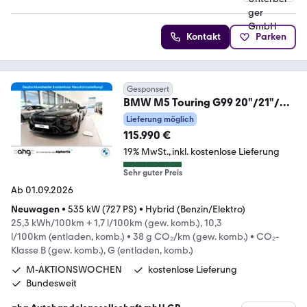
4.4 Sterne
Kontakt
Parken
Gesponsert
BMW M5 Touring G99 20"/21"/
Adapt. LED / B&W Sound
Lieferung möglich
115.990 €
19% MwSt.
inkl. kostenlose Lieferung
Sehr guter Preis
Ab 01.09.2026
Neuwagen
•
535 kW (727 PS)
•
Hybrid (Benzin/Elektro)
25,3 kWh/100km + 1,7 l/100km (gew. komb.), 10,3
l/100km (entladen, komb.)
•
38 g CO₂/km (gew. komb.)
•
CO₂-
Klasse B (gew. komb.), G (entladen, komb.)
M-AKTIONSWOCHEN
kostenlose Lieferung
Bundesweit