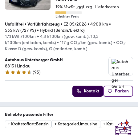
19% MwSt.
ggf. zzgl. Lieferkosten
Erhöhter Preis
Unfallfrei
•
Vorführfahrzeug
•
EZ 05/2026
•
4.900 km
•
535 kW (727 PS)
•
Hybrid (Benzin/Elektro)
17,1 kWh/100km + 4,8 l/100km (gew. komb.), 10,5
l/100km (entladen, komb.)
•
117 g CO₂/km (gew. komb.)
•
CO₂-
Klasse D (gew. komb.), G (entladen, komb.)
Autohaus Unterberger GmbH
88131 Lindau
(
95
)
4.4 Sterne
Kontakt
Parken
Beliebte passende Filter
+
Kraftstoffart
:
Benzin
+
Kategorie
:
Limousine
+
Kategorie
:
Estat