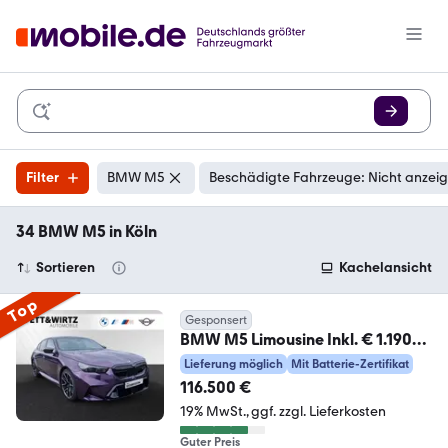
Filter
BMW M5
Beschädigte Fahrzeuge: Nicht anzei
34 BMW M5 in Köln
Sortieren
Kachelansicht
Top
Gesponsert
BMW M5 Limousine Inkl. € 1.190
Zubehörbonus**Daytona
Lieferung möglich
Mit Batterie-Zertifikat
116.500 €
19% MwSt.
ggf. zzgl. Lieferkosten
Guter Preis