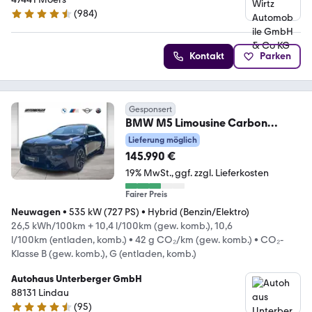
(
984
)
4.4 Sterne
Kontakt
Parken
Gesponsert
BMW M5 Limousine Carbon
Bremse, 0,5% Versteuerung!
Lieferung möglich
145.990 €
19% MwSt.
ggf. zzgl. Lieferkosten
Fairer Preis
Neuwagen
•
535 kW (727 PS)
•
Hybrid (Benzin/Elektro)
26,5 kWh/100km + 10,4 l/100km (gew. komb.), 10,6
l/100km (entladen, komb.)
•
42 g CO₂/km (gew. komb.)
•
CO₂-
Klasse B (gew. komb.), G (entladen, komb.)
Autohaus Unterberger GmbH
88131 Lindau
(
95
)