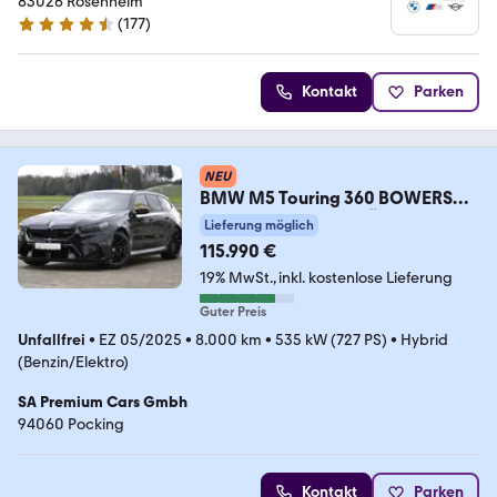
83026 Rosenheim
(
177
)
4.4 Sterne
Kontakt
Parken
NEU
BMW M5 Touring 360 BOWERS
DR.ASS.PRO SITZBELÜFT PANO
Lieferung möglich
115.990 €
19% MwSt.
inkl. kostenlose Lieferung
Guter Preis
Unfallfrei
•
EZ 05/2025
•
8.000 km
•
535 kW (727 PS)
•
Hybrid
(Benzin/Elektro)
SA Premium Cars Gmbh
94060 Pocking
Kontakt
Parken