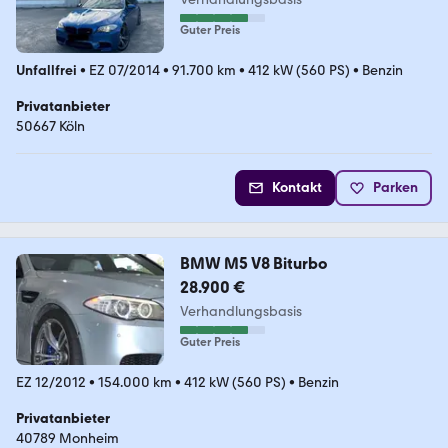
Guter Preis
Unfallfrei
•
EZ 07/2014
•
91.700 km
•
412 kW (560 PS)
•
Benzin
Privatanbieter
50667 Köln
Kontakt
Parken
BMW M5 V8 Biturbo
28.900 €
Verhandlungsbasis
Guter Preis
EZ 12/2012
•
154.000 km
•
412 kW (560 PS)
•
Benzin
Privatanbieter
40789 Monheim