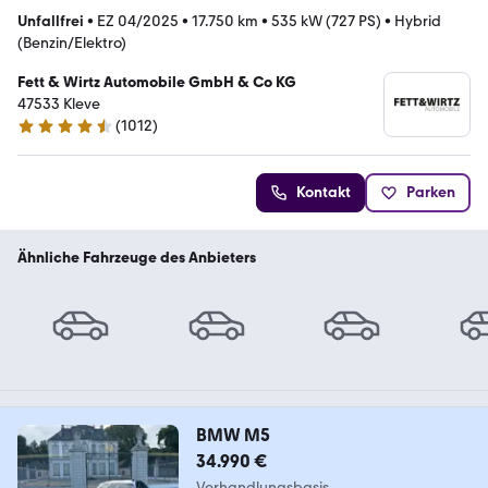
Unfallfrei
•
EZ 04/2025
•
17.750 km
•
535 kW (727 PS)
•
Hybrid
(Benzin/Elektro)
Fett & Wirtz Automobile GmbH & Co KG
47533 Kleve
(
1012
)
4.6 Sterne
Kontakt
Parken
Ähnliche Fahrzeuge des Anbieters
BMW M5
34.990 €
Verhandlungsbasis