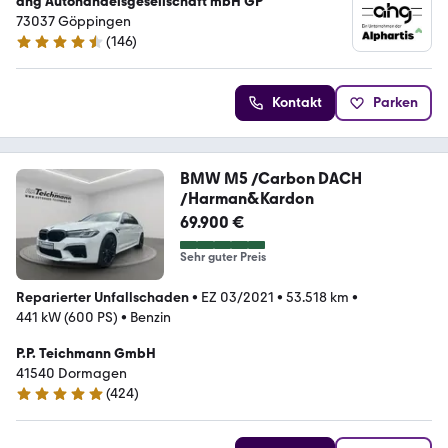
ahg Autohandelsgesellschaft mbH GP
73037 Göppingen
(
146
)
4.4 Sterne
Kontakt
Parken
BMW M5 /Carbon DACH
/Harman&Kardon
69.900 €
Sehr guter Preis
Reparierter Unfallschaden
•
EZ 03/2021
•
53.518 km
•
441 kW (600 PS)
•
Benzin
P.P. Teichmann GmbH
41540 Dormagen
(
424
)
4.9 Sterne