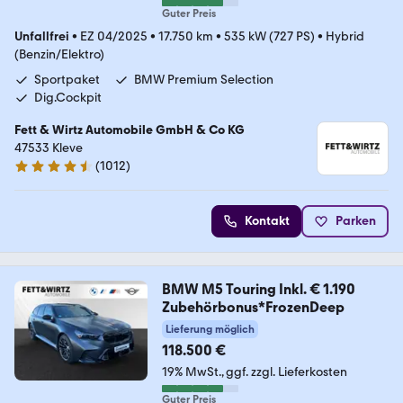
Guter Preis
Unfallfrei
•
EZ 04/2025
•
17.750 km
•
535 kW (727 PS)
•
Hybrid
(Benzin/Elektro)
Sportpaket
BMW Premium Selection
Dig.Cockpit
Fett & Wirtz Automobile GmbH & Co KG
47533 Kleve
(
1012
)
4.6 Sterne
Kontakt
Parken
BMW M5 Touring Inkl. € 1.190
Zubehörbonus*FrozenDeep
Lieferung möglich
118.500 €
19% MwSt.
ggf. zzgl. Lieferkosten
Guter Preis