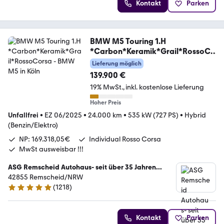
Kontakt
Parken
BMW M5 Touring 1.H
*Carbon*Keramik*Grail*RossoCo
rsa
Lieferung möglich
139.900 €
19% MwSt.
inkl. kostenlose Lieferung
Hoher Preis
Unfallfrei
•
EZ 06/2025
•
24.000 km
•
535 kW (727 PS)
•
Hybrid
(Benzin/Elektro)
NP: 169.318,05€
Individual Rosso Corsa
MwSt ausweisbar !!!
ASG Remscheid Autohaus- seit über 35 Jahren...
42855 Remscheid/NRW
(
1218
)
4.8 Sterne
Kontakt
Parken