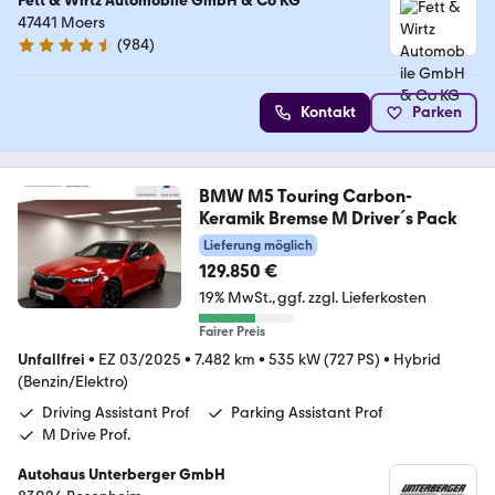
Fett & Wirtz Automobile GmbH & Co KG
47441 Moers
(
984
)
4.4 Sterne
Kontakt
Parken
BMW M5 Touring Carbon-
Keramik Bremse M Driver´s Pack
Lieferung möglich
129.850 €
19% MwSt.
ggf. zzgl. Lieferkosten
Fairer Preis
Unfallfrei
•
EZ 03/2025
•
7.482 km
•
535 kW (727 PS)
•
Hybrid
(Benzin/Elektro)
Driving Assistant Prof
Parking Assistant Prof
M Drive Prof.
Autohaus Unterberger GmbH