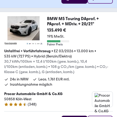
BMW M5 Touring DAprof. +
PAprof. + MDriv. + 20/21"
135.490 €
19% MwSt.
Fairer Preis
Unfallfrei
•
Vorführfahrzeug
•
EZ 03/2026
•
13.000 km
•
535 kW (727 PS)
•
Hybrid (Benzin/Elektro)
30,7 kWh/100km + 12,4 l/100km (gew. komb.), 10,4
l/100km (entladen, komb.)
•
108 g CO₂/km (gew. komb.)
•
CO₂-
Klasse C (gew. komb.), G (entladen, komb.)
24x in NRW
Leas. 1.761 EUR mtl.
Inzahlungnahme möglich
Procar Automobile GmbH & Co.KG
50858 Köln-West
(
348
)
4.4 Sterne