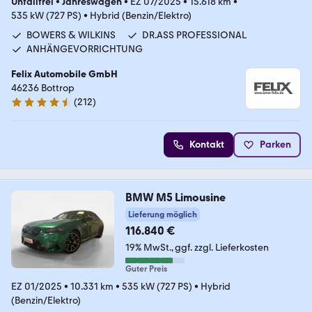
Unfallfrei
•
Jahreswagen
•
EZ 07/2025
•
15.618 km
•
535 kW (727 PS)
•
Hybrid (Benzin/Elektro)
BOWERS & WILKINS
DR.ASS PROFESSIONAL
ANHÄNGEVORRICHTUNG
Felix Automobile GmbH
46236 Bottrop
(
212
)
4.5 Sterne
Kontakt
Parken
BMW M5 Limousine
Lieferung möglich
116.840 €
19% MwSt.
ggf. zzgl. Lieferkosten
Guter Preis
EZ 01/2025
•
10.331 km
•
535 kW (727 PS)
•
Hybrid
(Benzin/Elektro)