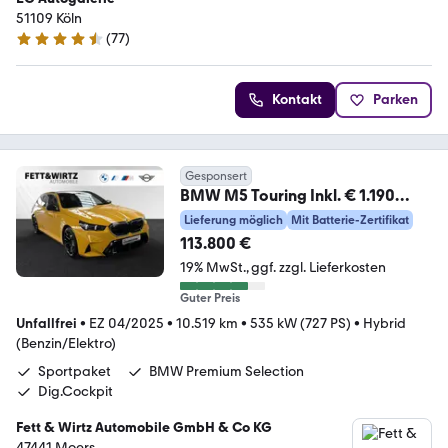
51109 Köln
(
77
)
4.4 Sterne
Kontakt
Parken
Gesponsert
BMW M5 Touring Inkl. € 1.190
Zubehörbonus*MDriver'sP
Lieferung möglich
Mit Batterie-Zertifikat
113.800 €
19% MwSt.
ggf. zzgl. Lieferkosten
Guter Preis
Unfallfrei
•
EZ 04/2025
•
10.519 km
•
535 kW (727 PS)
•
Hybrid
(Benzin/Elektro)
Sportpaket
BMW Premium Selection
Dig.Cockpit
Fett & Wirtz Automobile GmbH & Co KG
47441 Moers