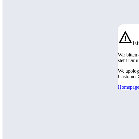
Ei
Wir bitten
steht Dir 
We apologi
Customer S
Homepag