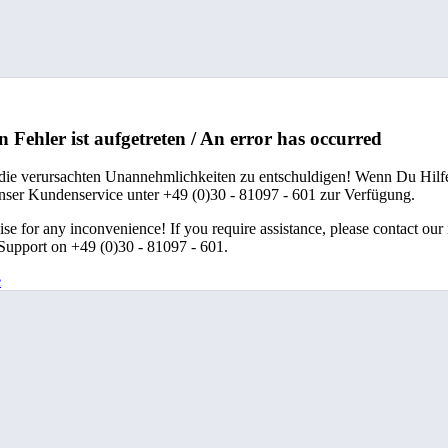
n Fehler ist aufgetreten / An error has occurred
 die verursachten Unannehmlichkeiten zu entschuldigen! Wenn Du Hilfe
unser Kundenservice unter +49 (0)30 - 81097 - 601 zur Verfügung.
se for any inconvenience! If you require assistance, please contact our
upport on +49 (0)30 - 81097 - 601.
e