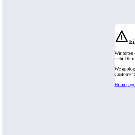
Ei
Wir bitten
steht Dir 
We apologi
Customer S
Homepag