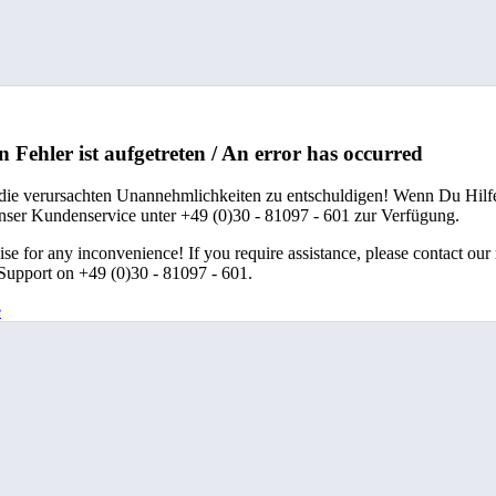
n Fehler ist aufgetreten / An error has occurred
 die verursachten Unannehmlichkeiten zu entschuldigen! Wenn Du Hilfe
unser Kundenservice unter +49 (0)30 - 81097 - 601 zur Verfügung.
se for any inconvenience! If you require assistance, please contact our
upport on +49 (0)30 - 81097 - 601.
e