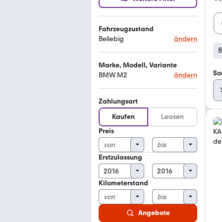
Fahrzeugzustand
Beliebig
ändern
Marke, Modell, Variante
So
BMW M2
ändern
Zahlungsart
Kaufen
Leasen
Preis
Erstzulassung
Kilometerstand
Angebote