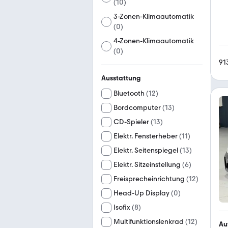
(
10
)
3-Zonen-Klimaautomatik
(
0
)
4-Zonen-Klimaautomatik
(
0
)
91
Ausstattung
Bluetooth
(
12
)
Bordcomputer
(
13
)
CD-Spieler
(
13
)
Elektr. Fensterheber
(
11
)
Elektr. Seitenspiegel
(
13
)
Elektr. Sitzeinstellung
(
6
)
Freisprecheinrichtung
(
12
)
Head-Up Display
(
0
)
Isofix
(
8
)
Multifunktionslenkrad
(
12
)
Au