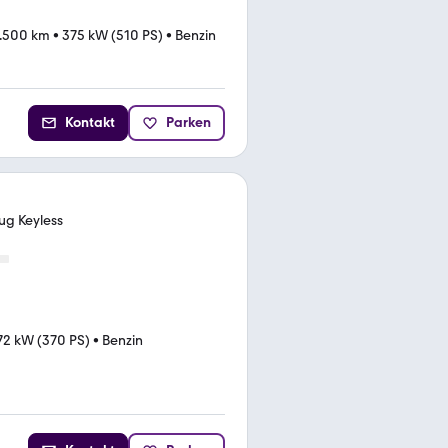
.500 km
•
375 kW (510 PS)
•
Benzin
Kontakt
Parken
ug Keyless
72 kW (370 PS)
•
Benzin