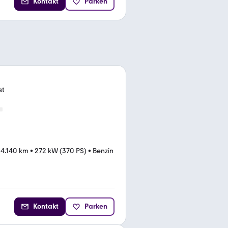
Kontakt
Parken
st
4.140 km
•
272 kW (370 PS)
•
Benzin
Kontakt
Parken