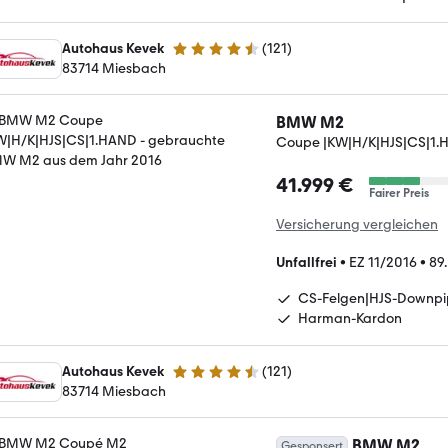
Autohaus Kevek
(
121
)
4.5 Sterne
83714 Miesbach
BMW M2
Coupe |KW|H/K|HJS|CS|1
41.999 €
Fairer Preis
Versicherung vergleichen
Unfallfrei
•
EZ 11/2016
•
89
CS-Felgen|HJS-Downpi
Harman-Kardon
Autohaus Kevek
(
121
)
4.5 Sterne
83714 Miesbach
BMW M2
Gesponsert