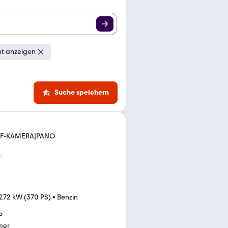
ht anzeigen
Suche speichern
RF-KAMERA|PANO
272 kW (370 PS)
•
Benzin
P
mer