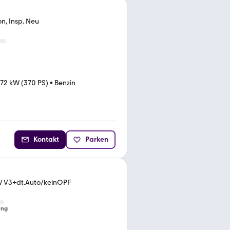
n, Insp. Neu
72 kW (370 PS)
•
Benzin
Kontakt
Parken
V3+dt.Auto/keinOPF
ung