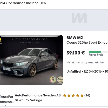
4.9 Sterne
794 Oberhausen Rheinhausen
BMW M2
Coupe 320hp Sport Exhau
39.100 €
Fairer Preis
Versicherung vergleichen
Unfallfrei
•
EZ 04/2016
•
10
AutoPerformance Sweden AB
(
14
)
4.8 Sterne
SE-23539 Vellinge