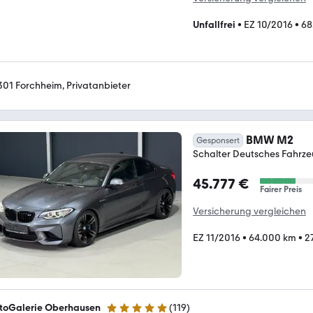
Unfallfrei
•
EZ 10/2016
•
68
301 Forchheim, Privatanbieter
BMW M2
Gesponsert
Schalter Deutsches Fahrze
45.777 €
Fairer Preis
Versicherung vergleichen
EZ 11/2016
•
64.000 km
•
2
toGalerie Oberhausen
(
119
)