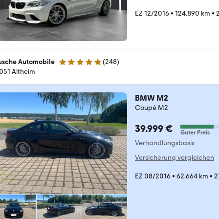
EZ 12/2016
•
124.890 km
•
usche Automobile
(
248
)
4.9 Sterne
051 Altheim
BMW M2
Coupé M2
39.999 €
Guter Preis
Verhandlungsbasis
Versicherung vergleichen
EZ 08/2016
•
62.664 km
•
2