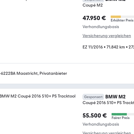
Coupé M2
47.950 €
Erhöhter Preis
Verhandlungsbasis
Versicherung vergleichen
EZ 11/2016
•
71.842 km
•
27
-6222BA Maastricht, Privatanbieter
BMW M2
Gesponsert
Coupé 2016 510+ PS Track
55.500 €
Fairer Preis
Verhandlungsbasis
Versicherung vergleichen