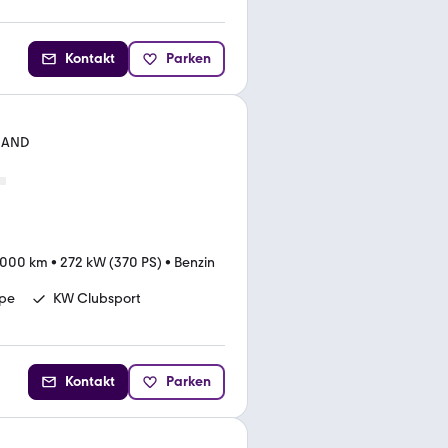
Kontakt
Parken
.HAND
.000 km
•
272 kW (370 PS)
•
Benzin
pe
KW Clubsport
Kontakt
Parken