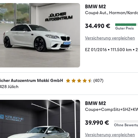
BMW M2
Coupé Aut., Harman/Kardo
34.490 €
Guter Preis
Versicherung vergleichen
EZ 01/2016
•
111.500 km
•
2
licher Autozentrum Makki GmbH
(
407
)
4.4 Sterne
428 Jülich
BMW M2
Coupe+CompSitz+SHZ+KW 
39.990 €
Ohne Bewert
Versicherung vergleichen