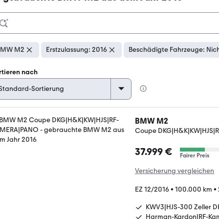
BMW M2
Erstzulassung: 2016
Beschädigte Fahrzeuge: Nic
rtieren nach
BMW M2
Coupe DKG|H&K|KW|HJS|
37.999 €
Fairer Preis
Versicherung vergleichen
EZ 12/2016
•
100.000 km
•
KWV3|HJS-300 Zeller D
Harman-Kardon|RF-Ka