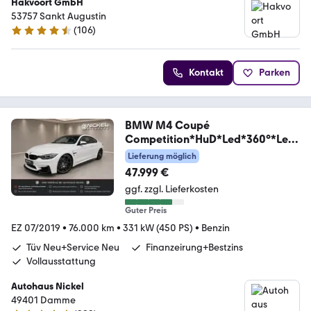
Hakvoort GmbH
53757 Sankt Augustin
(
106
)
4.5 Sterne
Kontakt
Parken
BMW M4 Coupé
Competition*HuD*Led*360°*Led
er*kein OPF
Lieferung möglich
47.999 €
ggf. zzgl. Lieferkosten
Guter Preis
EZ 07/2019
•
76.000 km
•
331 kW (450 PS)
•
Benzin
Tüv Neu+Service Neu
Finanzeirung+Bestzins
Vollausstattung
Autohaus Nickel
49401 Damme