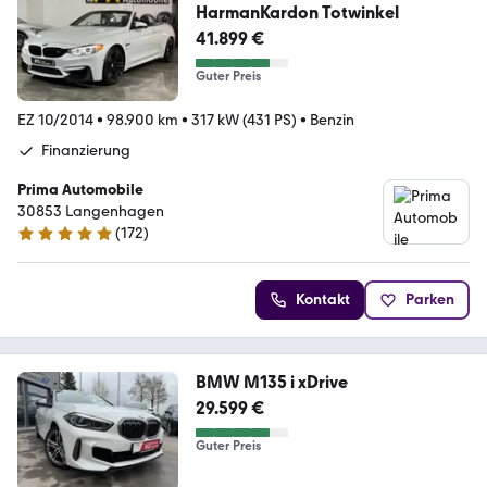
HarmanKardon Totwinkel
41.899 €
Guter Preis
EZ 10/2014
•
98.900 km
•
317 kW (431 PS)
•
Benzin
Finanzierung
Prima Automobile
30853 Langenhagen
(
172
)
4.9 Sterne
Kontakt
Parken
BMW M135 i xDrive
29.599 €
Guter Preis