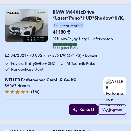
BMW M440i xDrive
*Laser*Pano*HUD*Shadow*H/K*
ACC*CAM*
Lieferung möglich
41.180 €
19% MwSt.
ggf. zzgl. Lieferkosten
Sehr guter Preis
EZ 04/2021
•
70.802 km
•
275 kW (374 PS)
•
Benzin
Keyless Entry&Go + SHZ
M Technik Paket
Parklenkassistent
WELLER Performance GmbH & Co. KG
59067 Hamm
(
176
)
4.6 Sterne
Kontakt
Parken