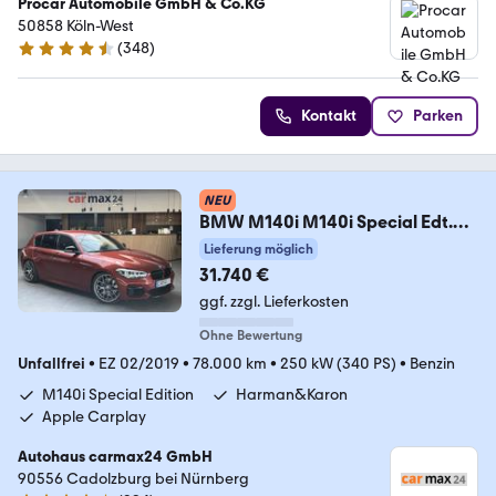
Procar Automobile GmbH & Co.KG
50858 Köln-West
(
348
)
4.4 Sterne
Kontakt
Parken
NEU
BMW M140i M140i Special Edt.
Harman&Kardon Navi Carp
Lieferung möglich
31.740 €
ggf. zzgl. Lieferkosten
Ohne Bewertung
Unfallfrei
•
EZ 02/2019
•
78.000 km
•
250 kW (340 PS)
•
Benzin
M140i Special Edition
Harman&Karon
Apple Carplay
Autohaus carmax24 GmbH
90556 Cadolzburg bei Nürnberg