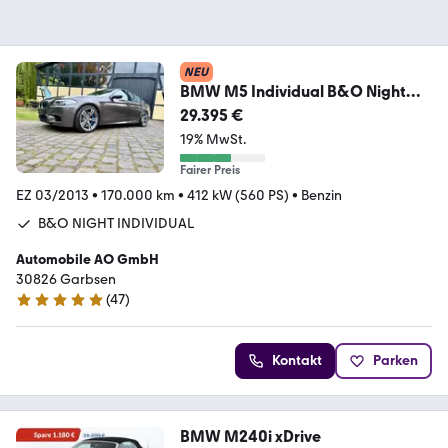
NEU
BMW M5 Individual B&O Night
Vision Alcantara H-UP 36
29.395 €
19% MwSt.
Fairer Preis
EZ 03/2013
•
170.000 km
•
412 kW (560 PS)
•
Benzin
B&O NIGHT INDIVIDUAL
Automobile AO GmbH
30826 Garbsen
(
47
)
5 Sterne
Kontakt
Parken
BMW M240i xDrive