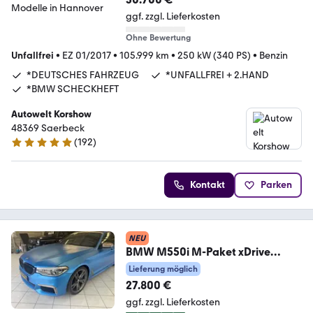
ggf. zzgl. Lieferkosten
Ohne Bewertung
Unfallfrei
•
EZ 01/2017
•
105.999 km
•
250 kW (340 PS)
•
Benzin
*DEUTSCHES FAHRZEUG
*UNFALLFREI + 2.HAND
*BMW SCHECKHEFT
Autowelt Korshow
48369 Saerbeck
(
192
)
4.9 Sterne
Kontakt
Parken
NEU
BMW M550i M-Paket xDrive
HeadUp Soft-Close Schiebed.
Lieferung möglich
27.800 €
ggf. zzgl. Lieferkosten