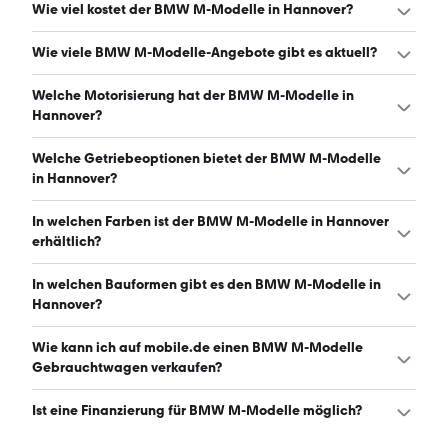
Wie viel kostet der BMW M-Modelle in Hannover?
Ein guter Preis für einen BMW M-Modelle in Hannover
Wie viele BMW M-Modelle-Angebote gibt es aktuell?
liegt zwischen 47.607 € und 104.580 €. Leasingangebote
starten ab 352 € monatlich. (Stand: 7.8.2026)
Es gibt insgesamt 181 BMW M-Modelle bei mobile.de,
Welche Motorisierung hat der BMW M-Modelle in
davon 147 Gebraucht- und 34 Neuwagen. (Stand:
Hannover?
7.8.2026)
Der BMW M-Modelle in Hannover hat Leistungen
Welche Getriebeoptionen bietet der BMW M-Modelle
zwischen 300 und 727 PS. (Stand: 7.8.2026)
in Hannover?
Der BMW M-Modelle in Hannover ist mit automatischem,
In welchen Farben ist der BMW M-Modelle in Hannover
manuellem und halbautomatischem Getriebe erhältlich.
erhältlich?
(Stand: 7.8.2026)
Den BMW M-Modelle in Hannover gibt es in folgenden
In welchen Bauformen gibt es den BMW M-Modelle in
Farben: grau, schwarz, blau, weiß, grün, rot, silber,
Hannover?
orange, gelb, lila und braun. Die häufigste Farbe ist grau.
(Stand: 7.8.2026)
Den BMW M-Modelle in Hannover gibt es in folgenden
Wie kann ich auf mobile.de einen BMW M-Modelle
Bauformen: Sportwagen/Coupé, Limousine, Kombi und
Gebrauchtwagen verkaufen?
Cabrio. (Stand: 7.8.2026)
Alle Informationen zum Verkauf an mobile.de-
Ist eine Finanzierung für BMW M-Modelle möglich?
Ankaufstationen oder per Inserat auf mobile.de gibt es
auf unserer
Auto verkaufen
Seite.