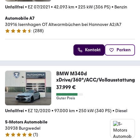
Unfallfrei
•
EZ 07/2021
•
42.093 km
•
225 kW (306 PS)
•
Benzin
Automobile A7
30916 Isernhagen OT Altwarmbüchen bei Hannover A2/A7
(
288
)
4.7 Sterne
Kontakt
Parken
BMW M340d
xDrive/360°/ACC/Vollausstattung
37.999 €
Guter Preis
Unfallfrei
•
EZ 12/2020
•
97.000 km
•
250 kW (340 PS)
•
Diesel
S-Motors Automobile
30938 Burgwedel
(
1
)
5 Sterne