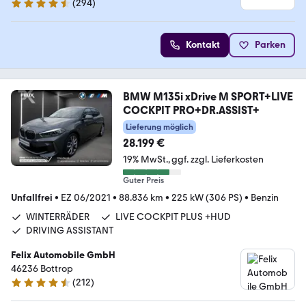
(
294
)
4.7 Sterne
Kontakt
Parken
BMW M135i xDrive M SPORT+LIVE
COCKPIT PRO+DR.ASSIST+
Lieferung möglich
28.199 €
19% MwSt.
ggf. zzgl. Lieferkosten
Guter Preis
Unfallfrei
•
EZ 06/2021
•
88.836 km
•
225 kW (306 PS)
•
Benzin
WINTERRÄDER
LIVE COCKPIT PLUS +HUD
DRIVING ASSISTANT
Felix Automobile GmbH
46236 Bottrop
(
212
)
4.5 Sterne