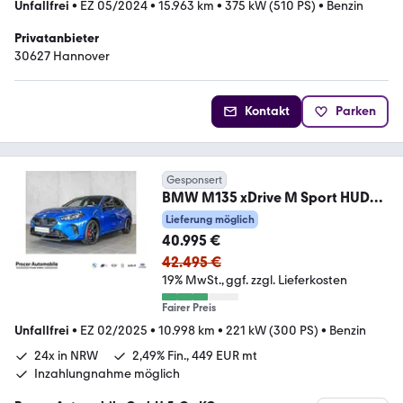
Unfallfrei
•
EZ 05/2024
•
15.963 km
•
375 kW (510 PS)
•
Benzin
Privatanbieter
30627 Hannover
Kontakt
Parken
Gesponsert
BMW M135 xDrive M Sport HUD
360°KAM RFK NAVI LED LM
Lieferung möglich
40.995 €
42.495 €
19% MwSt.
ggf. zzgl. Lieferkosten
Fairer Preis
Unfallfrei
•
EZ 02/2025
•
10.998 km
•
221 kW (300 PS)
•
Benzin
24x in NRW
2,49% Fin., 449 EUR mt
Inzahlungnahme möglich