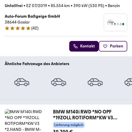
Unfallfrei
•
EZ 07/2019
•
85.554 km
•
390 kW (530 PS)
•
Benzin
Auto-Forum Baßgeige GmbH
38644 Goslar
(
42
)
4.9 Sterne
Kontakt
Parken
Ähnliche Fahrzeuge des Anbieters
BMW M140i RWD *NO OPF
*19ZOLL ROTIFORM*KW V3
*2.HAND
Lieferung möglich
30.700 €