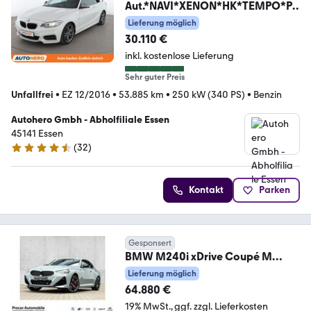
Aut.*NAVI*XENON*HK*TEMPO*PD
C*SH
Lieferung möglich
30.110 €
inkl. kostenlose Lieferung
Sehr guter Preis
Unfallfrei
•
EZ 12/2016
•
53.885 km
•
250 kW (340 PS)
•
Benzin
Autohero Gmbh - Abholfiliale Essen
45141 Essen
(
32
)
4.7 Sterne
Kontakt
Parken
Gesponsert
BMW M240i xDrive Coupé M
Sport Pro DA PA+ ACC AHK 19
Lieferung möglich
64.880 €
19% MwSt.
ggf. zzgl. Lieferkosten