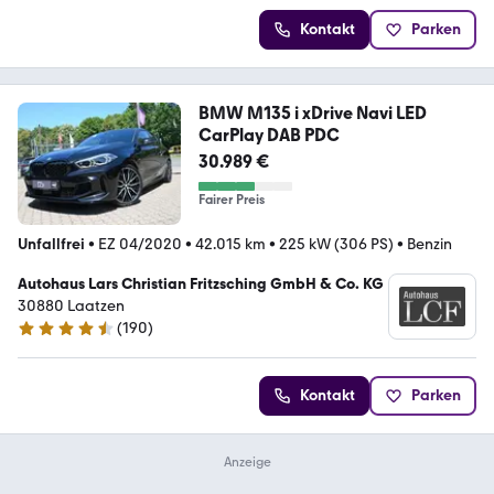
Kontakt
Parken
BMW M135 i xDrive Navi LED
CarPlay DAB PDC
30.989 €
Fairer Preis
Unfallfrei
•
EZ 04/2020
•
42.015 km
•
225 kW (306 PS)
•
Benzin
Autohaus Lars Christian Fritzsching GmbH & Co. KG
30880 Laatzen
(
190
)
4.4 Sterne
Kontakt
Parken