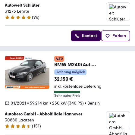
Autowelt Schlüter
31275 Lehrte
(
96
)
4.9 Sterne
Kontakt
Parken
NEU
BMW M240i Aut.
*NAVI*LED*PDC*MEMORY*LENK
Lieferung möglich
RADHZG*
32.150 €
inkl. kostenlose Lieferung
Sehr guter Preis
EZ 01/2021
•
59.214 km
•
250 kW (340 PS)
•
Benzin
Autohero GmbH - Abholfiliale Hannover
30880 Laatzen
(
151
)
4.7 Sterne