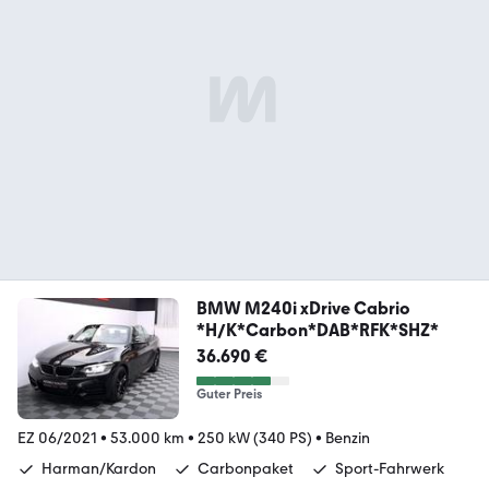
BMW M240i xDrive Cabrio
*H/K*Carbon*DAB*RFK*SHZ*
36.690 €
Guter Preis
EZ 06/2021
•
53.000 km
•
250 kW (340 PS)
•
Benzin
Harman/Kardon
Carbonpaket
Sport-Fahrwerk