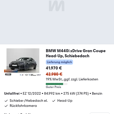
BMW M440i xDrive Gran Coupe
Head-Up, Schiebedach
Lieferung möglich
41.970 €
42.980 €
19% MwSt.
ggf. zzgl. Lieferkosten
Guter Preis
Unfallfrei
•
EZ 12/2022
•
84.992 km
•
275 kW (374 PS)
•
Benzin
Schiebe-/Hebedach el.
Head-Up
Rückfahrkamera