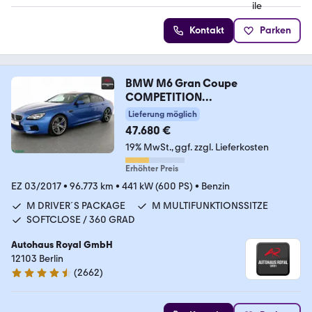
Kontakt
Parken
BMW M6 Gran Coupe
COMPETITION
BANG+O,CARBON,TV,HUD
Lieferung möglich
47.680 €
19% MwSt.
ggf. zzgl. Lieferkosten
Erhöhter Preis
EZ 03/2017
•
96.773 km
•
441 kW (600 PS)
•
Benzin
M DRIVER´S PACKAGE
M MULTIFUNKTIONSSITZE
SOFTCLOSE / 360 GRAD
Autohaus Royal GmbH
12103 Berlin
(
2662
)
4.6 Sterne