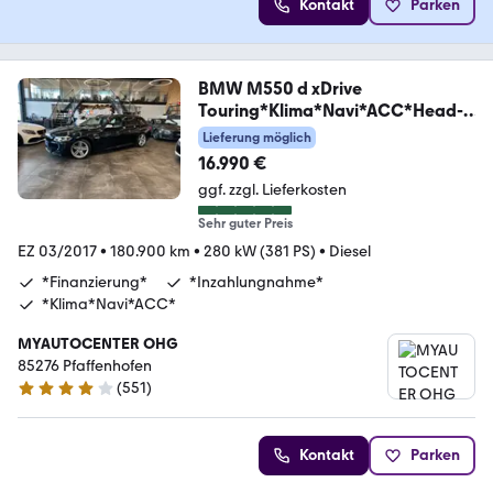
Kontakt
Parken
BMW M550 d xDrive
Touring*Klima*Navi*ACC*Head-
Up*
Lieferung möglich
16.990 €
ggf. zzgl. Lieferkosten
Sehr guter Preis
EZ 03/2017
•
180.900 km
•
280 kW (381 PS)
•
Diesel
*Finanzierung*
*Inzahlungnahme*
*Klima*Navi*ACC*
MYAUTOCENTER OHG
85276 Pfaffenhofen
(
551
)
4.2 Sterne
Kontakt
Parken