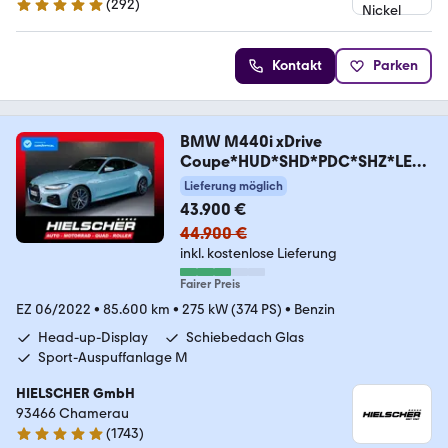
(
292
)
4.8 Sterne
Kontakt
Parken
BMW M440i xDrive
Coupe*HUD*SHD*PDC*SHZ*LED*
18"*
Lieferung möglich
43.900 €
44.900 €
inkl. kostenlose Lieferung
Fairer Preis
EZ 06/2022
•
85.600 km
•
275 kW (374 PS)
•
Benzin
Head-up-Display
Schiebedach Glas
Sport-Auspuffanlage M
HIELSCHER GmbH
93466 Chamerau
(
1743
)
4.9 Sterne