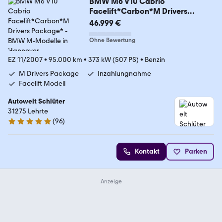
BMW M6 V10 Cabrio
Facelift*Carbon*M Drivers
Package*
46.999 €
Ohne Bewertung
EZ 11/2007
•
95.000 km
•
373 kW (507 PS)
•
Benzin
M Drivers Package
Inzahlungnahme
Facelift Modell
Autowelt Schlüter
31275 Lehrte
(
96
)
4.9 Sterne
Kontakt
Parken