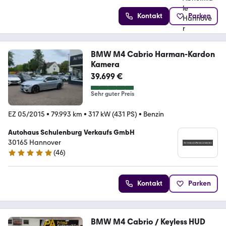
Kontakt
Parken
BMW M4 Cabrio Harman-Kardon
Kamera
39.699 €
Sehr guter Preis
EZ 05/2015
•
79.993 km
•
317 kW (431 PS)
•
Benzin
Autohaus Schulenburg Verkaufs GmbH
30165 Hannover
(
46
)
4.8 Sterne
Kontakt
Parken
BMW M4 Cabrio / Keyless HUD