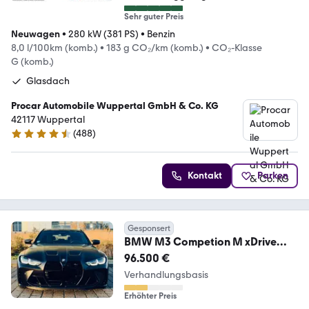
Sehr guter Preis
Neuwagen
•
280 kW (381 PS)
•
Benzin
8,0 l/100km (komb.)
•
183 g CO₂/km (komb.)
•
CO₂-Klasse
G (komb.)
Glasdach
Procar Automobile Wuppertal GmbH & Co. KG
42117 Wuppertal
(
488
)
4.5 Sterne
Kontakt
Parken
Gesponsert
BMW M3 Competion M xDrive
Touring Frozen Black
96.500 €
Verhandlungsbasis
Erhöhter Preis