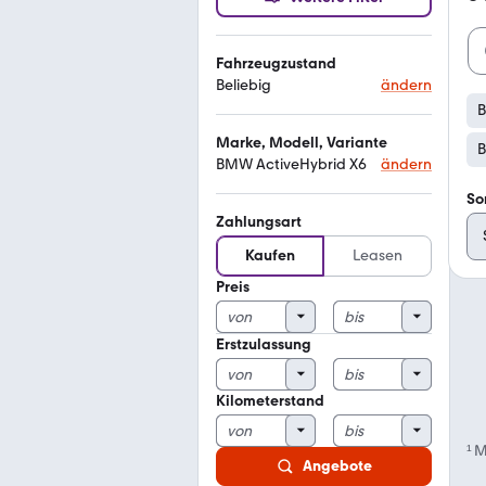
Fahrzeugzustand
Beliebig
ändern
B
Marke, Modell, Variante
B
BMW ActiveHybrid X6
ändern
So
Zahlungsart
Kaufen
Leasen
Preis
Erstzulassung
Kilometerstand
¹
M
Angebote