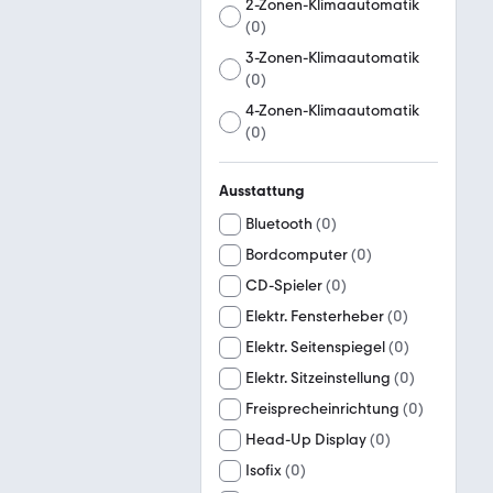
2-Zonen-Klimaautomatik
(
0
)
3-Zonen-Klimaautomatik
(
0
)
4-Zonen-Klimaautomatik
(
0
)
Ausstattung
Bluetooth
(
0
)
Bordcomputer
(
0
)
CD-Spieler
(
0
)
Elektr. Fensterheber
(
0
)
Elektr. Seitenspiegel
(
0
)
Elektr. Sitzeinstellung
(
0
)
Freisprecheinrichtung
(
0
)
Head-Up Display
(
0
)
Isofix
(
0
)