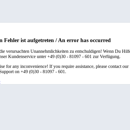
n Fehler ist aufgetreten / An error has occurred
 die verursachten Unannehmlichkeiten zu entschuldigen! Wenn Du Hilfe
unser Kundenservice unter +49 (0)30 - 81097 - 601 zur Verfügung.
se for any inconvenience! If you require assistance, please contact our
upport on +49 (0)30 - 81097 - 601.
e