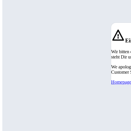
Ei
Wir bitten
steht Dir 
We apologi
Customer S
Homepag