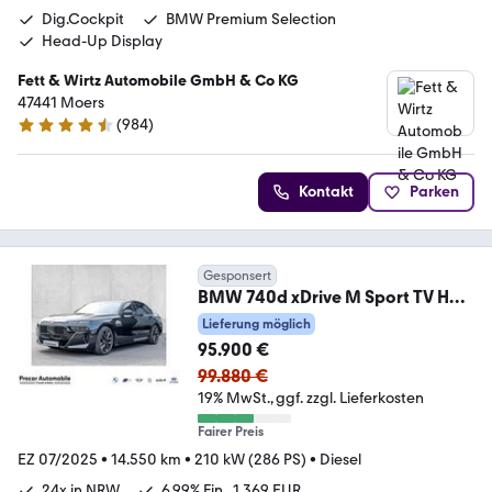
Dig.Cockpit
BMW Premium Selection
Head-Up Display
Fett & Wirtz Automobile GmbH & Co KG
47441 Moers
(
984
)
4.4 Sterne
Kontakt
Parken
Gesponsert
BMW 740d xDrive M Sport TV HUD
PANO ACC 360°KAM RFK
Lieferung möglich
95.900 €
99.880 €
19% MwSt.
ggf. zzgl. Lieferkosten
Fairer Preis
EZ 07/2025
•
14.550 km
•
210 kW (286 PS)
•
Diesel
24x in NRW
6,99% Fin., 1.369 EUR