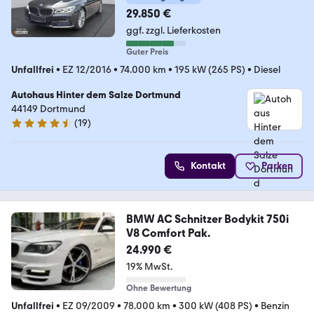
29.850 €
ggf. zzgl. Lieferkosten
Guter Preis
Unfallfrei
•
EZ 12/2016
•
74.000 km
•
195 kW (265 PS)
•
Diesel
Autohaus Hinter dem Salze Dortmund
44149 Dortmund
(
19
)
4.4 Sterne
Kontakt
Parken
BMW AC Schnitzer Bodykit 750i
V8 Comfort Pak.
24.990 €
19% MwSt.
Ohne Bewertung
Unfallfrei
•
EZ 09/2009
•
78.000 km
•
300 kW (408 PS)
•
Benzin