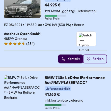
44.995 €
19% MwSt.
ggf. zzgl. Lieferkosten
Fairer Preis
EZ 05/2021
•
119.550 km
•
390 kW (530 PS)
•
Benzin
Autohaus Cyran GmbH
48599 Gronau
(
254
)
4.6 Sterne
Kontakt
Parken
BMW 745e L xDrive iPerformance
Aut.*NAVI*LASER*ACC*
Lieferung möglich
41.160 €
inkl. kostenlose Lieferung
Guter Preis