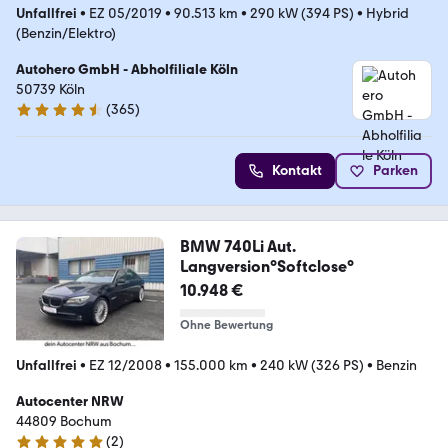
Unfallfrei
•
EZ 05/2019
•
90.513 km
•
290 kW (394 PS)
•
Hybrid
(Benzin/Elektro)
Autohero GmbH - Abholfiliale Köln
50739 Köln
(
365
)
4.6 Sterne
Kontakt
Parken
BMW 740Li Aut.
Langversion°Softclose°
10.948 €
Ohne Bewertung
Unfallfrei
•
EZ 12/2008
•
155.000 km
•
240 kW (326 PS)
•
Benzin
Autocenter NRW
44809 Bochum
(
2
)