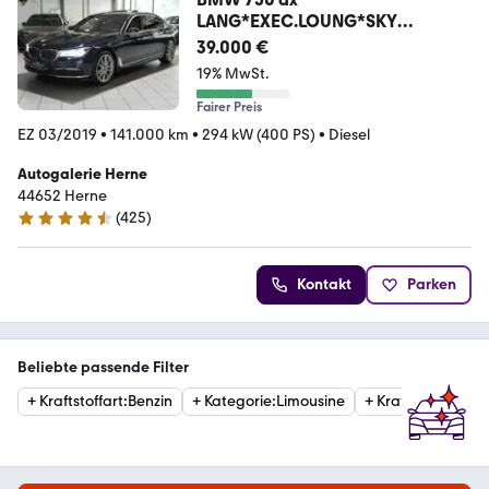
LANG*EXEC.LOUNG*SKY
LOUNGE*FOND TV*BOWERS
39.000 €
19% MwSt.
Fairer Preis
EZ 03/2019
•
141.000 km
•
294 kW (400 PS)
•
Diesel
Autogalerie Herne
44652 Herne
(
425
)
4.6 Sterne
Kontakt
Parken
Beliebte passende Filter
+
Kraftstoffart
:
Benzin
+
Kategorie
:
Limousine
+
Kraftstoffart
:
Die