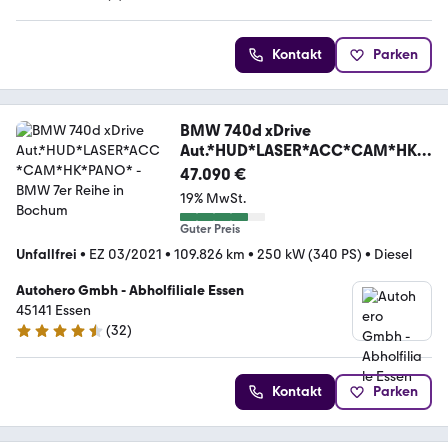
5 Sterne
Kontakt
Parken
BMW 740d xDrive
Aut.*HUD*LASER*ACC*CAM*HK*
PANO*
47.090 €
19% MwSt.
Guter Preis
Unfallfrei
•
EZ 03/2021
•
109.826 km
•
250 kW (340 PS)
•
Diesel
Autohero Gmbh - Abholfiliale Essen
45141 Essen
(
32
)
4.7 Sterne
Kontakt
Parken