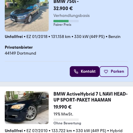
BMW 750i -
32.900 €
Verhandlungsbasis
Fairer Preis
Unfallfrei
•
EZ 01/2018
•
131.158 km
•
330 kW (449 PS)
•
Benzin
Privatanbieter
44149 Dortmund
Kontakt
Parken
BMW ActiveHybrid 7 L NAVI HEAD-
UP SPORT-PAKET HAAMAN
19.990 €
19% MwSt.
Ohne Bewertung
Unfallfrei
•
EZ 07/2010
•
133.722 km
•
330 kW (449 PS)
•
Hybrid