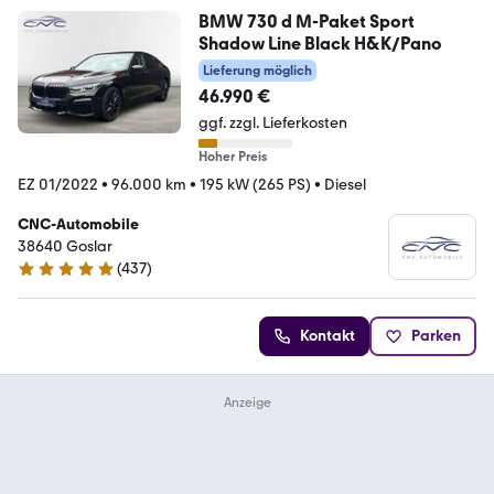
BMW 730 d M-Paket Sport
Shadow Line Black H&K/Pano
Lieferung möglich
46.990 €
ggf. zzgl. Lieferkosten
Hoher Preis
EZ 01/2022
•
96.000 km
•
195 kW (265 PS)
•
Diesel
CNC-Automobile
38640 Goslar
(
437
)
4.9 Sterne
Kontakt
Parken