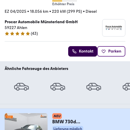
Erhöhter Preis
EZ 04/2025
•
18.056 km
•
220 kW (299 PS)
•
Diesel
Procar Automobile Münsterland GmbH
59227 Ahlen
(
43
)
5 Sterne
Kontakt
Parken
Ähnliche Fahrzeuge des Anbieters
NEU
BMW 730d
Lim*MEMORY*360°*LED*
Lieferung möglich