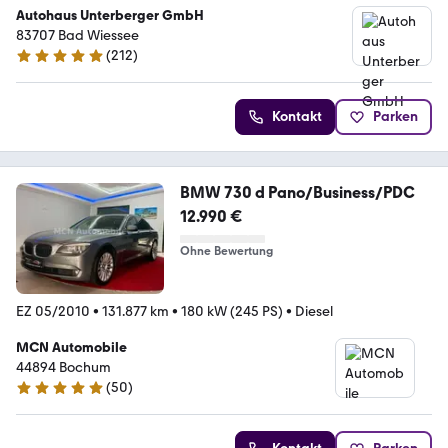
Autohaus Unterberger GmbH
83707 Bad Wiessee
(
212
)
4.8 Sterne
Kontakt
Parken
BMW 730 d Pano/Business/PDC
12.990 €
Ohne Bewertung
EZ 05/2010
•
131.877 km
•
180 kW (245 PS)
•
Diesel
MCN Automobile
44894 Bochum
(
50
)
5 Sterne