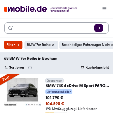
Filter
BMW 7er Reihe
Beschädigte Fahrzeuge: Nicht 
68 BMW 7er Reihe in Bochum
Sortieren
Kachelansicht
Top
Gesponsert
BMW 740d xDrive M Sport PANO
ACC 360°KAM RFK NAVI
Lieferung möglich
101.790 €
104.590 €
19% MwSt.
ggf. zzgl. Lieferkosten