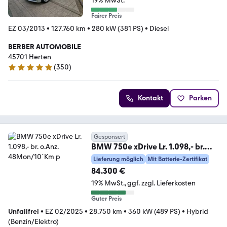
19% MwSt.
Fairer Preis
EZ 03/2013
•
127.760 km
•
280 kW (381 PS)
•
Diesel
BERBER AUTOMOBILE
45701 Herten
(
350
)
4.9 Sterne
Kontakt
Parken
Gesponsert
BMW 750e xDrive Lr. 1.098,- br.
o.Anz. 48Mon/10`Km p
Lieferung möglich
Mit Batterie-Zertifikat
84.300 €
19% MwSt.
ggf. zzgl. Lieferkosten
Guter Preis
Unfallfrei
•
EZ 02/2025
•
28.750 km
•
360 kW (489 PS)
•
Hybrid
(Benzin/Elektro)