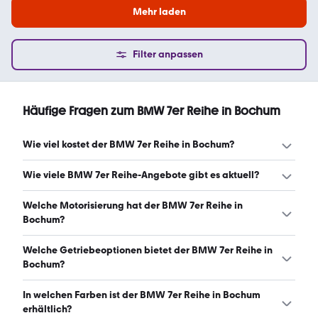
Mehr laden
Filter anpassen
Häufige Fragen zum BMW 7er Reihe in Bochum
Wie viel kostet der BMW 7er Reihe in Bochum?
Ein guter Preis für einen BMW 7er Reihe in Bochum liegt
Wie viele BMW 7er Reihe-Angebote gibt es aktuell?
zwischen 11.425 € und 82.485 €. Leasingangebote
starten ab 654 € monatlich. (Stand: 7.8.2026)
Es gibt insgesamt 68 BMW 7er Reihe bei mobile.de, davon
Welche Motorisierung hat der BMW 7er Reihe in
67 Gebraucht- und 1 Neuwagen. (Stand: 7.8.2026)
Bochum?
Der BMW 7er Reihe in Bochum hat Leistungen zwischen
Welche Getriebeoptionen bietet der BMW 7er Reihe in
245 und 489 PS. (Stand: 7.8.2026)
Bochum?
Der BMW 7er Reihe in Bochum ist mit automatischem
In welchen Farben ist der BMW 7er Reihe in Bochum
Getriebe erhältlich. (Stand: 7.8.2026)
erhältlich?