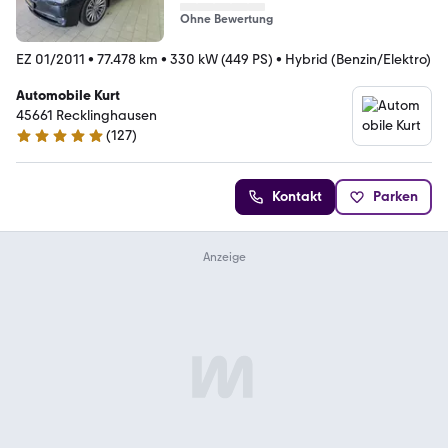
Ohne Bewertung
EZ 01/2011
•
77.478 km
•
330 kW (449 PS)
•
Hybrid (Benzin/Elektro)
Automobile Kurt
45661 Recklinghausen
(
127
)
4.8 Sterne
Kontakt
Parken