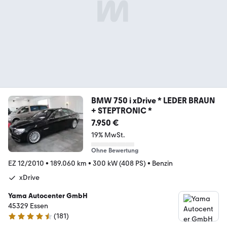
BMW 750 i xDrive * LEDER BRAUN
+ STEPTRONIC *
7.950 €
19% MwSt.
Ohne Bewertung
EZ 12/2010
•
189.060 km
•
300 kW (408 PS)
•
Benzin
xDrive
Yama Autocenter GmbH
45329 Essen
(
181
)
4.7 Sterne