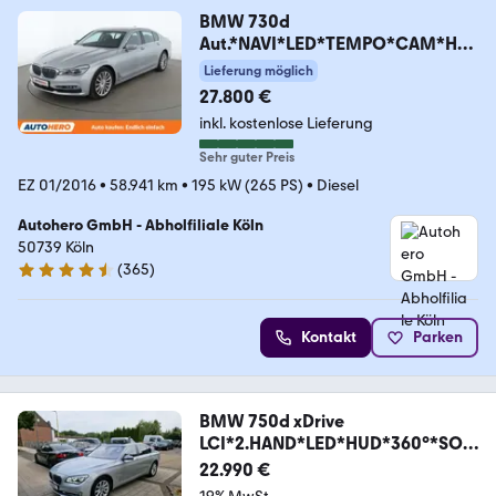
BMW 730d
Aut.*NAVI*LED*TEMPO*CAM*HU
D*AHK*PDC*
Lieferung möglich
27.800 €
inkl. kostenlose Lieferung
Sehr guter Preis
EZ 01/2016
•
58.941 km
•
195 kW (265 PS)
•
Diesel
Autohero GmbH - Abholfiliale Köln
50739 Köln
(
365
)
4.6 Sterne
Kontakt
Parken
BMW 750d xDrive
LCI*2.HAND*LED*HUD*360°*SOF
T*AHK*ACC
22.990 €