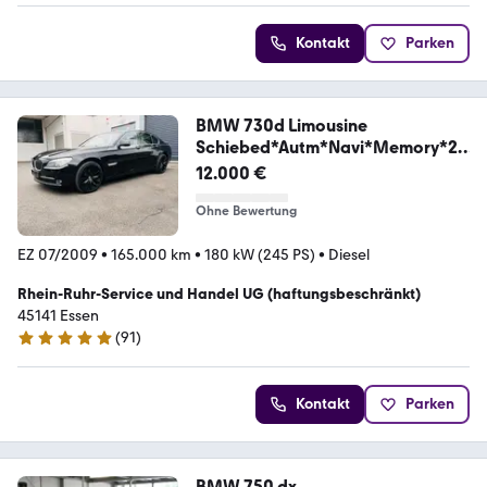
Kontakt
Parken
BMW 730d Limousine
Schiebed*Autm*Navi*Memory*20
Zoll*
12.000 €
Ohne Bewertung
EZ 07/2009
•
165.000 km
•
180 kW (245 PS)
•
Diesel
Rhein-Ruhr-Service und Handel UG (haftungsbeschränkt)
45141 Essen
(
91
)
4.8 Sterne
Kontakt
Parken
BMW 750 dx