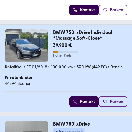
Kontakt
Parken
BMW 750i xDrive Individual
*Massage,Soft-Close*
39.900 €
Hoher Preis
Unfallfrei
•
EZ 01/2018
•
100.000 km
•
330 kW (449 PS)
•
Benzin
Privatanbieter
44894 Bochum
Kontakt
Parken
BMW 750i xDrive
Lieferung möglich