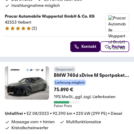
Inzahlungnahme möglich
Procar Automobile Wuppertal GmbH & Co. KG
42553 Velbert
(
2
)
5 Sterne
Kontakt
Parken
Gesponsert
BMW 740d xDrive M Sportpaket
Pro Standhzg Executive
Lieferung möglich
75.890 €
19% MwSt.
ggf. zzgl. Lieferkosten
Fairer Preis
Unfallfrei
•
EZ 08/2023
•
92.390 km
•
220 kW (299 PS)
•
Diesel
Massage vorn + hinten
Multifunktionssitze
Kristallscheinwerfer