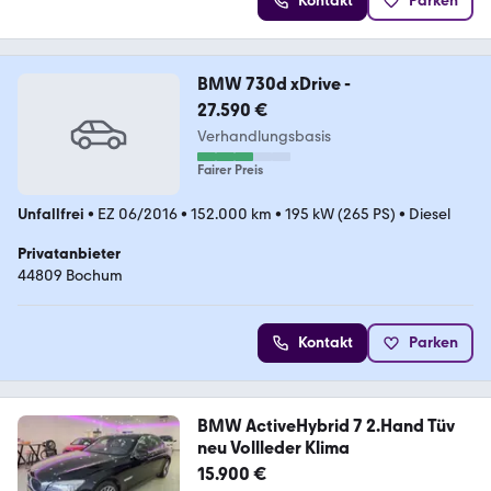
Kontakt
Parken
BMW 730d xDrive -
27.590 €
Verhandlungsbasis
Fairer Preis
Unfallfrei
•
EZ 06/2016
•
152.000 km
•
195 kW (265 PS)
•
Diesel
Privatanbieter
44809 Bochum
Kontakt
Parken
BMW ActiveHybrid 7 2.Hand Tüv
neu Vollleder Klima
15.900 €