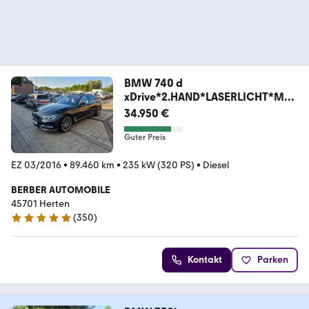
BMW 740 d
xDrive*2.HAND*LASERLICHT*MAS
SAGE*VOLLAUSST
34.950 €
Guter Preis
EZ 03/2016
•
89.460 km
•
235 kW (320 PS)
•
Diesel
BERBER AUTOMOBILE
45701 Herten
(
350
)
4.9 Sterne
Kontakt
Parken