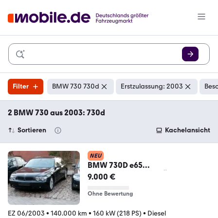
Filter
BMW 730 730d
Erstzulassung: 2003
Besc
2 BMW 730 aus 2003: 730d
Sortieren
Kachelansicht
NEU
BMW 730D e65
Checkheftgepflegt TÜV NEU 8 F...
9.000 €
Ohne Bewertung
EZ 06/2003
•
140.000 km
•
160 kW (218 PS)
•
Diesel