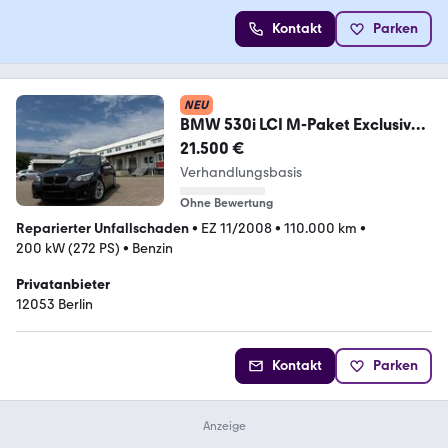
Kontakt
Parken
NEU
BMW 530i LCI M-Paket Exclusive
Edition
21.500 €
Verhandlungsbasis
Ohne Bewertung
Reparierter Unfallschaden
•
EZ 11/2008
•
110.000 km
•
200 kW (272 PS)
•
Benzin
Privatanbieter
12053 Berlin
Kontakt
Parken