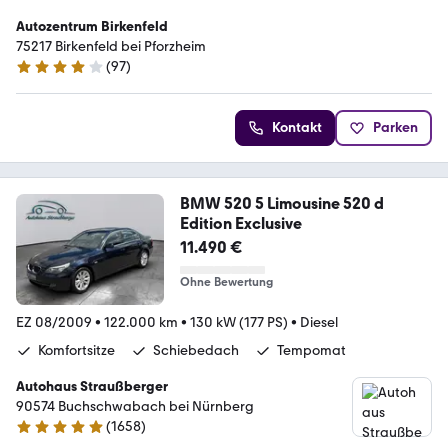
Autozentrum Birkenfeld
75217 Birkenfeld bei Pforzheim
(
97
)
4 Sterne
Kontakt
Parken
BMW 520 5 Limousine 520 d
Edition Exclusive
11.490 €
Ohne Bewertung
EZ 08/2009
•
122.000 km
•
130 kW (177 PS)
•
Diesel
Komfortsitze
Schiebedach
Tempomat
Autohaus Straußberger
90574 Buchschwabach bei Nürnberg
(
1658
)
4.9 Sterne