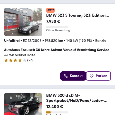
NEU
BMW 523 5 Touring 523i Edition
Exclusive Kette Neu
7.950 €
Ohne Bewertung
Unfallfrei
•
EZ 12/2008
•
198.520 km
•
140 kW (190 PS)
•
Benzin
Autohaus Esau seit 30 Jahre Ankauf Verkauf Vermittlung Service
33758 Schloß Holte
(
26
)
3.9 Sterne
Kontakt
Parken
BMW 520 d xD M-
Sportpaket/HuD/Pano/Leder-
Exclusive
12.400 €