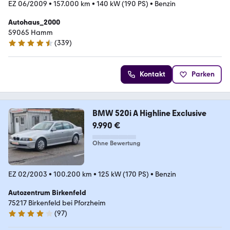
EZ 06/2009
•
157.000 km
•
140 kW (190 PS)
•
Benzin
Autohaus_2000
59065 Hamm
(
339
)
4.6 Sterne
Kontakt
Parken
BMW 520i A Highline Exclusive
9.990 €
Ohne Bewertung
EZ 02/2003
•
100.200 km
•
125 kW (170 PS)
•
Benzin
Autozentrum Birkenfeld
75217 Birkenfeld bei Pforzheim
(
97
)
4 Sterne