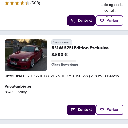
(
308
)
4.3 Sterne
Kontakt
Parken
Gesponsert
BMW 525i Edition Exclusive
Edition Exclusive
8.500 €
Ohne Bewertung
Unfallfrei
•
EZ 05/2009
•
207.500 km
•
160 kW (218 PS)
•
Benzin
Privatanbieter
83451 Piding
Kontakt
Parken