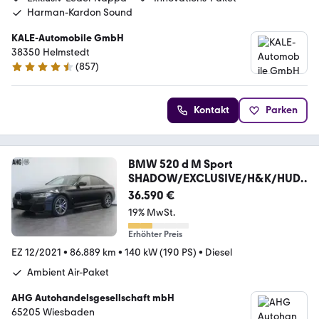
Harman-Kardon Sound
KALE-Automobile GmbH
38350 Helmstedt
(
857
)
4.7 Sterne
Kontakt
Parken
BMW 520 d M Sport
SHADOW/EXCLUSIVE/H&K/HUD/
LASER
36.590 €
19% MwSt.
Erhöhter Preis
EZ 12/2021
•
86.889 km
•
140 kW (190 PS)
•
Diesel
Ambient Air-Paket
AHG Autohandelsgesellschaft mbH
65205 Wiesbaden