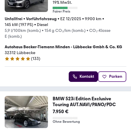
19% MwSt.
Fairer Preis
Unfallfrei
•
Vorführfahrzeug
•
EZ 12/2025
•
9.900 km
•
145 kW (197 PS)
•
Diesel
5,9 l/100km (komb.)
•
154 g CO₂/km (komb.)
•
CO₂-Klasse
E (komb.)
Autohaus Becker-Tiemann Minden - Lübbecke Gmbh & Co. KG
32312 Lübbecke
(
133
)
5 Sterne
Kontakt
Parken
BMW 523i Edition Exclusive
Touring AUT.NAVI/PANO/PDC
7.950 €
Ohne Bewertung