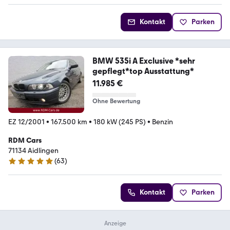
Kontakt
Parken
BMW 535i A Exclusive *sehr
gepflegt*top Ausstattung*
11.985 €
Ohne Bewertung
EZ 12/2001
•
167.500 km
•
180 kW (245 PS)
•
Benzin
RDM Cars
71134 Aidlingen
(
63
)
5 Sterne
Kontakt
Parken