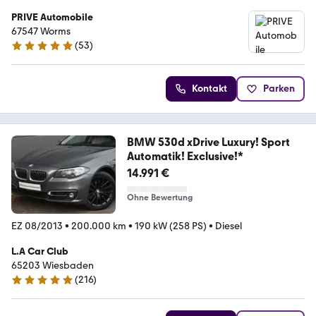
PRIVE Automobile
67547 Worms
(
53
)
4.8 Sterne
Kontakt
Parken
BMW 530d xDrive Luxury! Sport
Automatik! Exclusive!*
14.991 €
Ohne Bewertung
EZ 08/2013
•
200.000 km
•
190 kW (258 PS)
•
Diesel
L.A Car Club
65203 Wiesbaden
(
216
)
4.8 Sterne