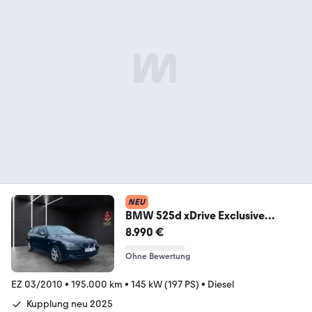
NEU
BMW 525d xDrive Exclusive
SHZ~Xenon~PDC~Navi~TOP
8.990 €
Ohne Bewertung
EZ 03/2010
•
195.000 km
•
145 kW (197 PS)
•
Diesel
Kupplung neu 2025