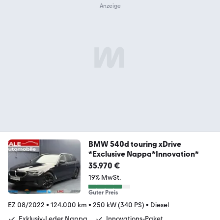
BMW 540d touring xDrive
*Exclusive Nappa*Innovation*
35.970 €
19% MwSt.
Guter Preis
EZ 08/2022
•
124.000 km
•
250 kW (340 PS)
•
Diesel
Exklusiv-Leder Nappa
Innovations-Paket