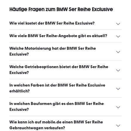
Häufige Fragen zum BMW 5er Reihe Exclusive
Wie viel kostet der BMW 5er Reihe Exclusive?
Ein guter Preis für einen BMW 5er Reihe Exclusive liegt
Wie viele BMW 5er Reihe-Angebote gibt es aktuell?
zwischen 4.992 € und 11.938 €. Leasingangebote starten
ab 774 € monatlich. (Stand: 7.8.2026)
Es gibt insgesamt 118 BMW 5er Reihe bei mobile.de,
Welche Motorisierung hat der BMW 5er Reihe
davon 106 Gebraucht- und 12 Neuwagen. (Stand:
Exclusive?
7.8.2026)
Der BMW 5er Reihe Exclusive hat Leistungen zwischen 170
Welche Getriebeoptionen bietet der BMW 5er Reihe
und 304 PS. (Stand: 7.8.2026)
Exclusive?
Der BMW 5er Reihe Exclusive ist mit automatischem und
In welchen Farben ist der BMW 5er Reihe Exclusive
manuellem Getriebe erhältlich. (Stand: 7.8.2026)
erhältlich?
Den BMW 5er Reihe Exclusive gibt es in folgenden Farben:
In welchen Bauformen gibt es den BMW 5er Reihe
schwarz, grau, silber, blau, grün, rot und gold. Die
Exclusive?
häufigste Farbe ist schwarz. (Stand: 7.8.2026)
Den BMW 5er Reihe Exclusive gibt es in folgenden
Wie kann ich auf mobile.de einen BMW 5er Reihe
Bauformen: Kombi und Limousine. (Stand: 7.8.2026)
Gebrauchtwagen verkaufen?