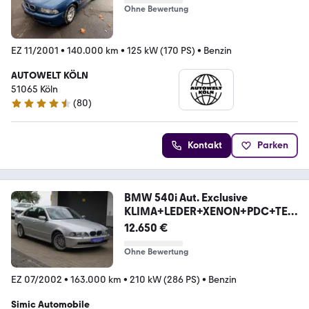
Ohne Bewertung
EZ 11/2001
•
140.000 km
•
125 kW (170 PS)
•
Benzin
AUTOWELT KÖLN
51065 Köln
(
80
)
4.5 Sterne
Kontakt
Parken
BMW 540i Aut. Exclusive
KLIMA+LEDER+XENON+PDC+TEM
POM
12.650 €
Ohne Bewertung
EZ 07/2002
•
163.000 km
•
210 kW (286 PS)
•
Benzin
Simic Automobile