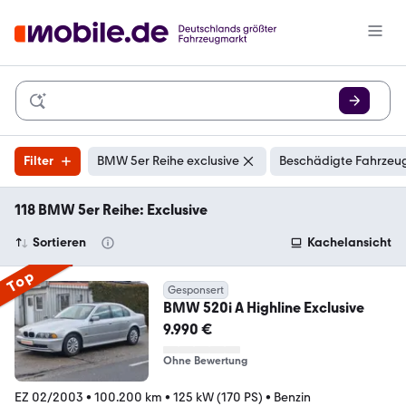
Filter
BMW 5er Reihe exclusive
Beschädigte Fahrzeug
118 BMW 5er Reihe: Exclusive
Sortieren
Kachelansicht
Top
Gesponsert
BMW 520i A Highline Exclusive
9.990 €
Ohne Bewertung
EZ 02/2003
•
100.200 km
•
125 kW (170 PS)
•
Benzin