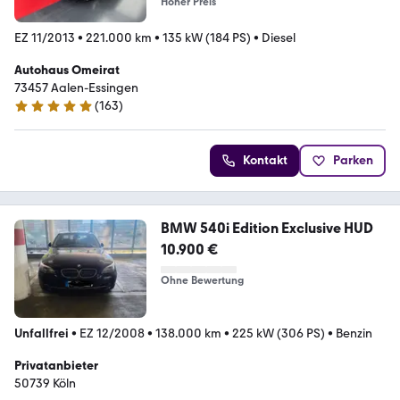
Hoher Preis
EZ 11/2013
•
221.000 km
•
135 kW (184 PS)
•
Diesel
Autohaus Omeirat
73457 Aalen-Essingen
(
163
)
4.8 Sterne
Kontakt
Parken
BMW 540i Edition Exclusive HUD
10.900 €
Ohne Bewertung
Unfallfrei
•
EZ 12/2008
•
138.000 km
•
225 kW (306 PS)
•
Benzin
Privatanbieter
50739 Köln