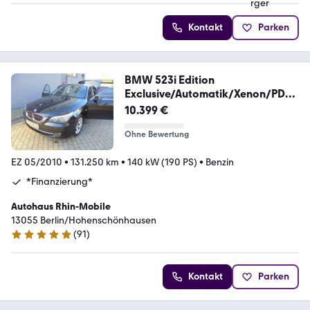
Kontakt
Parken
BMW 523i Edition
Exclusive/Automatik/Xenon/PDC/
SHZ
10.399 €
Ohne Bewertung
EZ 05/2010
•
131.250 km
•
140 kW (190 PS)
•
Benzin
*Finanzierung*
Autohaus Rhin-Mobile
13055 Berlin/Hohenschönhausen
(
91
)
5 Sterne
Kontakt
Parken