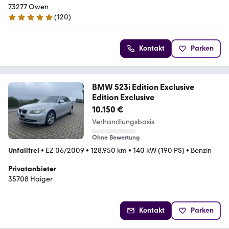
73277 Owen
(
120
)
4.9 Sterne
Kontakt
Parken
BMW 523i Edition Exclusive
Edition Exclusive
10.150 €
Verhandlungsbasis
Ohne Bewertung
Unfallfrei
•
EZ 06/2009
•
128.950 km
•
140 kW (190 PS)
•
Benzin
Privatanbieter
35708 Haiger
Kontakt
Parken