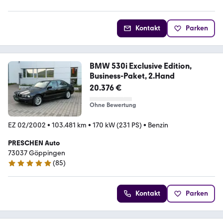
Kontakt
Parken
BMW 530i Exclusive Edition,
Business-Paket, 2.Hand
20.376 €
Ohne Bewertung
EZ 02/2002
•
103.481 km
•
170 kW (231 PS)
•
Benzin
PRESCHEN Auto
73037 Göppingen
(
85
)
4.9 Sterne
Kontakt
Parken