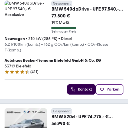
Gesponsert
BMW 540d xDrive - UPE 97.540,- €
#exclusive
77.500 €
19% MwSt.
Sehr guter Preis
Neuwagen
•
210 kW (286 PS)
•
Diesel
6,2 l/100km (komb.)
•
162 g CO₂/km (komb.)
•
CO₂-Klasse
F (komb.)
Autohaus Becker-Tiemann Bielefeld GmbH & Co. KG
33719 Bielefeld
(
411
)
4.7 Sterne
Kontakt
Parken
Gesponsert
BMW 520d - UPE 74.775,- €
#exclusive
56.990 €