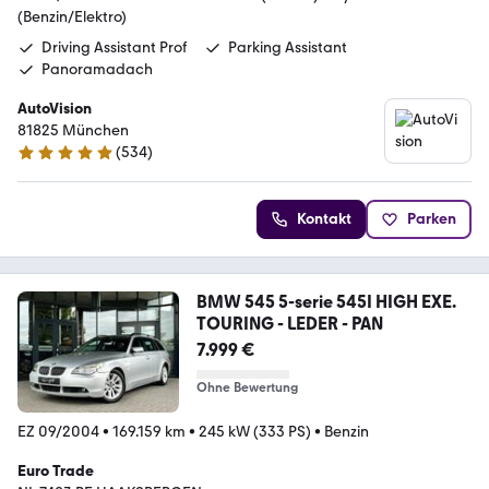
(Benzin/Elektro)
Driving Assistant Prof
Parking Assistant
Panoramadach
AutoVision
81825 München
(
534
)
4.9 Sterne
Kontakt
Parken
BMW 545 5-serie 545I HIGH EXE.
TOURING - LEDER - PAN
7.999 €
Ohne Bewertung
EZ 09/2004
•
169.159 km
•
245 kW (333 PS)
•
Benzin
Euro Trade