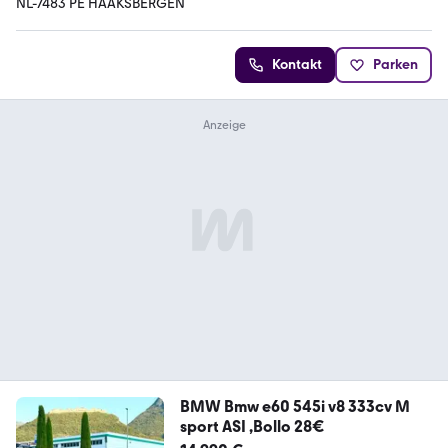
NL-7483 PE HAAKSBERGEN
Kontakt
Parken
BMW Bmw e60 545i v8 333cv M
sport ASI ,Bollo 28€