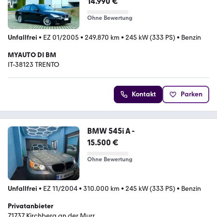
14.990 €
Ohne Bewertung
Unfallfrei
•
EZ 01/2005
•
249.870 km
•
245 kW (333 PS)
•
Benzin
MYAUTO DI BM
IT-38123 TRENTO
Kontakt
Parken
BMW 545i A -
15.500 €
Ohne Bewertung
Unfallfrei
•
EZ 11/2004
•
310.000 km
•
245 kW (333 PS)
•
Benzin
Privatanbieter
71737 Kirchberg an der Murr