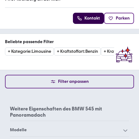
Kontakt
Parken
Beliebte passende Filter
+
Kategorie
:
Limousine
+
Kraftstoffart
:
Benzin
+
Kraftstoffart
:
Hyb
Filter anpassen
Weitere Eigenschaften des
BMW 545 mit
Panoramadach
Modelle