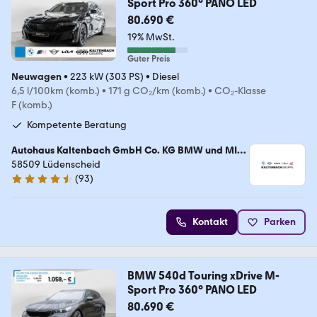
Sport Pro 360° PANO LED
80.690 €
19% MwSt.
Guter Preis
Neuwagen
•
223 kW (303 PS)
•
Diesel
6,5 l/100km (komb.)
•
171 g CO₂/km (komb.)
•
CO₂-Klasse
F (komb.)
Kompetente Beratung
Autohaus Kaltenbach GmbH Co. KG BMW und MINI
Vertragshändler
58509 Lüdenscheid
(
93
)
4.6 Sterne
Kontakt
Parken
BMW 540d Touring xDrive M-
Sport Pro 360° PANO LED
80.690 €