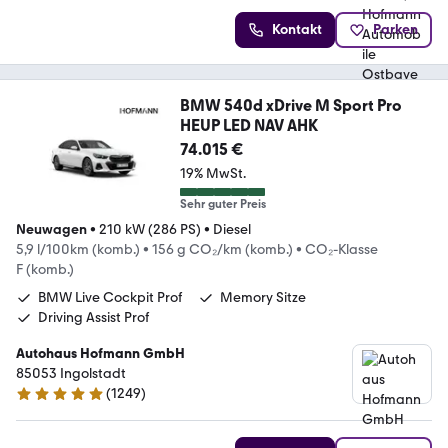
Kontakt
Parken
BMW 540d xDrive M Sport Pro
HEUP LED NAV AHK
74.015 €
19% MwSt.
Sehr guter Preis
Neuwagen
•
210 kW (286 PS)
•
Diesel
5,9 l/100km (komb.)
•
156 g CO₂/km (komb.)
•
CO₂-Klasse
F (komb.)
BMW Live Cockpit Prof
Memory Sitze
Driving Assist Prof
Autohaus Hofmann GmbH
85053 Ingolstadt
(
1249
)
4.9 Sterne