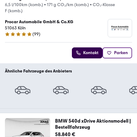
6,5 l/100km (komb.)
•
171 g CO₂/km (komb.)
•
CO₂-Klasse
F (komb.)
Procar Automobile GmbH & Co.KG
51063 Köln
(
99
)
5 Sterne
Kontakt
Parken
Ähnliche Fahrzeuge des Anbieters
BMW 540d xDrive Aktionsmodell |
Bestellfahrzeug
58.840 €