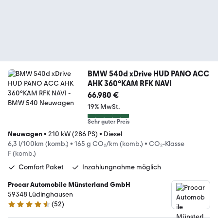
BMW 540d xDrive HUD PANO ACC
AHK 360°KAM RFK NAVI
66.980 €
19% MwSt.
Sehr guter Preis
Neuwagen
•
210 kW (286 PS)
•
Diesel
6,3 l/100km (komb.)
•
165 g CO₂/km (komb.)
•
CO₂-Klasse
F (komb.)
Comfort Paket
Inzahlungnahme möglich
Procar Automobile Münsterland GmbH
59348 Lüdinghausen
(
52
)
4.7 Sterne