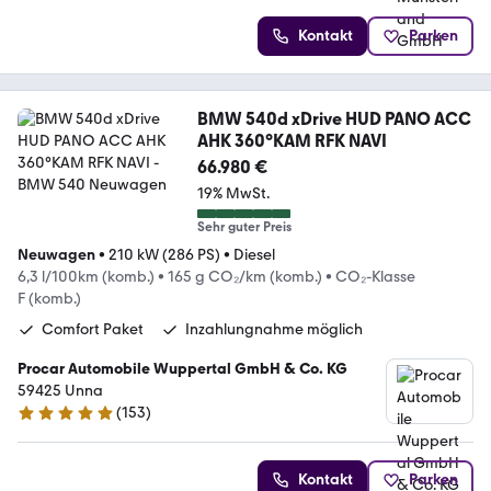
Kontakt
Parken
BMW 540d xDrive HUD PANO ACC
AHK 360°KAM RFK NAVI
66.980 €
19% MwSt.
Sehr guter Preis
Neuwagen
•
210 kW (286 PS)
•
Diesel
6,3 l/100km (komb.)
•
165 g CO₂/km (komb.)
•
CO₂-Klasse
F (komb.)
Comfort Paket
Inzahlungnahme möglich
Procar Automobile Wuppertal GmbH & Co. KG
59425 Unna
(
153
)
4.8 Sterne
Kontakt
Parken