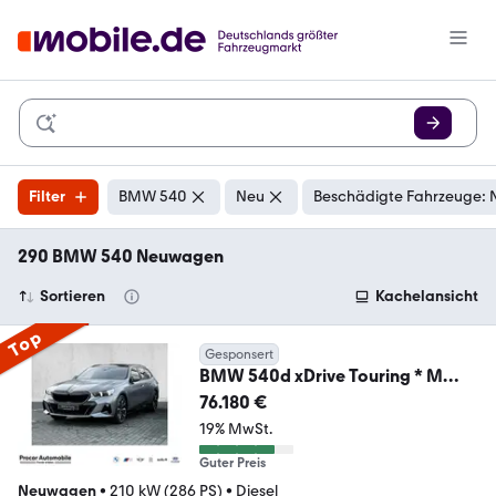
Filter
BMW 540
Neu
Beschädigte Fahrzeuge: 
290 BMW 540 Neuwagen
Sortieren
Kachelansicht
Top
Gesponsert
BMW 540d xDrive Touring * M
Sportpaket * Panorama Gl
76.180 €
19% MwSt.
Guter Preis
Neuwagen
•
210 kW (286 PS)
•
Diesel