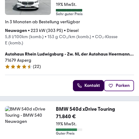
19% MwSt.
Sehr guter Preis
In 3 Monaten ab Bestellung verfügbar
Neuwagen
•
223 kW (303 PS)
•
Diesel
5,8 l/100km (komb.)
•
153 g CO₂/km (komb.)
•
CO₂-Klasse
E (komb.)
Autohaus Rhein Ludwigsburg - Zw. NL der Autohaus Heermann
und Rhein GmbH
71679 Asperg
(
22
)
4.6 Sterne
Kontakt
Parken
BMW 540d xDrive Touring
71.840 €
19% MwSt.
Guter Preis