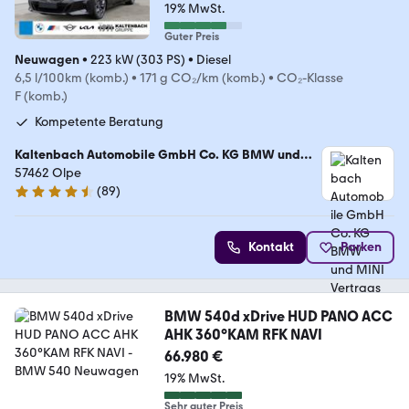
19% MwSt.
Guter Preis
Neuwagen
•
223 kW (303 PS)
•
Diesel
6,5 l/100km (komb.)
•
171 g CO₂/km (komb.)
•
CO₂-Klasse
F (komb.)
Kompetente Beratung
Kaltenbach Automobile GmbH Co. KG BMW und
MINI Vertragshändler
57462 Olpe
(
89
)
4.7 Sterne
Kontakt
Parken
BMW 540d xDrive HUD PANO ACC
AHK 360°KAM RFK NAVI
66.980 €
19% MwSt.
Sehr guter Preis