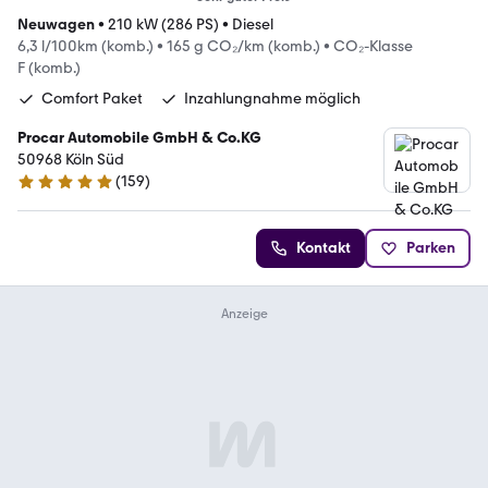
Neuwagen
•
210 kW (286 PS)
•
Diesel
6,3 l/100km (komb.)
•
165 g CO₂/km (komb.)
•
CO₂-Klasse
F (komb.)
Comfort Paket
Inzahlungnahme möglich
Procar Automobile GmbH & Co.KG
50968 Köln Süd
(
159
)
4.8 Sterne
Kontakt
Parken