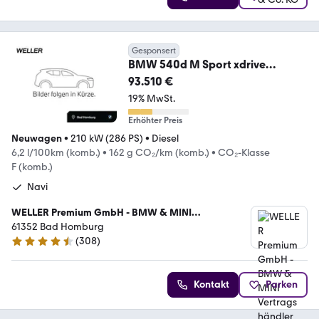
Gesponsert
BMW 540d M Sport xdrive
Shadowl.HUD AdaptLED. Pano
93.510 €
19% MwSt.
Erhöhter Preis
Neuwagen
•
210 kW (286 PS)
•
Diesel
6,2 l/100km (komb.)
•
162 g CO₂/km (komb.)
•
CO₂-Klasse
F (komb.)
Navi
WELLER Premium GmbH - BMW & MINI
Vertragshändler
61352 Bad Homburg
(
308
)
4.4 Sterne
Kontakt
Parken