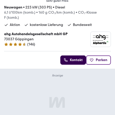
Sehr guter Preis
Neuwagen
•
223 kW (303 PS)
•
Diesel
6,1 l/100km (komb.)
•
160 g CO₂/km (komb.)
•
CO₂-Klasse
F (komb.)
Aktion
kostenlose Lieferung
Bundesweit
ahg Autohandelsgesellschaft mbH GP
73037 Göppingen
(
146
)
4.4 Sterne
Kontakt
Parken