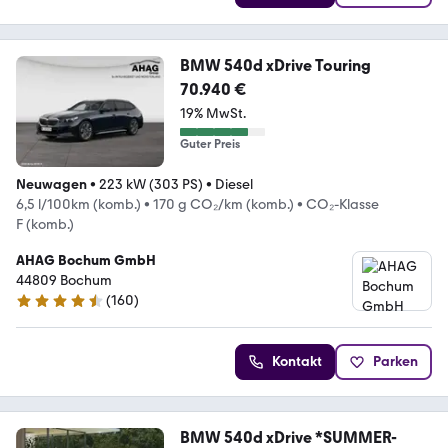
BMW 540d xDrive Touring
70.940 €
19% MwSt.
Guter Preis
Neuwagen
•
223 kW (303 PS)
•
Diesel
6,5 l/100km (komb.)
•
170 g CO₂/km (komb.)
•
CO₂-Klasse
F (komb.)
AHAG Bochum GmbH
44809 Bochum
(
160
)
4.6 Sterne
Kontakt
Parken
BMW 540d xDrive *SUMMER-