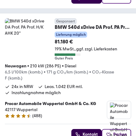
Gesponsert
BMW 540d xDrive DA Prof. PA Prof.
H/K AHK 20"
Lieferung möglich
81.180 €
19% MwSt.
ggf. zzgl. Lieferkosten
Guter Preis
Neuwagen
•
210 kW (286 PS)
•
Diesel
6,5 l/100km (komb.)
•
171 g CO₂/km (komb.)
•
CO₂-Klasse
F (komb.)
24x in NRW
Leas. 1.042 EUR mtl.
Inzahlungnahme möglich
Procar Automobile Wuppertal GmbH & Co. KG
42117 Wuppertal
(
488
)
4.5 Sterne
Kontakt
Parken