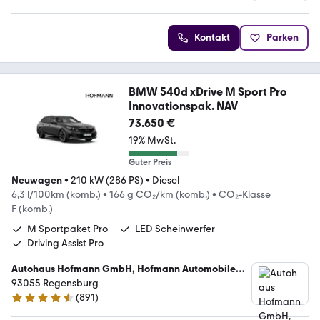
Kontakt
Parken
BMW 540d xDrive M Sport Pro
Innovationspak. NAV
73.650 €
19% MwSt.
Guter Preis
Neuwagen
•
210 kW (286 PS)
•
Diesel
6,3 l/100km (komb.)
•
166 g CO₂/km (komb.)
•
CO₂-Klasse
F (komb.)
M Sportpaket Pro
LED Scheinwerfer
Driving Assist Pro
Autohaus Hofmann GmbH, Hofmann Automobile
Ostbayern
93055 Regensburg
(
891
)
4.7 Sterne