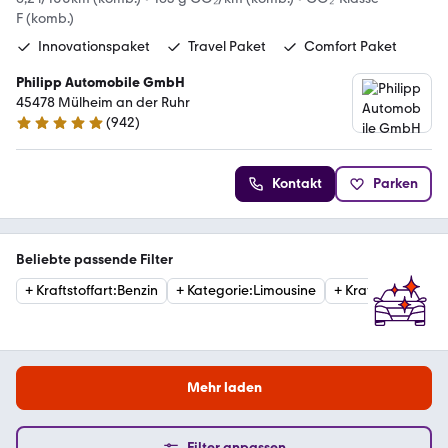
F (komb.)
Innovationspaket
Travel Paket
Comfort Paket
Philipp Automobile GmbH
45478 Mülheim an der Ruhr
(
942
)
4.9 Sterne
Kontakt
Parken
Beliebte passende Filter
+
Kraftstoffart
:
Benzin
+
Kategorie
:
Limousine
+
Kraftstoffart
:
Die
Mehr laden
Filter anpassen