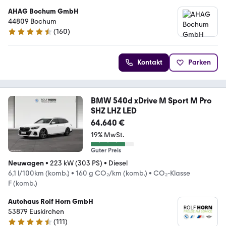
AHAG Bochum GmbH
44809 Bochum
(
160
)
4.6 Sterne
Kontakt
Parken
BMW 540d xDrive M Sport M Pro
SHZ LHZ LED
64.640 €
19% MwSt.
Guter Preis
Neuwagen
•
223 kW (303 PS)
•
Diesel
6,1 l/100km (komb.)
•
160 g CO₂/km (komb.)
•
CO₂-Klasse
F (komb.)
Autohaus Rolf Horn GmbH
53879 Euskirchen
(
111
)
4.5 Sterne