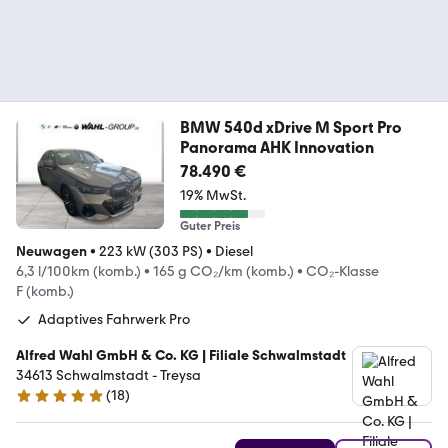
BMW 540d xDrive M Sport Pro
Panorama AHK Innovation
78.490 €
19% MwSt.
Guter Preis
Neuwagen
•
223 kW (303 PS)
•
Diesel
6,3 l/100km (komb.)
•
165 g CO₂/km (komb.)
•
CO₂-Klasse
F (komb.)
Adaptives Fahrwerk Pro
Alfred Wahl GmbH & Co. KG | Filiale Schwalmstadt
34613 Schwalmstadt - Treysa
(
18
)
4.9 Sterne