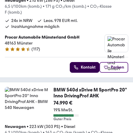
Neuwagen
•
210 kW (286 PS)
•
Diesel
6,5 l/100km (komb.)
•
171 g CO₂/km (komb.)
•
CO₂-Klasse
F (komb.)
24x in NRW
Leas. 978 EUR mtl.
Inzahlungnahme möglich
Procar Automobile Münsterland GmbH
48163 Münster
(
117
)
4.4 Sterne
Kontakt
Parken
BMW 540d xDrive M SportPro 20"
Inno DrivingProf AHK
74.990 €
19% MwSt.
Guter Preis
Neuwagen
•
223 kW (303 PS)
•
Diesel
6,2 l/100km (komb.)
•
163 g CO₂/km (komb.)
•
CO₂-Klasse