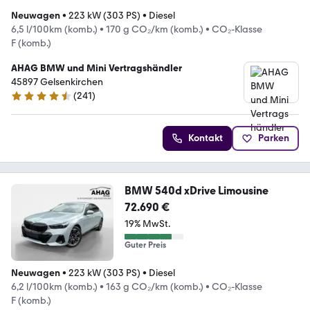
Neuwagen
•
223 kW (303 PS)
•
Diesel
6,5 l/100km (komb.)
•
170 g CO₂/km (komb.)
•
CO₂-Klasse
F (komb.)
AHAG BMW und Mini Vertragshändler
45897 Gelsenkirchen
(
241
)
4.4 Sterne
Kontakt
Parken
BMW 540d xDrive Limousine
72.690 €
19% MwSt.
Guter Preis
Neuwagen
•
223 kW (303 PS)
•
Diesel
6,2 l/100km (komb.)
•
163 g CO₂/km (komb.)
•
CO₂-Klasse
F (komb.)