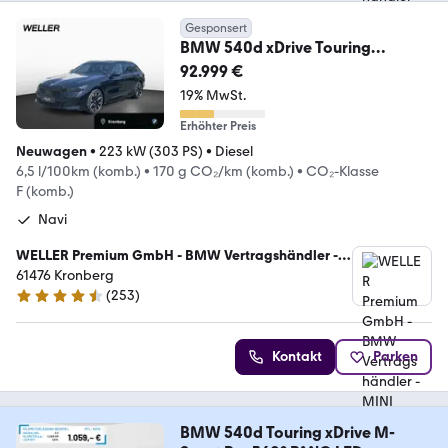
Gesponsert
BMW 540d xDrive Touring
MSpPro Innov Trav Comf B&W
92.999 €
19% MwSt.
Erhöhter Preis
Neuwagen
•
223 kW (303 PS)
•
Diesel
6,5 l/100km (komb.)
•
170 g CO₂/km (komb.)
•
CO₂-Klasse
F (komb.)
Navi
WELLER Premium GmbH - BMW Vertragshändler -
MINI Servicebetrieb
61476 Kronberg
(
253
)
4.6 Sterne
Kontakt
Parken
BMW 540d Touring xDrive M-