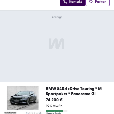
Kontakt
Parken
BMW 540d xDrive Touring * M
Sportpaket * Panorama Gl
74.200 €
19% MwSt.
Guter Preis