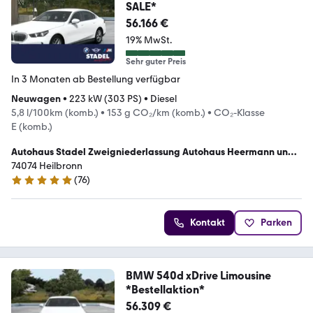
SALE*
56.166 €
19% MwSt.
Sehr guter Preis
In 3 Monaten ab Bestellung verfügbar
Neuwagen
•
223 kW (303 PS)
•
Diesel
5,8 l/100km (komb.)
•
153 g CO₂/km (komb.)
•
CO₂-Klasse
E (komb.)
Autohaus Stadel Zweigniederlassung Autohaus Heermann und
Rhein GmbH
74074 Heilbronn
(
76
)
4.8 Sterne
Kontakt
Parken
BMW 540d xDrive Limousine
*Bestellaktion*
56.309 €