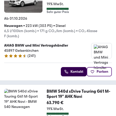
19% MwSt.
Sehr guter Preis
Ab 01.10.2026
Neuwagen
•
223 kW (303 PS)
•
Diesel
6,5 l/100km (komb.)
•
171 g CO₂/km (komb.)
•
CO₂-Klasse
F (komb.)
AHAG BMW und Mini Vertragshändler
45897 Gelsenkirchen
(
241
)
4.4 Sterne
Kontakt
Parken
BMW 540d xDrive Touring G61 M-
Sport 19" AHK Navi
63.790 €
19% MwSt.