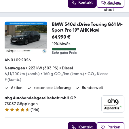
Kontakt
Parken
BMW 540d xDrive Touring G61 M-
Sport Pro 19" AHK Navi
64.990 €
19% MwSt.
Sehr guter Preis
Ab 01.09.2026
Neuwagen
•
223 kW (303 PS)
•
Diesel
6,1 l/100km (komb.)
•
160 g CO₂/km (komb.)
•
CO₂-Klasse
F (komb.)
Aktion
kostenlose Lieferung
Bundesweit
ahg Autohandelsgesellschaft mbH GP
73037 Göppingen
(
146
)
4.4 Sterne
Kontakt
Parken