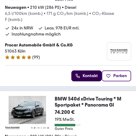
Neuwagen
•
210 kW (286 PS)
•
Diesel
6,5 l/100km (komb.)
•
171 g CO₂/km (komb.)
•
CO₂-Klasse
F (komb.)
24x in NRW
Leas. 978 EUR mtl.
Inzahlungnahme möglich
Procar Automobile GmbH & Co.KG
51063 Köln
(
99
)
5 Sterne
Kontakt
Parken
BMW 540d xDrive Touring * M
Sportpaket * Panorama Gl
74.200 €
19% MwSt.
Guter Preis