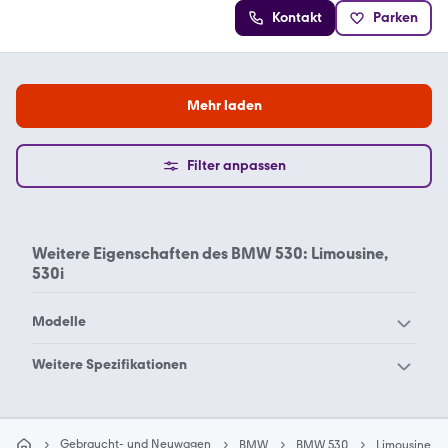
Kontakt
Parken
Mehr laden
Filter anpassen
Weitere Eigenschaften des
BMW 530: Limousine,
530i
Modelle
BMW 114
BMW 116
Weitere Spezifikationen
BMW 118
BMW 120
BMW 530 Kombi 530d
BMW 530 Kombi 530d m
BMW 123
BMW 125
e39
paket
Gebraucht- und Neuwagen
BMW
BMW 530
Limousine