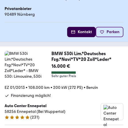
Privatanbieter
90489 Nürnberg
Kontakt
Parken
BMW 530i Lim.*Deutsches
Fzg.*Navi*TV*20 Zoll*Leder*
16.000 €
Sehr guter Preis
EZ 01/2013
•
108.000 km
•
200 kW (272 PS)
•
Benzin
Finanzierung möglich!
Auto Center Ennepetal
58256 Ennepetal (Bei Wuppertal)
(
231
)
5 Sterne