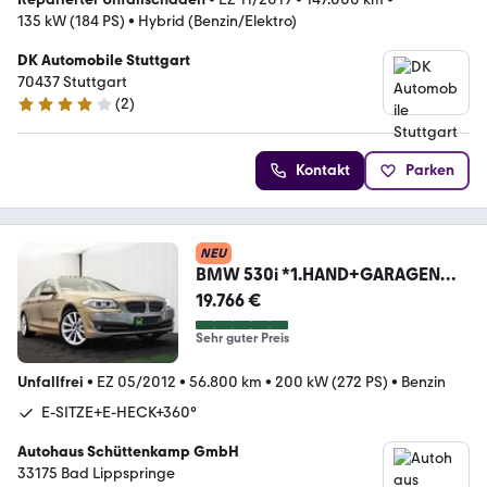
135 kW (184 PS)
•
Hybrid (Benzin/Elektro)
DK Automobile Stuttgart
70437 Stuttgart
(
2
)
4.2 Sterne
Kontakt
Parken
NEU
BMW 530i *1.HAND+GARAGENW.*
SCHIEBED.+360°+E-SITZE
19.766 €
Sehr guter Preis
Unfallfrei
•
EZ 05/2012
•
56.800 km
•
200 kW (272 PS)
•
Benzin
E-SITZE+E-HECK+360°
Autohaus Schüttenkamp GmbH
33175 Bad Lippspringe