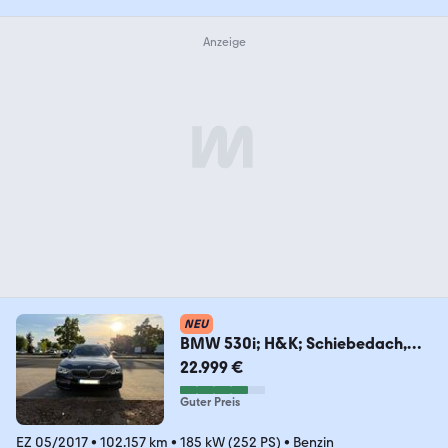
NEU
BMW 530i; H&K; Schiebedach,
Leder, Luxury Line
22.999 €
Guter Preis
EZ 05/2017
•
102.157 km
•
185 kW (252 PS)
•
Benzin