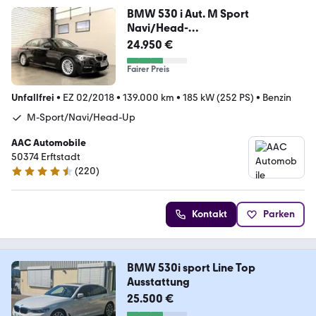
BMW 530 i Aut. M Sport
Navi/Head-
Up/Alcantara/Kamera
24.950 €
Fairer Preis
Unfallfrei
•
EZ 02/2018
•
139.000 km
•
185 kW (252 PS)
•
Benzin
M-Sport/Navi/Head-Up
AAC Automobile
50374 Erftstadt
(
220
)
4.7 Sterne
Kontakt
Parken
BMW 530i sport Line Top
Ausstattung
25.500 €