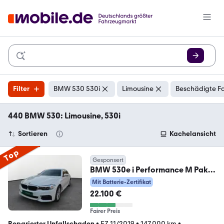
Filter
BMW 530 530i
Limousine
Beschädigte Fa
440 BMW 530: Limousine, 530i
Sortieren
Kachelansicht
Top
Gesponsert
BMW 530e i Performance M Paket
+8 Fach bereift+
Mit Batterie-Zertifikat
22.100 €
Fairer Preis
Reparierter Unfallschaden
•
EZ 11/2019
•
147.000 km
•