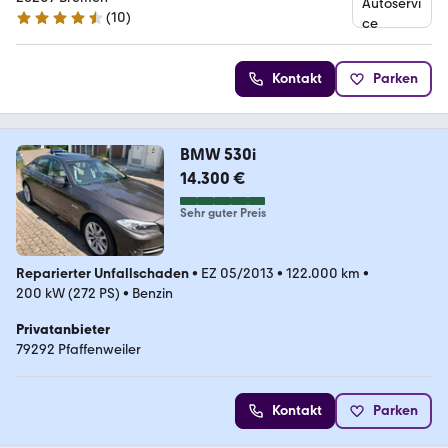
(
10
)
4.7 Sterne
Kontakt
Parken
BMW 530i
14.300 €
Sehr guter Preis
Reparierter Unfallschaden
•
EZ 05/2013
•
122.000 km
•
200 kW (272 PS)
•
Benzin
Privatanbieter
79292 Pfaffenweiler
Kontakt
Parken