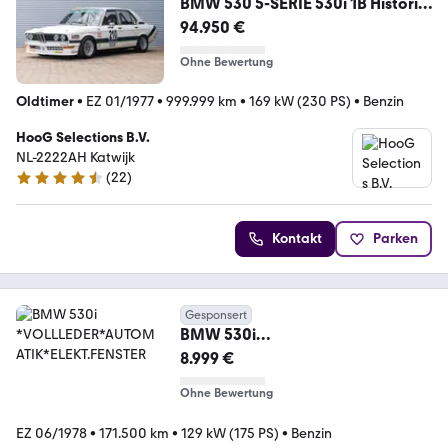
BMW 530 5-SERIE 530i 1B Historic
race car
94.950 €
Ohne Bewertung
Oldtimer
•
EZ 01/1977
•
999.999 km
•
169 kW (230 PS)
•
Benzin
HooG Selections B.V.
NL-2222AH Katwijk
(
22
)
4.3 Sterne
Kontakt
Parken
Gesponsert
BMW 530i
*VOLLLEDER*AUTOMATIK*ELEKT.
8.999 €
FENSTER
Ohne Bewertung
EZ 06/1978
•
171.500 km
•
129 kW (175 PS)
•
Benzin