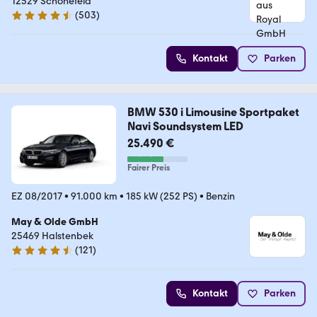
12529 Schönefeld
(
503
)
4.7 Sterne
Kontakt
Parken
BMW 530 i Limousine Sportpaket
Navi Soundsystem LED
25.490 €
Fairer Preis
EZ 08/2017
•
91.000 km
•
185 kW (252 PS)
•
Benzin
May & Olde GmbH
25469 Halstenbek
(
121
)
4.6 Sterne
Kontakt
Parken