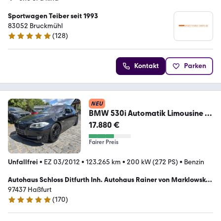
Sportwagen Teiber seit 1993
83052 Bruckmühl
(
128
)
5 Sterne
Kontakt
Parken
NEU
BMW 530i Automatik Limousine 4-
Zonen Klima AHK
17.880 €
Fairer Preis
Unfallfrei
•
EZ 03/2012
•
123.265 km
•
200 kW (272 PS)
•
Benzin
Autohaus Schloss Ditfurth Inh. Autohaus Rainer von Marklowski
GmbH & Co. KG
97437 Haßfurt
(
170
)
5 Sterne