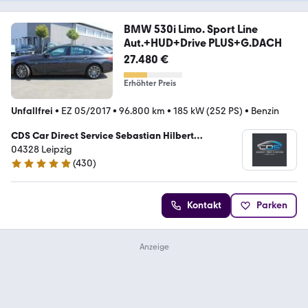
BMW 530i Limo. Sport Line
Aut.+HUD+Drive PLUS+G.DACH
27.480 €
Erhöhter Preis
Unfallfrei
•
EZ 05/2017
•
96.800 km
•
185 kW (252 PS)
•
Benzin
CDS Car Direct Service Sebastian Hilbert
Automobile
04328 Leipzig
(
430
)
4.8 Sterne
Kontakt
Parken