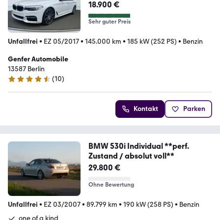
18.900 €
Sehr guter Preis
Unfallfrei
•
EZ 05/2017
•
145.000 km
•
185 kW (252 PS)
•
Benzin
Genfer Automobile
13587 Berlin
(
10
)
4.4 Sterne
Kontakt
Parken
BMW 530i Individual **perf.
Zustand / absolut voll**
29.800 €
Ohne Bewertung
Unfallfrei
•
EZ 03/2007
•
89.799 km
•
190 kW (258 PS)
•
Benzin
one of a kind