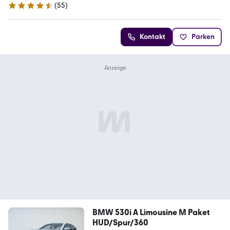
(
55
)
4.5 Sterne
Kontakt
Parken
BMW 530i A Limousine M Paket
HUD/Spur/360