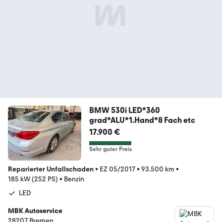
BMW 530i LED*360
grad*ALU*1.Hand*8 Fach etc
17.900 €
Sehr guter Preis
Reparierter Unfallschaden
•
EZ 05/2017
•
93.500 km
•
185 kW (252 PS)
•
Benzin
LED
MBK Autoservice
28207 Bremen