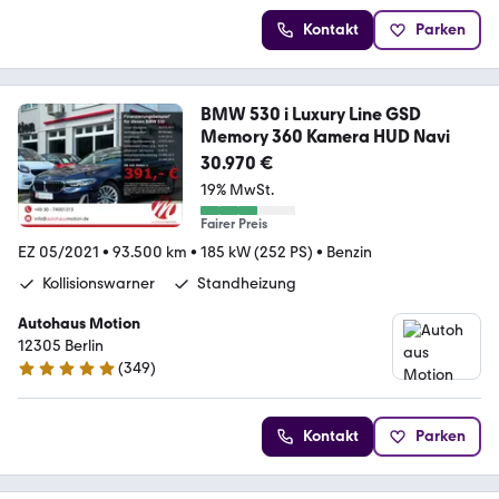
Kontakt
Parken
BMW 530 i Luxury Line GSD
Memory 360 Kamera HUD Navi
30.970 €
19% MwSt.
Fairer Preis
EZ 05/2021
•
93.500 km
•
185 kW (252 PS)
•
Benzin
Kollisionswarner
Standheizung
Autohaus Motion
12305 Berlin
(
349
)
5 Sterne
Kontakt
Parken