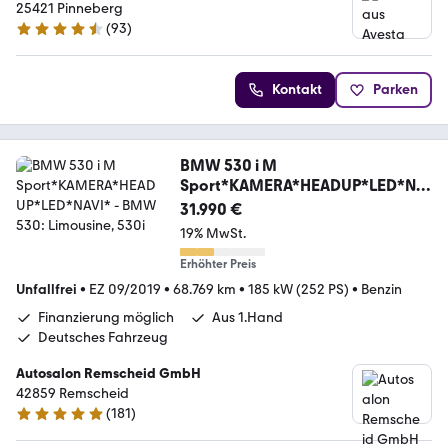
25421 Pinneberg
(
93
)
4.6 Sterne
Kontakt
Parken
BMW 530 i M
Sport*KAMERA*HEADUP*LED*NA
VI*
31.990 €
19% MwSt.
Erhöhter Preis
Unfallfrei
•
EZ 09/2019
•
68.769 km
•
185 kW (252 PS)
•
Benzin
Finanzierung möglich
Aus 1.Hand
Deutsches Fahrzeug
Autosalon Remscheid GmbH
42859 Remscheid
(
181
)
4.9 Sterne