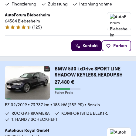
Finanzierung
Zulassung
Inzahlungnahme
AutoForum Biebesheim
64584 Biebesheim
(
125
)
4.4 Sterne
Kontakt
Parken
BMW 530 i xDrive SPORT LINE
SHADOW KEYLESS,HEADUP,SH
27.480 €
Fairer Preis
EZ 02/2019
•
73.737 km
•
185 kW (252 PS)
•
Benzin
RÜCKFAHRKAMERA
KOMFORTSITZE ELEKTR.
1. HAND / SCHECKHEFT
Autohaus Royal GmbH