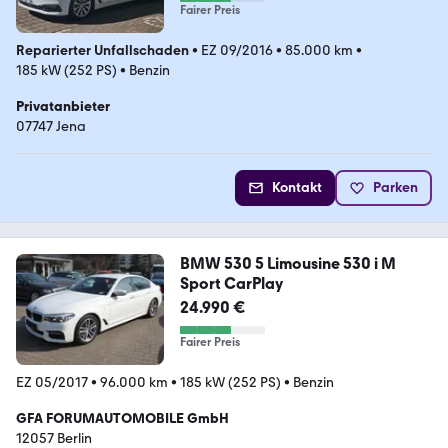
Fairer Preis
Reparierter Unfallschaden
•
EZ 09/2016
•
85.000 km
•
185 kW (252 PS)
•
Benzin
Privatanbieter
07747 Jena
Kontakt
Parken
BMW 530 5 Limousine 530 i M
Sport CarPlay
24.990 €
Fairer Preis
EZ 05/2017
•
96.000 km
•
185 kW (252 PS)
•
Benzin
GFA FORUMAUTOMOBILE GmbH
12057 Berlin