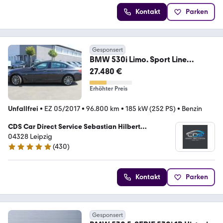
Kontakt
Parken
Gesponsert
BMW 530i Limo. Sport Line
Aut.+HUD+Drive PLUS+G.DACH
27.480 €
Erhöhter Preis
Unfallfrei
•
EZ 05/2017
•
96.800 km
•
185 kW (252 PS)
•
Benzin
CDS Car Direct Service Sebastian Hilbert
Automobile
04328 Leipzig
(
430
)
4.8 Sterne
Kontakt
Parken
Gesponsert