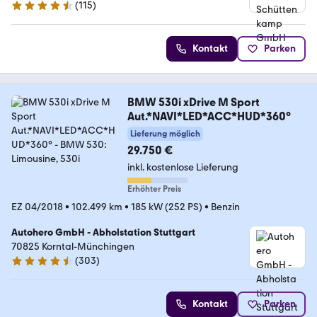
(
115
)
4.7 Sterne
Kontakt
Parken
BMW 530i xDrive M Sport
Aut.*NAVI*LED*ACC*HUD*360°
Lieferung möglich
29.750 €
inkl. kostenlose Lieferung
Erhöhter Preis
EZ 04/2018
•
102.499 km
•
185 kW (252 PS)
•
Benzin
Autohero GmbH - Abholstation Stuttgart
70825 Korntal-Münchingen
(
303
)
4.4 Sterne
Kontakt
Parken