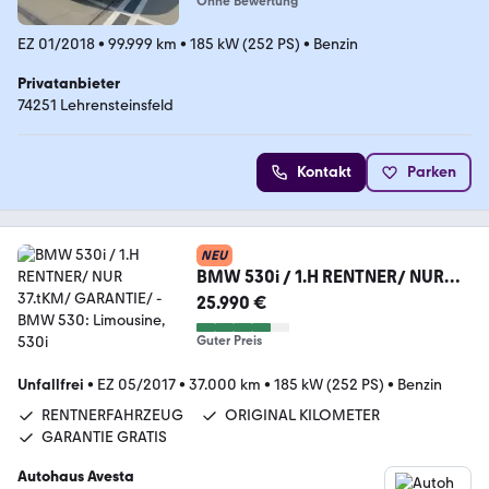
Ohne Bewertung
EZ 01/2018
•
99.999 km
•
185 kW (252 PS)
•
Benzin
Privatanbieter
74251 Lehrensteinsfeld
Kontakt
Parken
NEU
BMW 530i / 1.H RENTNER/ NUR
37.tKM/ GARANTIE/
25.990 €
Guter Preis
Unfallfrei
•
EZ 05/2017
•
37.000 km
•
185 kW (252 PS)
•
Benzin
RENTNERFAHRZEUG
ORIGINAL KILOMETER
GARANTIE GRATIS
Autohaus Avesta