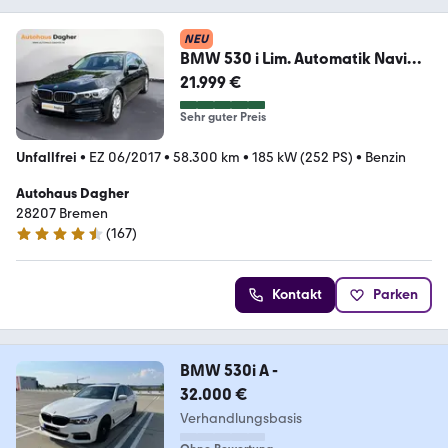
NEU
BMW 530 i Lim. Automatik Navi
Tempomat AHK
21.999 €
Sehr guter Preis
Unfallfrei
•
EZ 06/2017
•
58.300 km
•
185 kW (252 PS)
•
Benzin
Autohaus Dagher
28207 Bremen
(
167
)
4.7 Sterne
Kontakt
Parken
BMW 530i A -
32.000 €
Verhandlungsbasis