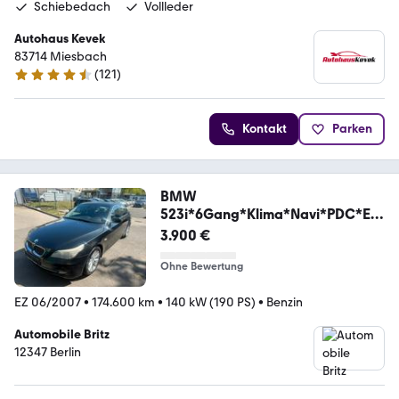
Schiebedach
Vollleder
Autohaus Kevek
83714 Miesbach
(
121
)
4.5 Sterne
Kontakt
Parken
BMW
523i*6Gang*Klima*Navi*PDC*Eur
o4*
3.900 €
Ohne Bewertung
EZ 06/2007
•
174.600 km
•
140 kW (190 PS)
•
Benzin
Automobile Britz
12347 Berlin