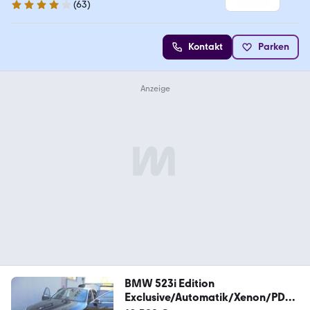
(
63
)
4.1 Sterne
Kontakt
Parken
BMW 523i Edition
Exclusive/Automatik/Xenon/PDC/