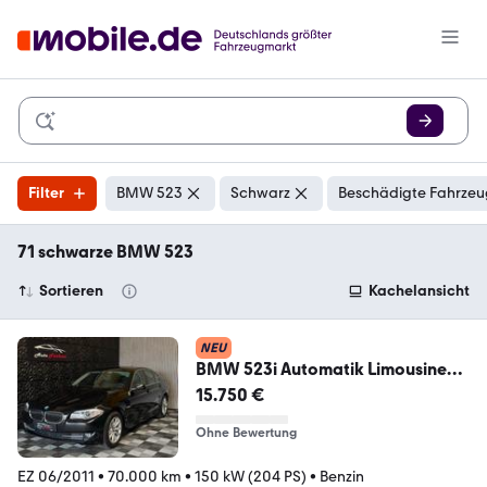
Filter
BMW 523
Schwarz
Beschädigte Fahrzeu
71 schwarze BMW 523
Sortieren
Kachelansicht
NEU
BMW 523i Automatik Limousine
Nur 70000KM
15.750 €
Ohne Bewertung
EZ 06/2011
•
70.000 km
•
150 kW (204 PS)
•
Benzin