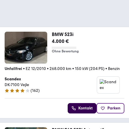
BMW 523i
4.000 €
Ohne Bewertung
Unfallfrei
•
EZ 12/2010
•
268.000 km
•
150 kW (204 PS)
•
Benzin
Scandex
DK-7100 Vejle
(
162
)
4.1 Sterne
Kontakt
Parken