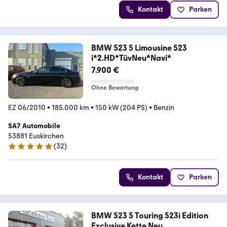
Kontakt
Parken
BMW 523 5 Limousine 523
i*2.HD*TüvNeu*Navi*
7.900 €
Ohne Bewertung
EZ 06/2010
•
185.000 km
•
150 kW (204 PS)
•
Benzin
SA7 Automobile
53881 Euskirchen
(
32
)
4.8 Sterne
Kontakt
Parken
BMW 523 5 Touring 523i Edition
Exclusive Kette Neu