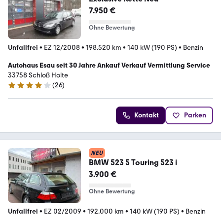
7.950 €
Ohne Bewertung
Unfallfrei
•
EZ 12/2008
•
198.520 km
•
140 kW (190 PS)
•
Benzin
Autohaus Esau seit 30 Jahre Ankauf Verkauf Vermittlung Service
33758 Schloß Holte
(
26
)
3.9 Sterne
Kontakt
Parken
NEU
BMW 523 5 Touring 523 i
3.900 €
Ohne Bewertung
Unfallfrei
•
EZ 02/2009
•
192.000 km
•
140 kW (190 PS)
•
Benzin