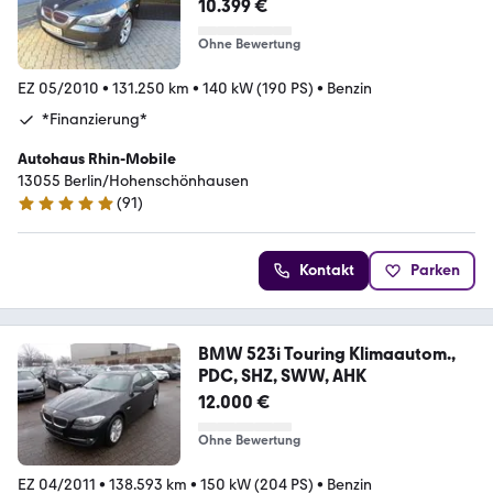
SHZ
10.399 €
Ohne Bewertung
EZ 05/2010
•
131.250 km
•
140 kW (190 PS)
•
Benzin
*Finanzierung*
Autohaus Rhin-Mobile
13055 Berlin/Hohenschönhausen
(
91
)
5 Sterne
Kontakt
Parken
BMW 523i Touring Klimaautom.,
PDC, SHZ, SWW, AHK
12.000 €
Ohne Bewertung
EZ 04/2011
•
138.593 km
•
150 kW (204 PS)
•
Benzin