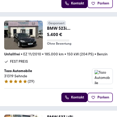
Kontakt
Parken
Gesponsert
BMW 523i
Touring!!BESCHREIBUNG
5.400 €
LESEN!!!FEST PREIS!!!
Ohne Bewertung
Unfallfrei
•
EZ 11/2010
•
185.000 km
•
150 kW (204 PS)
•
Benzin
FEST PREIS
Tozo Automobile
31319 Sehnde
(
29
)
4.8 Sterne
Kontakt
Parken