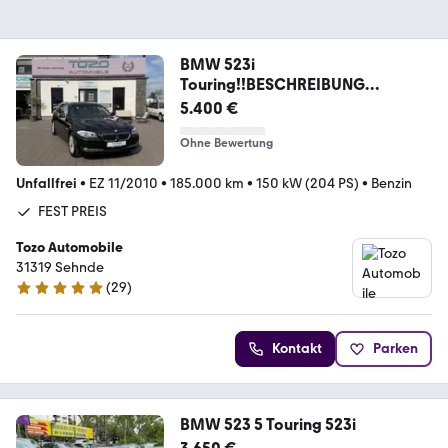
BMW 523i
Touring!!BESCHREIBUNG
LESEN!!!FEST PREIS!!!
5.400 €
Ohne Bewertung
Unfallfrei
•
EZ 11/2010
•
185.000 km
•
150 kW (204 PS)
•
Benzin
FEST PREIS
Tozo Automobile
31319 Sehnde
(
29
)
4.8 Sterne
Kontakt
Parken
BMW 523 5 Touring 523i