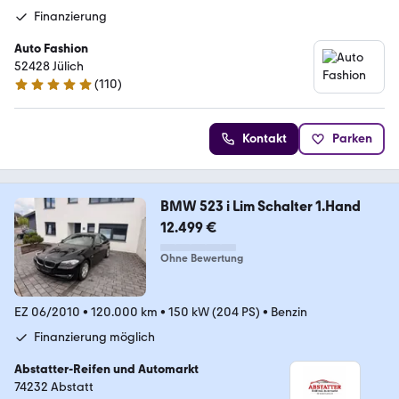
Finanzierung
Auto Fashion
52428 Jülich
(
110
)
4.9 Sterne
Kontakt
Parken
BMW 523 i Lim Schalter 1.Hand
12.499 €
Ohne Bewertung
EZ 06/2010
•
120.000 km
•
150 kW (204 PS)
•
Benzin
Finanzierung möglich
Abstatter-Reifen und Automarkt
74232 Abstatt