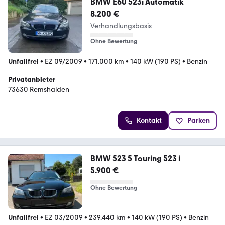
BMW E60 523i Automatik
8.200 €
Verhandlungsbasis
Ohne Bewertung
Unfallfrei
•
EZ 09/2009
•
171.000 km
•
140 kW (190 PS)
•
Benzin
Privatanbieter
73630 Remshalden
Kontakt
Parken
BMW 523 5 Touring 523 i
5.900 €
Ohne Bewertung
Unfallfrei
•
EZ 03/2009
•
239.440 km
•
140 kW (190 PS)
•
Benzin