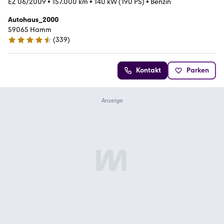
EZ 06/2009
•
157.000 km
•
140 kW (190 PS)
•
Benzin
Autohaus_2000
59065 Hamm
(
339
)
4.6 Sterne
Kontakt
Parken