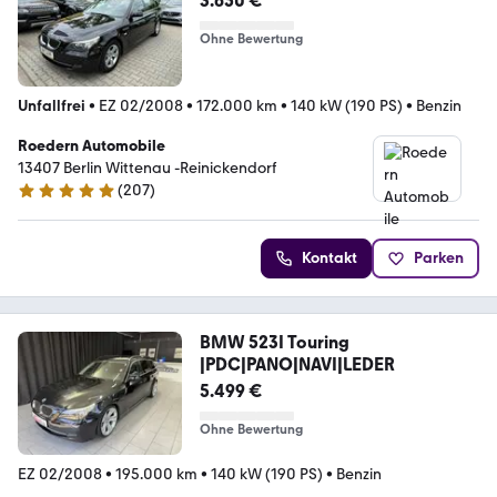
3.650 €
Ohne Bewertung
Unfallfrei
•
EZ 02/2008
•
172.000 km
•
140 kW (190 PS)
•
Benzin
Roedern Automobile
13407 Berlin Wittenau -Reinickendorf
(
207
)
4.8 Sterne
Kontakt
Parken
BMW 523I Touring
|PDC|PANO|NAVI|LEDER
5.499 €
Ohne Bewertung
EZ 02/2008
•
195.000 km
•
140 kW (190 PS)
•
Benzin