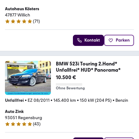
Autohaus Kösters
47877 Willich
(
71
)
4.8 Sterne
Kontakt
Parken
BMW 523i Touring 2.Hand*
Unfallfrei* HUD* Panorama*
10.500 €
Ohne Bewertung
Unfallfrei
•
EZ 08/2011
•
145.400 km
•
150 kW (204 PS)
•
Benzin
Auto Zink
93051 Regensburg
(
43
)
5 Sterne