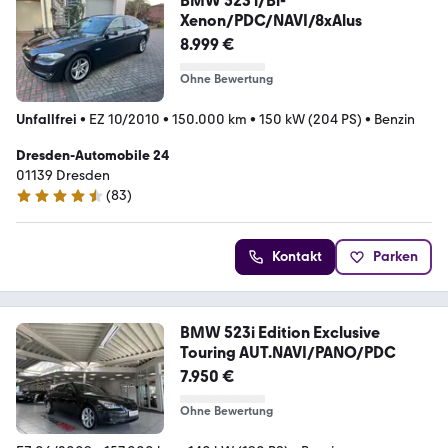
BMW 523 i/Bi-
Xenon/PDC/NAVI/8xAlus
8.999 €
Ohne Bewertung
Unfallfrei
•
EZ 10/2010
•
150.000 km
•
150 kW (204 PS)
•
Benzin
Dresden-Automobile 24
01139 Dresden
(
83
)
4.6 Sterne
Kontakt
Parken
BMW 523i Edition Exclusive
Touring AUT.NAVI/PANO/PDC
7.950 €
Ohne Bewertung