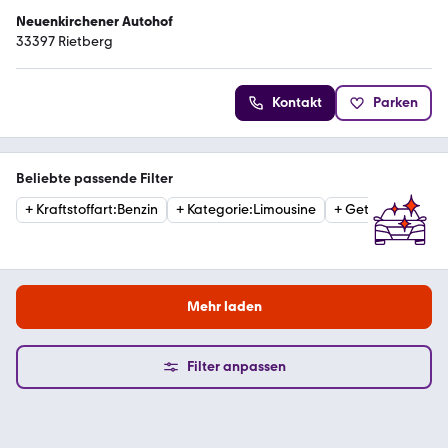
Neuenkirchener Autohof
33397 Rietberg
Kontakt
Parken
Beliebte passende Filter
+
Kraftstoffart
:
Benzin
+
Kategorie
:
Limousine
+
Getriebe
:
Autom
Mehr laden
Filter anpassen