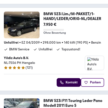
BMW 523i Lim./M-PAKKET/1-
HAND!/LEDER/ORIG-NL/DEALER
7.950 €
Ohne Bewertung
Unfallfrei
•
EZ 04/2009
•
298.000 km
•
140 kW (190 PS)
•
Benzin
BMW Service
Unfallfrei
Topzustand!
Yildiz Auto's B.V.
NL-7556 PH Hengelo
(
121
)
4.8 Sterne
Kontakt
Parken
BMW 523i F11 Touring Leder Pano
Modell 2011 Euro 5