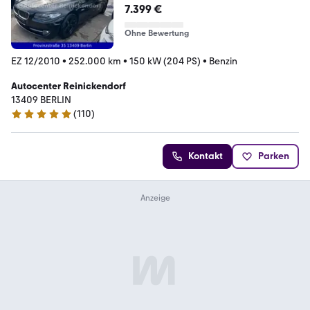
7.399 €
Ohne Bewertung
EZ 12/2010
•
252.000 km
•
150 kW (204 PS)
•
Benzin
Autocenter Reinickendorf
13409 BERLIN
(
110
)
4.8 Sterne
Kontakt
Parken