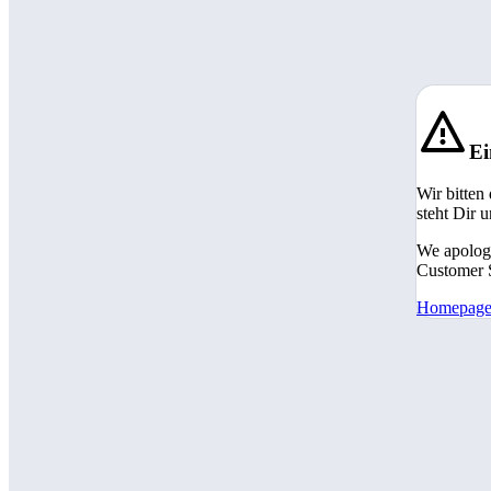
Ei
Wir bitten
steht Dir 
We apologi
Customer S
Homepag