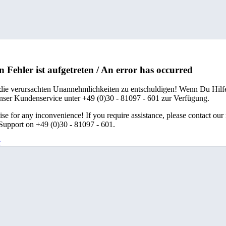
n Fehler ist aufgetreten / An error has occurred
 die verursachten Unannehmlichkeiten zu entschuldigen! Wenn Du Hilfe
unser Kundenservice unter +49 (0)30 - 81097 - 601 zur Verfügung.
se for any inconvenience! If you require assistance, please contact our
upport on +49 (0)30 - 81097 - 601.
e