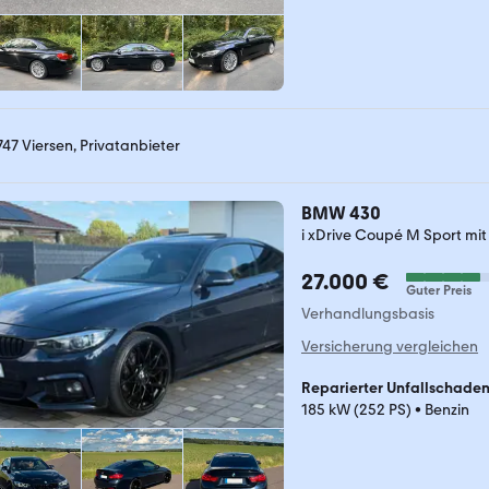
747 Viersen, Privatanbieter
BMW 430
i xDrive Coupé M Sport mi
27.000 €
Guter Preis
Verhandlungsbasis
Versicherung vergleichen
Reparierter Unfallschade
185 kW (252 PS)
•
Benzin