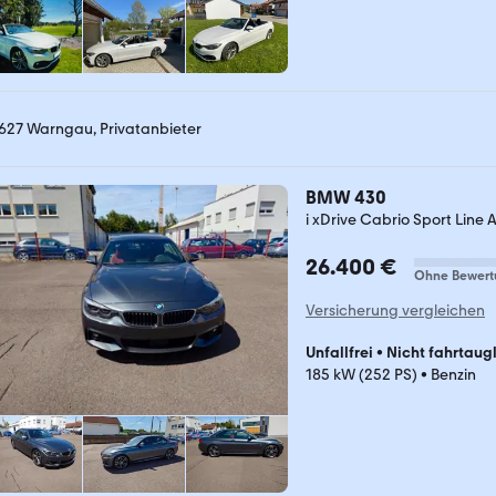
627 Warngau, Privatanbieter
BMW 430
i xDrive Cabrio Sport Line 
26.400 €
Ohne Bewert
Versicherung vergleichen
Unfallfrei
•
Nicht fahrtaug
185 kW (252 PS)
•
Benzin