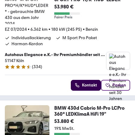
53.980 €
Fairer Preis
EZ 07/2024
•
6.362 km
•
180 kW (245 PS)
•
Benzin
Individuallackierung
M Sport Pro Paket
Harman-Kardon
Autohaus Elegance e.K.- Ihr Premiumhändler seit 30
Jahren
51147 Köln
(
334
)
4.7 Sterne
Kontakt
Parken
BMW 430d Cabrio M-Pro LCPro
360° LEDKlimaA HiFi 19"
53.880 €
19% MwSt.