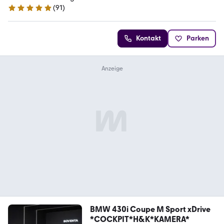
(
91
)
5 Sterne
Kontakt
Parken
BMW 430i Coupe M Sport xDrive
*COCKPIT*H&K*KAMERA*