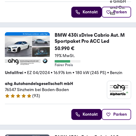
Kontakt
Parken
BMW 430i xDrive Cabrio Aut. M
Sportpaket Pro ACC Led
50.990 €
19% MwSt.
Fairer Preis
Unfallfrei
•
EZ 04/2024
•
16.976 km
•
180 kW (245 PS)
•
Benzin
ahg Autohandelsgesellschaft mbH
76547 Sinzheim bei Baden-Baden
(
93
)
4.8 Sterne
Kontakt
Parken