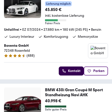
Lieferung möglich
45.850 €
inkl. kostenlose Lieferung
Fairer Preis
Unfallfrei
•
EZ 07/2024
•
27.880 km
•
180 kW (245 PS)
•
Benzin
Luxury Interieur
Komfortzugang
Memorysitze
Boventa GmbH
72348 Rosenfeld
(
488
)
4.5 Sterne
Kontakt
Parken
BMW 430i Gran Coupé M Sport
Standheizung Navi AHK
40.998 €
Sehr guter Preis