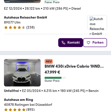
Fairer Preis
EZ 12/2024
•
28.122 km
•
210 kW (286 PS)
•
Diesel
Autohaus Reisacher GmbH
89077 Ulm
(
238
)
4.6 Sterne
Kontakt
Parken
NEU
BMW 430i xDrive Cabrio 1HND
360° APP HUD LED VIRTUAL
47.999 €
Guter Preis
Unfallfrei
•
EZ 05/2024
•
4.315 km
•
180 kW (245 PS)
•
Benzin
Autohaus am Ring
40878 Ratingen bei Düsseldorf
(
895
)