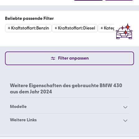
Beliebte passende Filter
+
Kraftstoffart
:
Benzin
+
Kraftstoffart
:
Diesel
+
Kategorie
:
Sports
Filter anpassen
Weitere Eigenschaften des
gebrauchte BMW 430
aus dem Jahr 2024
Modelle
BMW 114
BMW 116
Weitere Links
BMW 118
BMW 120
BMW 430 2014
BMW 430 2015
BMW 123
BMW 125