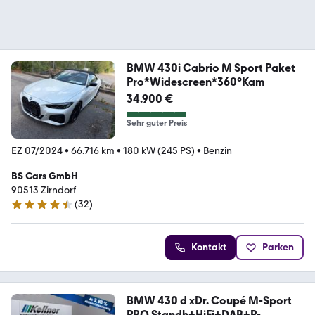
BMW 430i Cabrio M Sport Paket
Pro*Widescreen*360°Kam
34.900 €
Sehr guter Preis
EZ 07/2024
•
66.716 km
•
180 kW (245 PS)
•
Benzin
BS Cars GmbH
90513 Zirndorf
(
32
)
4.6 Sterne
Kontakt
Parken
BMW 430 d xDr. Coupé M-Sport
PRO Standh+HiFi+DAB+R-