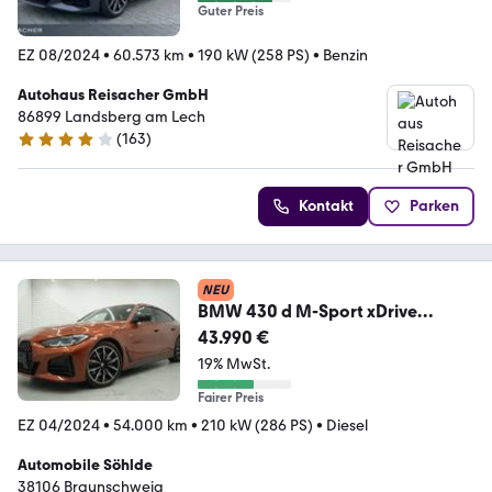
Guter Preis
EZ 08/2024
•
60.573 km
•
190 kW (258 PS)
•
Benzin
Autohaus Reisacher GmbH
86899 Landsberg am Lech
(
163
)
4.1 Sterne
Kontakt
Parken
NEU
BMW 430 d M-Sport xDrive
360Kamera/HarmanKardonWide
43.990 €
19% MwSt.
Fairer Preis
EZ 04/2024
•
54.000 km
•
210 kW (286 PS)
•
Diesel
Automobile Söhlde
38106 Braunschweig