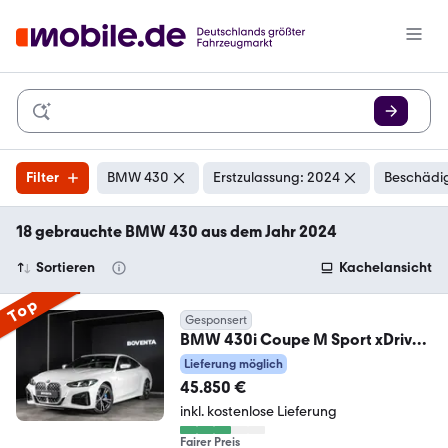
Filter
BMW 430
Erstzulassung: 2024
Beschädig
18 gebrauchte BMW 430 aus dem Jahr 2024
Sortieren
Kachelansicht
Top
Gesponsert
BMW 430i Coupe M Sport xDrive
*COCKPIT*H&K*KAMERA*
Lieferung möglich
45.850 €
inkl. kostenlose Lieferung
Fairer Preis