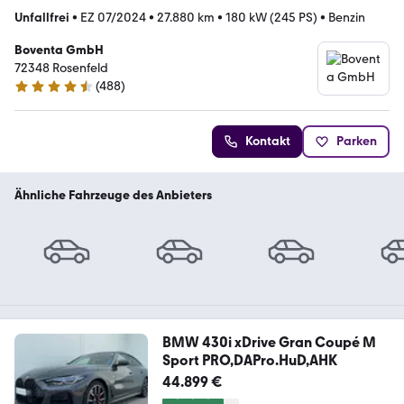
Unfallfrei
•
EZ 07/2024
•
27.880 km
•
180 kW (245 PS)
•
Benzin
Boventa GmbH
72348 Rosenfeld
(
488
)
4.5 Sterne
Kontakt
Parken
Ähnliche Fahrzeuge des Anbieters
BMW 430i xDrive Gran Coupé M
Sport PRO,DAPro.HuD,AHK
44.899 €