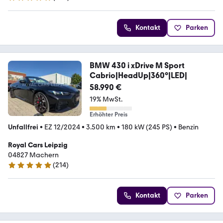
4.8 Sterne
Kontakt
Parken
BMW 430 i xDrive M Sport
Cabrio|HeadUp|360°|LED|
58.990 €
19% MwSt.
Erhöhter Preis
Unfallfrei
•
EZ 12/2024
•
3.500 km
•
180 kW (245 PS)
•
Benzin
Royal Cars Leipzig
04827 Machern
(
214
)
5 Sterne
Kontakt
Parken