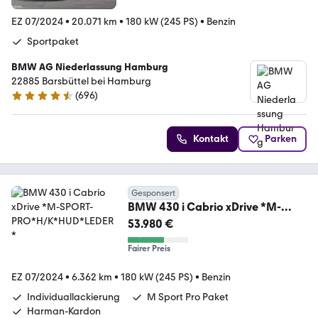
EZ 07/2024
•
20.071 km
•
180 kW (245 PS)
•
Benzin
Sportpaket
BMW AG Niederlassung Hamburg
22885 Barsbüttel bei Hamburg
(
696
)
4.5 Sterne
Kontakt
Parken
Gesponsert
BMW 430 i Cabrio xDrive *M-
SPORT-PRO*H/K*HUD*LEDER*
53.980 €
Fairer Preis
EZ 07/2024
•
6.362 km
•
180 kW (245 PS)
•
Benzin
Individuallackierung
M Sport Pro Paket
Harman-Kardon