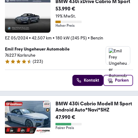
BMW 430i xDrive Cabrio M Sport
53.990 €
19% MwSt.
Hoher Preis
EZ 05/2024
•
42.507 km
•
180 kW (245 PS)
•
Benzin
Emil Frey Ungeheuer Automobile
76227 Karlsruhe
(
223
)
4.5 Sterne
Kontakt
Parken
BMW 430i Cabrio Modell M Sport
Android Auto*Navi*SHZ
47.990 €
Fairer Preis