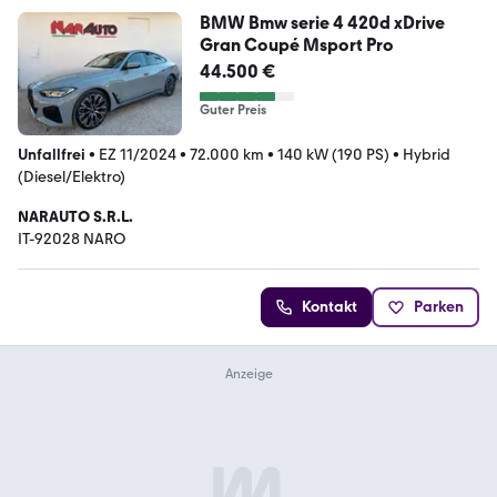
BMW Bmw serie 4 420d xDrive
Gran Coupé Msport Pro
44.500 €
Guter Preis
Unfallfrei
•
EZ 11/2024
•
72.000 km
•
140 kW (190 PS)
•
Hybrid
(Diesel/Elektro)
NARAUTO S.R.L.
IT-92028 NARO
Kontakt
Parken