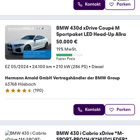
Kontakt
Parken
BMW 430d xDrive Coupé M
Sportpaket LED Head-Up Allra
50.000 €
19% MwSt.
Fairer Preis
EZ 05/2024
•
24.100 km
•
210 kW (286 PS)
•
Diesel
Hermann Arnold GmbH Vertragshändler der BMW Group
63768 Hösbach
(
190
)
4.7 Sterne
Kontakt
Parken
BMW 430 i Cabrio xDrive *M-
SPORT-PRO*H/K*HUD*LEDER*