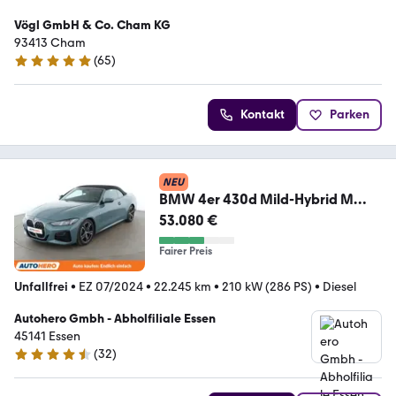
Vögl GmbH & Co. Cham KG
93413 Cham
(
65
)
4.9 Sterne
Kontakt
Parken
NEU
BMW 4er 430d Mild-Hybrid M
Sport Aut.*NAVI*LED*TEMPO
53.080 €
Fairer Preis
Unfallfrei
•
EZ 07/2024
•
22.245 km
•
210 kW (286 PS)
•
Diesel
Autohero Gmbh - Abholfiliale Essen
45141 Essen
(
32
)
4.7 Sterne