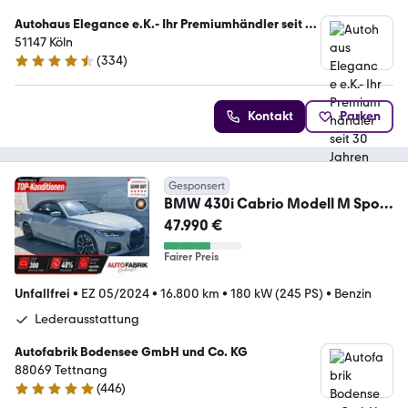
Autohaus Elegance e.K.- Ihr Premiumhändler seit 30
Jahren
51147 Köln
(
334
)
4.7 Sterne
Kontakt
Parken
Gesponsert
BMW 430i Cabrio Modell M Sport
Android Auto*Navi*SHZ
47.990 €
Fairer Preis
Unfallfrei
•
EZ 05/2024
•
16.800 km
•
180 kW (245 PS)
•
Benzin
Lederausstattung
Autofabrik Bodensee GmbH und Co. KG
88069 Tettnang
(
446
)
4.8 Sterne