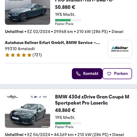
50.880 €
19% MwSt.
Fairer Preis
Unfallfrei
•
EZ 02/2024
•
29.968 km
•
210 kW (286 PS)
•
Diesel
Autohaus Kellner Erfurt GmbH, BMW Service –
Autorisierte Vertragswerkstatt
99310 Arnstadt
(
721
)
4.9 Sterne
Kontakt
Parken
BMW 430d xDrive Gran Coupé M
Sportpaket Pro Laserlic
48.860 €
19% MwSt.
Fairer Preis
Unfallfrei
•
EZ 06/2024
•
44.569 km
•
210 kW (286 PS)
•
Diesel