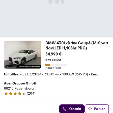
BMW 430i xDrive Coupé (M-Sport
Navi LED H/K Shz PDC)
54.990 €
19% MwSt.
Hoher Preis
Unfallfrei
•
EZ 03/2024
•
31.511 km
•
180 kW (245 PS)
•
Benzin
Auer Gruppe GmbH
88213 Ravensburg
(
204
)
4.7 Sterne
Kontakt
Parken